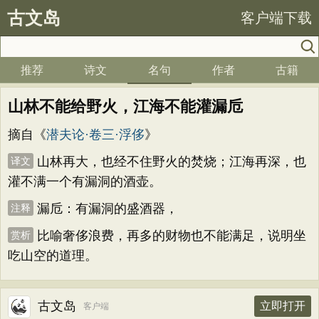
古文岛
客户端下载
推荐
诗文
名句
作者
古籍
山林不能给野火，江海不能灌漏卮
摘自《
潜夫论·卷三·浮侈
》
山林再大，也经不住野火的焚烧；江海再深，也
译文
灌不满一个有漏洞的酒壶。
漏卮：有漏洞的盛酒器，
注释
比喻奢侈浪费，再多的财物也不能满足，说明坐
赏析
吃山空的道理。
古文岛
立即打开
客户端