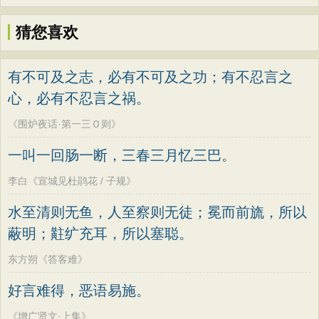
猜您喜欢
有不可及之志，必有不可及之功；有不忍言之
心，必有不忍言之祸。
《围炉夜话·第一三Ｏ则》
一叫一回肠一断，三春三月忆三巴。
李白《宣城见杜鹃花 / 子规》
水至清则无鱼，人至察则无徒；冕而前旒，所以
蔽明；黈纩充耳，所以塞聪。
东方朔《答客难》
好言难得，恶语易施。
《增广贤文·上集》