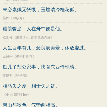
未必素娥无怅恨，玉蟾清冷桂花孤。
晏殊《中秋月》
谁羡骖鸾，人在舟中便是仙。
欧阳修《采桑子·天容水色西湖好》
人生百年有几，念良辰美景，休放虚过。
元好问《骤雨打新荷》
痴儿了却公家事，快阁东西倚晚晴。
黄庭坚《登快阁》
相马失之瘦，相士失之贫。
《史记·滑稽列传》
南山与秋色，气势两相高。