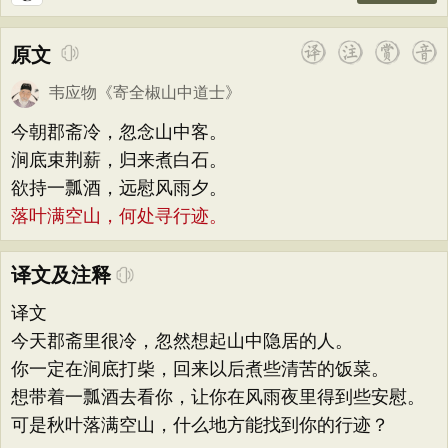
原文
韦应物
《
寄全椒山中道士
》
今朝郡斋冷，忽念山中客。
涧底束荆薪，归来煮白石。
欲持一瓢酒，远慰风雨夕。
落叶满空山，何处寻行迹。
译文及注释
译文
今天郡斋里很冷，忽然想起山中隐居的人。
你一定在涧底打柴，回来以后煮些清苦的饭菜。
想带着一瓢酒去看你，让你在风雨夜里得到些安慰。
可是秋叶落满空山，什么地方能找到你的行迹？