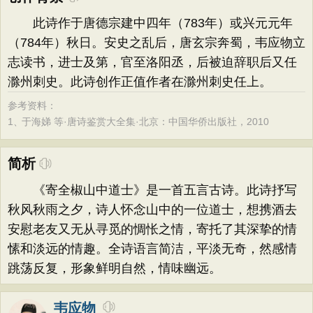
此诗作于唐德宗建中四年（783年）或兴元元年
（784年）秋日。安史之乱后，唐玄宗奔蜀，韦应物立
志读书，进士及第，官至洛阳丞，后被迫辞职后又任
滁州刺史。此诗创作正值作者在滁州刺史任上。
参考资料：
1、
于海娣 等·唐诗鉴赏大全集·北京：中国华侨出版社，2010
简析
《寄全椒山中道士》是一首五言古诗。此诗抒写
秋风秋雨之夕，诗人怀念山中的一位道士，想携酒去
安慰老友又无从寻觅的惆怅之情，寄托了其深挚的情
愫和淡远的情趣。全诗语言简洁，平淡无奇，然感情
跳荡反复，形象鲜明自然，情味幽远。
韦应物