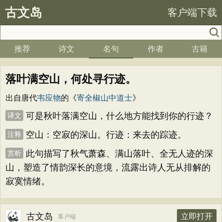
古文岛
客户端下载
推荐
诗文
名句
作者
古籍
落叶满空山，何处寻行迹。
出自唐代
韦应物
的《
寄全椒山中道士
》
可是秋叶落满空山，什么地方能找到你的行迹？
译文
空山：空寂的深山。行迹：来去的踪迹。
注释
此句描写了秋气萧森、满山落叶、全无人迹的深
赏析
山，塑造了情韵深长的意境，流露出诗人无从排解的
寂寞情绪。
古文岛
立即打开
客户端