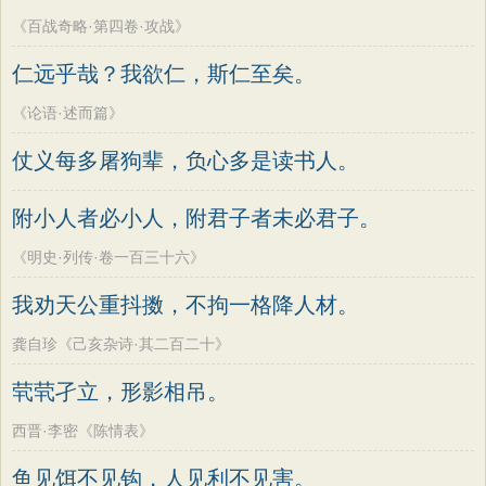
《百战奇略·第四卷·攻战》
仁远乎哉？我欲仁，斯仁至矣。
《论语·述而篇》
仗义每多屠狗辈，负心多是读书人。
附小人者必小人，附君子者未必君子。
《明史·列传·卷一百三十六》
我劝天公重抖擞，不拘一格降人材。
龚自珍《己亥杂诗·其二百二十》
茕茕孑立，形影相吊。
西晋·李密《陈情表》
鱼见饵不见钩，人见利不见害。