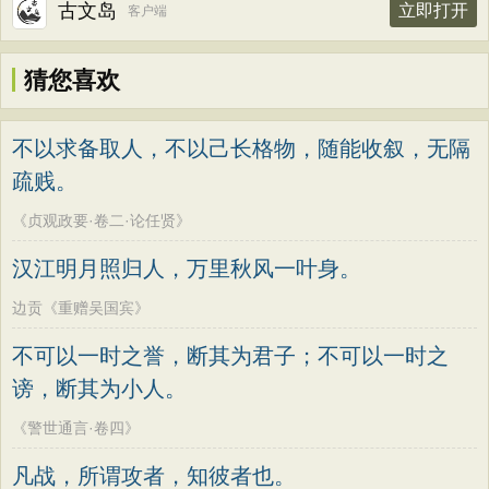
古文岛
立即打开
客户端
猜您喜欢
不以求备取人，不以己长格物，随能收叙，无隔
疏贱。
《贞观政要·卷二·论任贤》
汉江明月照归人，万里秋风一叶身。
边贡《重赠吴国宾》
不可以一时之誉，断其为君子；不可以一时之
谤，断其为小人。
《警世通言·卷四》
凡战，所谓攻者，知彼者也。