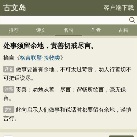
古文岛
客户端下载
推荐
诗文
名句
作者
古籍
处事须留余地，责善切戒尽言。
摘自《
格言联璧·接物类
》
做事要留有余地，不可太过苛责，劝人行善切不
译文
可把话说尽。
责善：劝勉从善。尽言：谓畅所欲言，毫无保
注释
留。
此句启示人们做事和说话时都要留有余地，谨慎
赏析
言行。