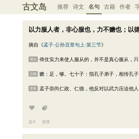
古文岛
推荐
诗文
名句
古籍
作者
以力服人者，非心服也，力不赡也；以
摘自《
孟子·公孙丑章句上·第三节
》
倚仗实力来使人服从的，并不是真心服从，只
译文
赡：足，够。七十子：指孔子弟子，相传孔子
注释
孟子崇尚仁政、仁德，他反对以武力压迫他人
赏析
孟子
哲理