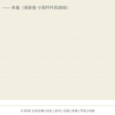
——
朱服《渔家傲·小雨纤纤风细细》
。
© 2026
古诗文网
|
诗文
|
名句
|
古籍
|
作者
|
字词
|
纠错