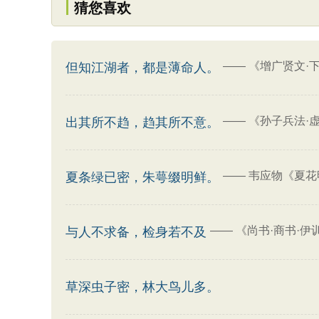
猜您喜欢
——
《增广贤文·
但知江湖者，都是薄命人。
——
《孙子兵法·
出其所不趋，趋其所不意。
——
韦应物《夏花
夏条绿已密，朱萼缀明鲜。
——
《尚书·商书·伊
与人不求备，检身若不及
草深虫子密，林大鸟儿多。