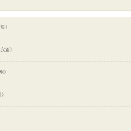
下集》
虚实篇》
明》
训》