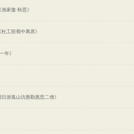
《渔家傲·秋思》
《杜工部蜀中离席》
十一年》
腊日游孤山访惠勤惠思二僧》