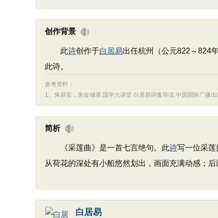
创作背景
此
诗
创作于
白居易
出任杭州（公元822～8
此诗。
参考资料：
1、
朱易安，朱金城著,国学大讲堂 白居易诗集导读,中国国际广播出版社,
简析
《采莲曲》是一首七言绝句。此
诗
写一位采莲
从荷花的深处有小船悠然划出，画面充满动感；后
白居易