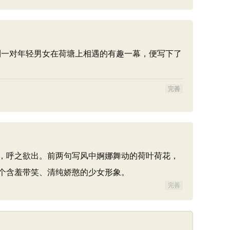
捉到一对年轻男女在荷塘上相遇的有趣一幕，便写下了
完善
，呼之欲出。前两句写风中婀娜舞动的荷叶荷花，
个含羞带笑、清纯娇憨的少女形象。
完善