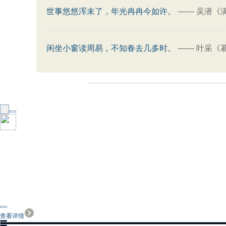
世事悠悠浑未了，年光冉冉今如许。
——
吴潜《
闲坐小窗读周易，不知春去几多时。
——
叶采《
查看详情