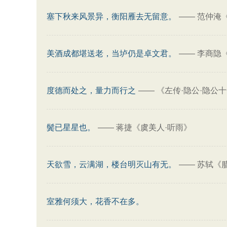
塞下秋来风景异，衡阳雁去无留意。
——
范仲淹
美酒成都堪送老，当垆仍是卓文君。
——
李商隐
度德而处之，量力而行之
——
《左传·隐公·隐公
鬓已星星也。
——
蒋捷《虞美人·听雨》
天欲雪，云满湖，楼台明灭山有无。
——
苏轼《
室雅何须大，花香不在多。