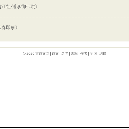
满江红·送李御带珙》
暮春即事》
© 2026
古诗文网
|
诗文
|
名句
|
古籍
|
作者
|
字词
|
纠错