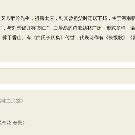
居士，又号醉吟先生，祖籍太原，到其曾祖父时迁居下邽，生于河南
”，与刘禹锡并称“刘白”。白居易的诗歌题材广泛，形式多样，语言
世，葬于香山。有《白氏长庆集》传世，代表诗作有《长恨歌》《
《咏白海棠》
蝶恋花·春景》