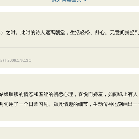
24年）之时。此时的诗人远离朝堂，生活轻松、舒心。无意间捕
2009.1,第13页
姑娘腼腆的情态和羞涩的初恋心理，喜悦而娇羞，如闻纸上有人
两句用了一个日常习见、颇具情趣的细节，生动传神地刻画出一