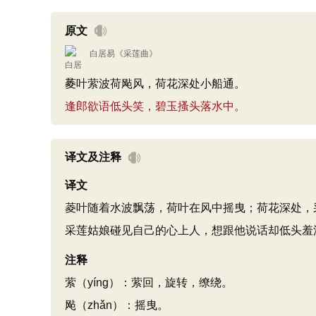
原文
白居易
《
采莲曲
》
菱叶萦波荷飐风，荷花深处小船通。
逢郎欲语低头笑，碧玉搔头落水中。
译文及注释
译文
菱叶随着水波飘荡，荷叶在风中摇曳；荷花深处，
采莲姑娘碰见自己的心上人，想跟他说话却低头羞
注释
萦（yíng）：萦回，旋转，缭绕。
飐（zhǎn）：摇曳。