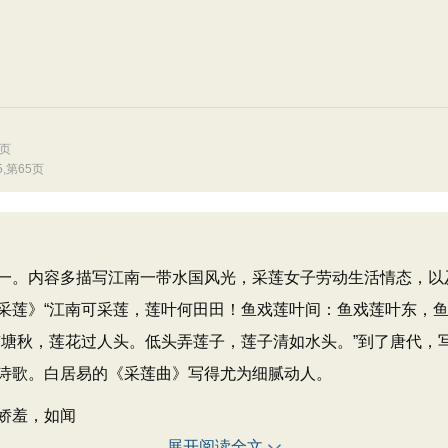
7页
,第65页
。内容多描写江南一带水国风光，采莲女子劳动生活情态，以
采莲》“江南可采莲，莲叶何田田！鱼戏莲叶间：鱼戏莲叶东，鱼
南塘秋，莲花过人头。低头弄莲子，莲子清如水头。”到了唐代，
诗歌。白居易的《采莲曲》写得尤为细腻动人。
娇羞，如闻
展开阅读全文