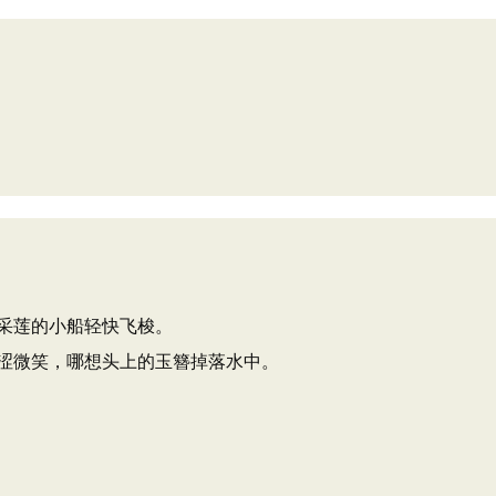
采莲的小船轻快飞梭。
涩微笑，哪想头上的玉簪掉落水中。