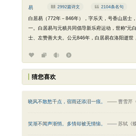
2992篇诗文
2104条名句
白居易（772年－846年），字乐天，号香山
一。白居易与元稹共同倡导新乐府运动，世称“元白
士、左赞善大夫。公元846年，白居易在洛阳逝
猜您喜欢
晓风不散愁千点，宿雨还添泪一痕。
——
曹雪芹
笑渐不闻声渐悄。多情却被无情恼。
——
苏轼《