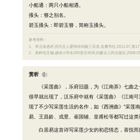
小船通：两只小船相遇。
搔头：簪之别名。
碧玉搔头：即碧玉簪，简称玉搔头。
参考资料：
1、
李元洛选评,历代文人爱情诗词曲三百首,岳麓书社,2012.07,第1
2、
高梓信主编,感动小学生300首古诗词,内蒙古人民出版社,2008.05
赏析
《采莲曲》，乐府旧题，为《江南弄》七曲之一
很早就出现了，汉乐府中就有《采莲曲》《江南可
现了不少写采莲生活的名作，如《西洲曲》“采莲
易、王昌龄、戎昱、崔国辅、皇甫松等都写过这类
白居易这首诗写采莲少女的初恋情态，喜悦而