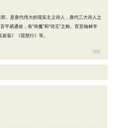
新郑。是唐代伟大的现实主义诗人，唐代三大诗人之
平易通俗，有“诗魔”和“诗王”之称。官至翰林学
卖炭翁》《琵琶行》等。
完善