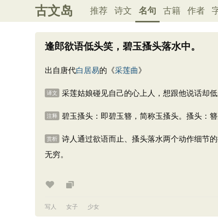
古文岛
推荐
诗文
名句
古籍
作者
逢郎欲语低头笑，碧玉搔头落水中。
出自唐代
白居易
的《
采莲曲
》
采莲姑娘碰见自己的心上人，想跟他说话却低
译文
碧玉搔头：即碧玉簪，简称玉搔头。搔头：簪
注释
诗人通过欲语而止、搔头落水两个动作细节的
赏析
无穷。
写人
女子
少女