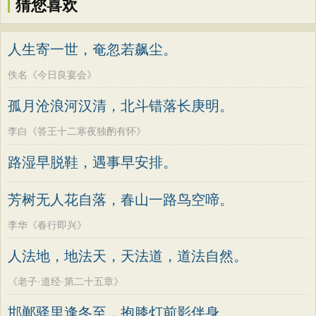
猜您喜欢
人生寄一世，奄忽若飙尘。
佚名《今日良宴会》
孤月沧浪河汉清，北斗错落长庚明。
李白《答王十二寒夜独酌有怀》
路湿早脱鞋，遇事早安排。
芳树无人花自落，春山一路鸟空啼。
李华《春行即兴》
人法地，地法天，天法道，道法自然。
《老子·道经·第二十五章》
邯郸驿里逢冬至，抱膝灯前影伴身。