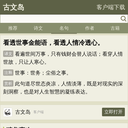
古文岛
客户端下载
推荐
诗文
名句
作者
古籍
看透世事金能语，看透人情冷透心。
看遍世间万事，只有钱财会替人说话；看穿人情
译文
世故，只让人寒心。
世事：世务；尘俗之事。
注释
此句道尽世态炎凉，人情淡薄，既是对现实的深
赏析
刻洞察，也是对人生智慧的凝练表达。
古文岛
立即打开
客户端