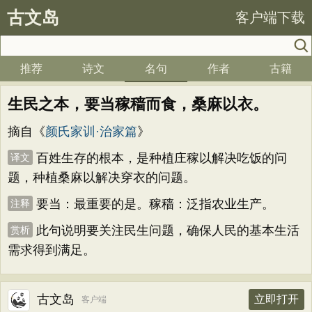
古文岛
客户端下载
推荐
诗文
名句
作者
古籍
生民之本，要当稼穑而食，桑麻以衣。
摘自《
颜氏家训·治家篇
》
百姓生存的根本，是种植庄稼以解决吃饭的问
译文
题，种植桑麻以解决穿衣的问题。
要当：最重要的是。稼穑：泛指农业生产。
注释
此句说明要关注民生问题，确保人民的基本生活
赏析
需求得到满足。
古文岛
立即打开
客户端