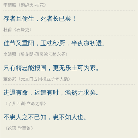
李清照《鹧鸪天·桂花》
存者且偷生，死者长已矣！
杜甫《石壕吏》
佳节又重阳，玉枕纱厨，半夜凉初透。
李清照《醉花阴·薄雾浓云愁永昼》
只有精忠能报国，更无乐土可为家。
董必武《元旦口占用柳亚子怀人韵》
进退有命，迟速有时，澹然无求矣。
《了凡四训·立命之学》
不患人之不己知，患不知人也。
《论语·学而篇》