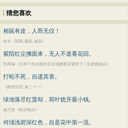
猜您喜欢
相鼠有皮，人而无仪！
佚名《国风·鄘风·相鼠》
紫陌红尘拂面来，无人不道看花回。
刘禹锡《元和十年自朗州至京戏赠看花诸君子 / 玄都观桃花》
打蛇不死，自遗其害。
《醒世恒言·卷二十一》
绿池落尽红蕖却，荷叶犹开最小钱。
杨万里《秋凉晚步》
何须浅碧深红色，自是花中第一流。