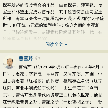
探春发起的海棠诗会的作品，由贾探春、薛宝钗、贾
宝玉和林黛玉完成四首作品，其中这首诗是由贾宝玉
所作。海棠诗会这一时间看起来还是大观园的“太平盛
世”，但正统与异端的激烈搏斗；嫡庶之间的生死相
争，已经连续发生。封建贵族阶级及其年轻一代，在
这座实际是危机四伏的“
阅读全文 ∨
曹雪芹
曹雪芹（约1715年5月28日—约1763年2月12
日），名霑，字梦阮，号雪芹，又号芹溪、芹圃，中
国古典名著《红楼梦》的作者，祖籍存在争议（辽宁
辽阳、河北丰润或辽宁铁岭），出生于江宁（今南
京），曹雪芹出身清代内务府正白旗包衣世家，他是
江宁织造曹寅之孙，曹顒之子（一说曹頫之子）。乾