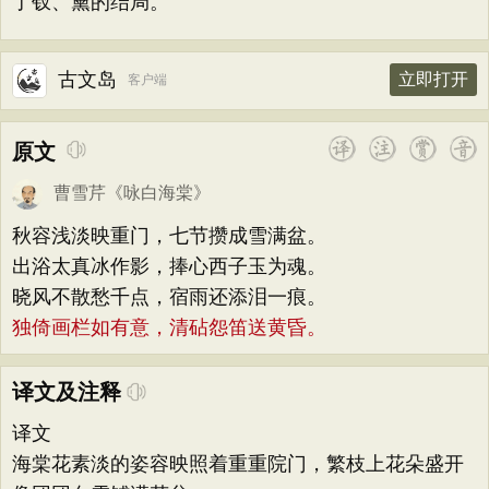
了钗、黛的结局。
古文岛
立即打开
客户端
原文
曹雪芹
《
咏白海棠
》
秋容浅淡映重门，七节攒成雪满盆。
出浴太真冰作影，捧心西子玉为魂。
晓风不散愁千点，宿雨还添泪一痕。
独倚画栏如有意，清砧怨笛送黄昏。
译文及注释
译文
海棠花素淡的姿容映照着重重院门，繁枝上花朵盛开