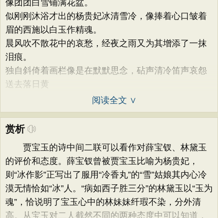
像团团白雪铺满花盆。
似刚刚沐浴才出的杨贵妃冰清雪冷，像捧着心口皱着
眉的西施以白玉作精魂。
晨风吹不散花中的哀愁，经夜之雨又为其增添了一抹
泪痕。
独自斜倚着画栏像是在默默思念，砧声清冷笛声哀怨
送去落日黄
阅读全文 ∨
赏析
贾宝玉的诗中间二联可以看作对薛宝钗、林黛玉
的评价和态度。薛宝钗曾被贾宝玉比喻为杨贵妃，
则“冰作影”正写出了服用“冷香丸”的“雪”姑娘其内心冷
漠无情恰如“冰”人。“病如西子胜三分”的林黛玉以“玉为
魂”，恰说明了宝玉心中的林妹妹纤瑕不染，分外清
高。从宝玉对二人截然不同的两种态度中可以知道，