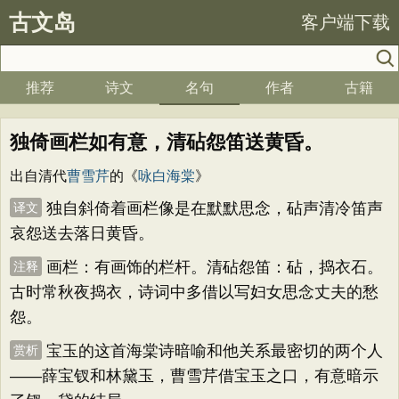
古文岛
客户端下载
推荐
诗文
名句
作者
古籍
独倚画栏如有意，清砧怨笛送黄昏。
出自清代
曹雪芹
的《
咏白海棠
》
独自斜倚着画栏像是在默默思念，砧声清冷笛声
译文
哀怨送去落日黄昏。
画栏：有画饰的栏杆。清砧怨笛：砧，捣衣石。
注释
古时常秋夜捣衣，诗词中多借以写妇女思念丈夫的愁
怨。
宝玉的这首海棠诗暗喻和他关系最密切的两个人
赏析
——薛宝钗和林黛玉，曹雪芹借宝玉之口，有意暗示