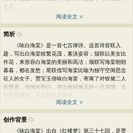
宝玉
阅读全文 ∨
简析
《咏白海棠》是一首七言律诗。这首诗首联入
题，写出白海棠枝繁花茂，素淡姿容；颔联以美女比
作花，来形容白海棠的美丽和高洁；颈联写海棠朝朝
暮暮，都在发愁；尾联借写海棠比喻为独守空闺思念
征人的女子。贾宝玉借咏白海棠，寄寓了对钗黛二人
的赞美，但倾向明白，突出他对黛玉的一片深情。全
诗多用典故，主体部分亦物亦
阅读全文 ∨
创作背景
《咏白海棠》出自《红楼梦》第三十七回，是贾