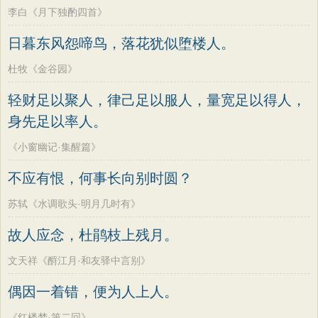
李白《月下独酌四首》
日暮东风怨啼鸟，落花犹似堕楼人。
杜牧《金谷园》
轻财足以聚人，律己足以服人，量宽足以得人，
身先足以率人。
《小窗幽记·集醒篇》
不应有恨，何事长向别时圆？
苏轼《水调歌头·明月几时有》
故人应念，杜鹃枝上残月。
文天祥《酹江月·和友驿中言别》
偶因一着错，便为人上人。
《红楼梦·第二回》