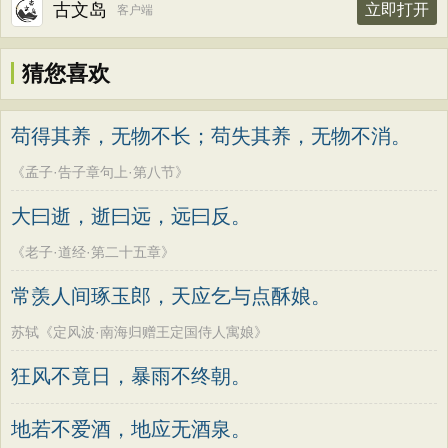
古文岛
立即打开
客户端
猜您喜欢
苟得其养，无物不长；苟失其养，无物不消。
《孟子·告子章句上·第八节》
大曰逝，逝曰远，远曰反。
《老子·道经·第二十五章》
常羡人间琢玉郎，天应乞与点酥娘。
苏轼《定风波·南海归赠王定国侍人寓娘》
狂风不竟日，暴雨不终朝。
地若不爱酒，地应无酒泉。