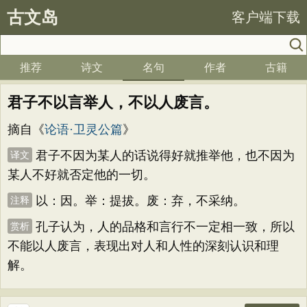
古文岛
客户端下载
推荐
诗文
名句
作者
古籍
君子不以言举人，不以人废言。
摘自《
论语·卫灵公篇
》
君子不因为某人的话说得好就推举他，也不因为
译文
某人不好就否定他的一切。
以：因。举：提拔。废：弃，不采纳。
注释
孔子认为，人的品格和言行不一定相一致，所以
赏析
不能以人废言，表现出对人和人性的深刻认识和理
解。