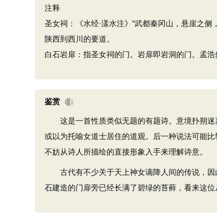
注释
圣女祠：《水经·漾水注》“武都秦冈山，悬崖之侧
陕西到西川的要道。
白石岩扉：指圣女祠的门。岩扉即岩洞的门。孟浩
鉴赏
这是一首性质类似无题的有题诗。意境扑朔迷离，
或以为托喻女道士居住的道观。后一种说法可能比较
不妨从诗人所描绘的直接形象入手来理解诗意。
古代有不少关于天上神女谪降人间的传说，因此诗
石建造的门扉旁已经长满了碧绿的苔藓，看来这位