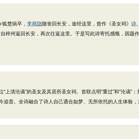
令狐楚病卒，
李商隐
随丧回长安，途经这里，曾作《圣女祠》
诗
又随自梓州返回长安，再次往返这里。于是写此诗寄托感慨，因题作
位“上清沦谪”的圣女及其居所圣女祠。首联点明“重过”和“沦谪
今追昔。全诗融合了诗人自己遇合如梦、无所依托的人生体验，