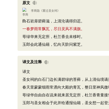
原文
李商隐
《
重过圣女祠
》
白石岩扉碧藓滋，上清沦谪得归迟。
一春梦雨常飘瓦，尽日灵风不满旗。
萼绿华来无定所，杜兰香去未移时。
玉郎会此通仙籍，忆向天阶问紫芝。
译文及注释
译文
圣女祠的白石门边长满碧绿的苔藓，从上清仙境谪
春天里蒙蒙细雨常洒向大殿的青瓦，整日里神风微
萼绿华自由自在说来就来居无定所，杜兰香青童接
玉郎与圣女相会于此并给通报仙籍，圣女想一起登