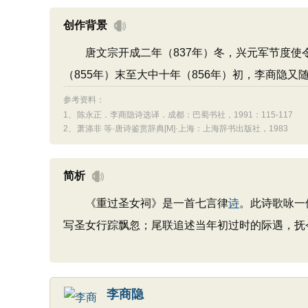
创作背景
唐文宗开成二年（837年）冬，兴元军节度使
（855年）末至大中十年（856年）初，李商隐
参考资料：
1、
陈永正．李商隐诗选译．成都：巴蜀书社，1991：115-117
2、
萧涤非 等·唐诗鉴赏辞典[M]·上海：上海辞书出版社，1983
简析
《重过圣女祠》是一首七言律
诗
。此诗歌咏一
写圣女行踪飘忽；尾联追述当年初过时的际遇，抚
李商隐