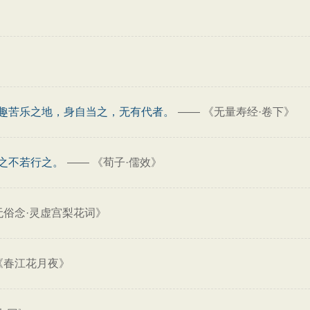
》
趣苦乐之地，身自当之，无有代者。
——
《无量寿经·卷下》
之不若行之。
——
《荀子·儒效》
无俗念·灵虚宫梨花词》
《春江花月夜》