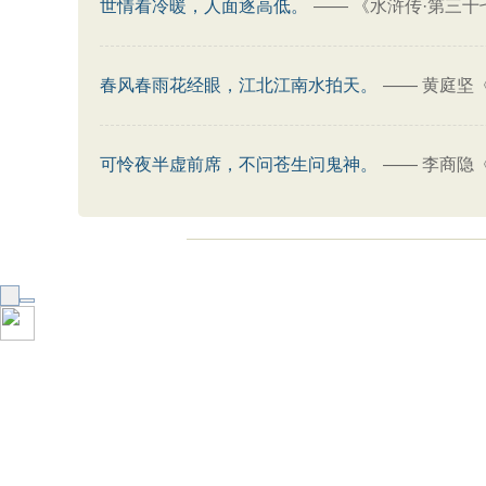
世情看冷暖，人面逐高低。
——
《水浒传·第三十
春风春雨花经眼，江北江南水拍天。
——
黄庭坚
可怜夜半虚前席，不问苍生问鬼神。
——
李商隐