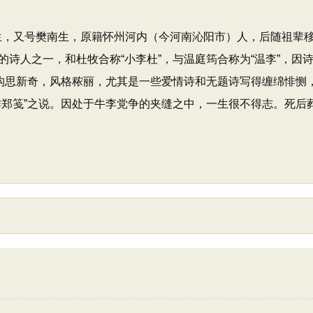
玉谿生，又号樊南生，原籍怀州河内（今河南沁阳市）人，后随祖辈
诗人之一，和杜牧合称“小李杜”，与温庭筠合称为“温李”，因
诗构思新奇，风格秾丽，尤其是一些爱情诗和无题诗写得缠绵悱恻
作郑笺”之说。因处于牛李党争的夹缝之中，一生很不得志。死后