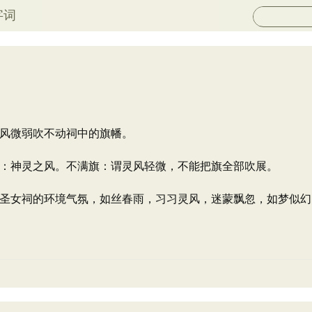
字词
风微弱吹不动祠中的旗幡。
：神灵之风。不满旗：谓灵风轻微，不能把旗全部吹展。
圣女祠的环境气氛，如丝春雨，习习灵风，迷蒙飘忽，如梦似幻