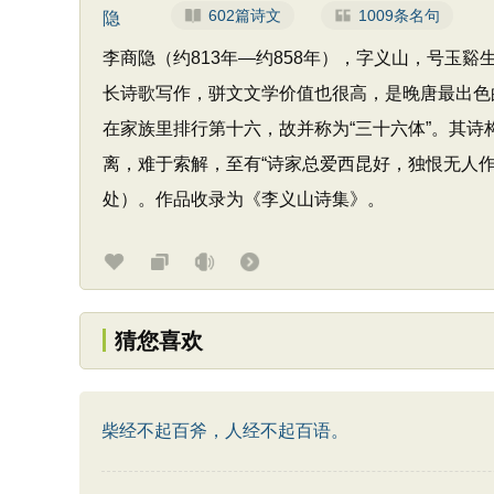
602篇诗文
1009条名句
李商隐（约813年—约858年），字义山，号
长诗歌写作，骈文文学价值也很高，是晚唐最出色的
在家族里排行第十六，故并称为“三十六体”。其
离，难于索解，至有“诗家总爱西昆好，独恨无人
处）。作品收录为《李义山诗集》。
猜您喜欢
柴经不起百斧，人经不起百语。