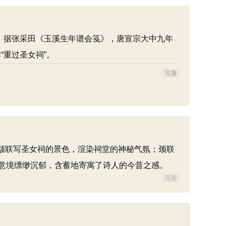
。据张采田《玉溪生年谱会笺》，唐宣宗大中九年
“重过圣女祠”。
完善
”；颔联写圣女祠的景色，渲染祠堂的神秘气氛；颈联
意境缥缈沉郁，含蓄地寄寓了诗人的今昔之感。
完善