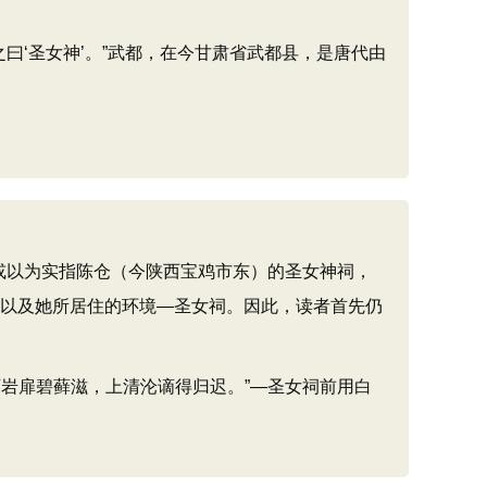
曰‘圣女神’。”武都，在今甘肃省武都县，是唐代由
或以为实指陈仓（今陕西宝鸡市东）的圣女神祠，
”以及她所居住的环境—圣女祠。因此，读者首先仍
岩扉碧藓滋，上清沦谪得归迟。”—圣女祠前用白