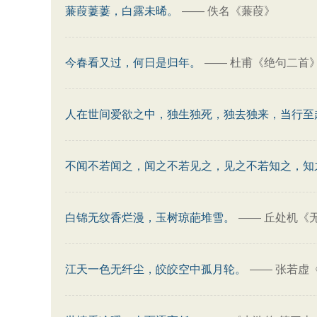
蒹葭萋萋，白露未晞。
——
佚名《蒹葭》
今春看又过，何日是归年。
——
杜甫《绝句二首
人在世间爱欲之中，独生独死，独去独来，当行至
不闻不若闻之，闻之不若见之，见之不若知之，知
白锦无纹香烂漫，玉树琼葩堆雪。
——
丘处机《
江天一色无纤尘，皎皎空中孤月轮。
——
张若虚