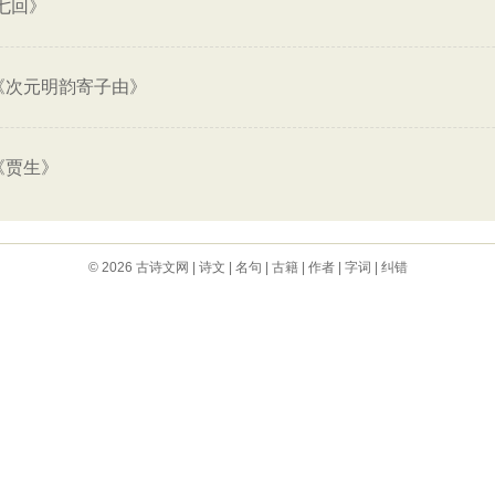
七回》
《次元明韵寄子由》
《贾生》
© 2026
古诗文网
|
诗文
|
名句
|
古籍
|
作者
|
字词
|
纠错