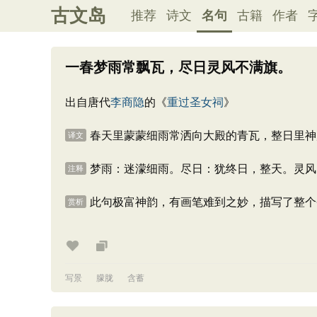
古文岛
推荐
诗文
名句
古籍
作者
一春梦雨常飘瓦，尽日灵风不满旗。
出自唐代
李商隐
的《
重过圣女祠
》
春天里蒙蒙细雨常洒向大殿的青瓦，整日里神
译文
梦雨：迷濛细雨。尽日：犹终日，整天。灵风
注释
此句极富神韵，有画笔难到之妙，描写了整个
赏析
写景
朦胧
含蓄