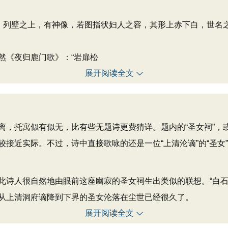
，列壁之上，有神像，若图指状妇人之容，其形上赤下白，世名之
然《夜归鹿门歌》：“岩扉松
展开阅读全文
托寓似有似无，比有些无题诗更费猜详。题内的“圣女祠”，
接近实际。不过，诗中直接歌咏的还是一位“上清沦谪”的“圣女
人很自然地由眼前这座幽寂的圣女祠生出类似的联想。“白石
从上清洞府谪降到下界的圣女沦落在尘世已经很久了。
展开阅读全文