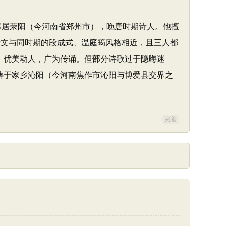
移居荥阳（今河南省郑州市），晚唐时期诗人。他擅
诗文与同时期的段成式、温庭筠风格相近，且三人都
，优美动人，广为传诵。但部分诗歌过于隐晦迷
葬于家乡沁阳（今河南焦作市沁阳与博爱县交界之
完善