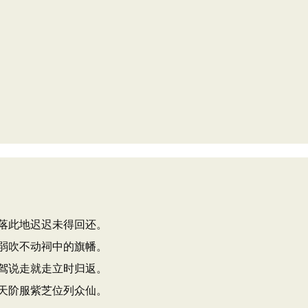
落此地迟迟未得回还。
弱吹不动祠中的旗幡。
驾说走就走立时归返。
天阶服紫芝位列众仙。