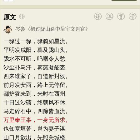
原文
岑参
《
初过陇山途中呈宇文判官
》
一驿过一驿，驿骑如星流。
平明发咸阳，暮及陇山头。
陇水不可听，呜咽令人愁。
沙尘扑马汗，雾露凝貂裘。
西来谁家子，自道新封侯。
前月发安西，路上无停留。
都护犹未到，来时在西州。
十日过沙碛，终朝风不休。
马走碎石中，四蹄皆血流。
万里奉王事，一身无所求。
也知塞垣苦，岂为妻子谋。
山口月欲出，先照关城楼。