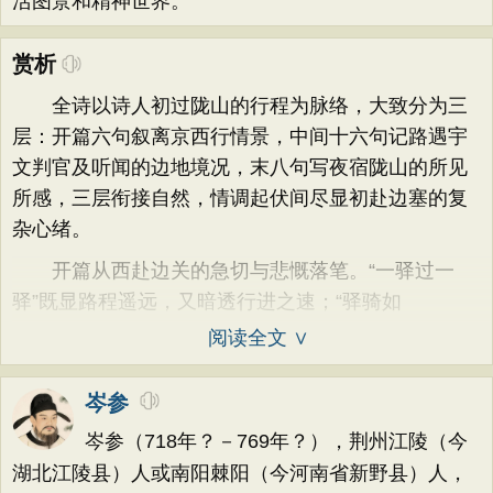
活图景和精神世界。
赏析
全诗以诗人初过陇山的行程为脉络，大致分为三
层：开篇六句叙离京西行情景，中间十六句记路遇宇
文判官及听闻的边地境况，末八句写夜宿陇山的所见
所感，三层衔接自然，情调起伏间尽显初赴边塞的复
杂心绪。
开篇从西赴边关的急切与悲慨落笔。“一驿过一
驿”既显路程遥远，又暗透行进之速；“驿骑如
阅读全文 ∨
岑参
岑参（718年？－769年？），荆州江陵（今
湖北江陵县）人或南阳棘阳（今河南省新野县）人，