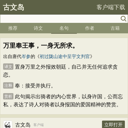
古文岛
客户端下载
推荐
诗文
名句
作者
古籍
万里奉王事，一身无所求。
出自唐代
岑参
的《
初过陇山途中呈宇文判官
》
置身万里之外报效朝廷，自己并无任何追求贪
译文
恋。
奉：接受并执行。
注释
此句揭示出骑者的内心世界，以身许国，公而忘
赏析
私，表达了诗人对骑者以身报国的爱国精神的赞赏。
古文岛
立即打开
客户端