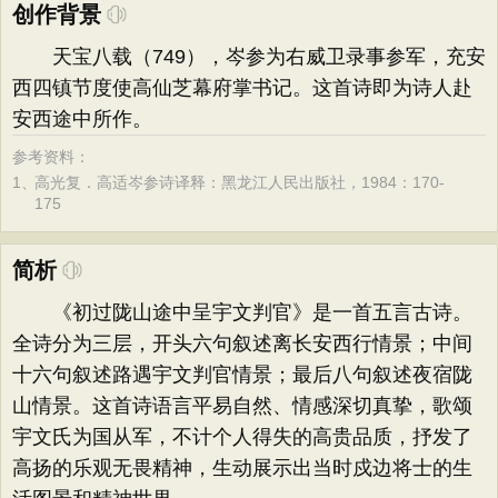
创作背景
天宝八载（749），岑参为右威卫录事参军，充安
西四镇节度使高仙芝幕府掌书记。这首诗即为诗人赴
安西途中所作。
参考资料：
1、
高光复．高适岑参诗译释：黑龙江人民出版社，1984：170-
175
简析
《初过陇山途中呈宇文判官》是一首五言古诗。
全诗分为三层，开头六句叙述离长安西行情景；中间
十六句叙述路遇宇文判官情景；最后八句叙述夜宿陇
山情景。这首诗语言平易自然、情感深切真挚，歌颂
宇文氏为国从军，不计个人得失的高贵品质，抒发了
高扬的乐观无畏精神，生动展示出当时戍边将士的生