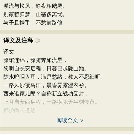
溪流与松风，静夜相飕飗。
别家赖归梦，山塞多离忧。
与子且携手，不愁前路修。
译文及注释
译文
驿馆连绵，驿骑奔如流星，
黎明自长安启程，日暮已越陇山巅。
陇水呜咽入耳，满是愁绪，教人不忍细听。
一路风沙覆马汗，晨昏雾露湿衣衫。
西来谁家儿郎？自称新立战功受封，
上月自安西启程，一路疾驰无半刻停留。
都护尚未抵达
阅读全文 ∨