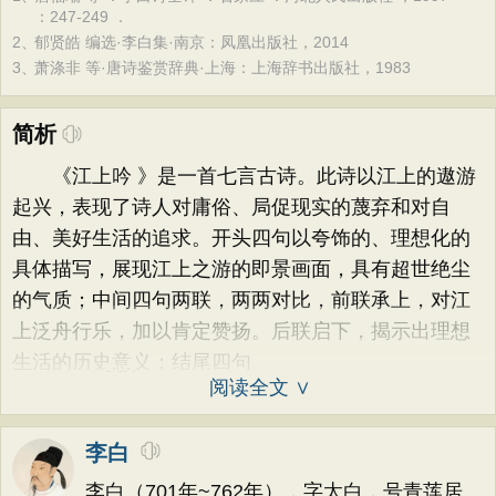
：247-249 ．
2、
郁贤皓 编选·李白集·南京：凤凰出版社，2014
3、
萧涤非 等·唐诗鉴赏辞典·上海：上海辞书出版社，1983
简析
《江上吟 》是一首七言古诗。此诗以江上的遨游
起兴，表现了诗人对庸俗、局促现实的蔑弃和对自
由、美好生活的追求。开头四句以夸饰的、理想化的
具体描写，展现江上之游的即景画面，具有超世绝尘
的气质；中间四句两联，两两对比，前联承上，对江
上泛舟行乐，加以肯定赞扬。后联启下，揭示出理想
生活的历史意义；结尾四句
阅读全文 ∨
李白
李白（701年~762年），字太白，号青莲居