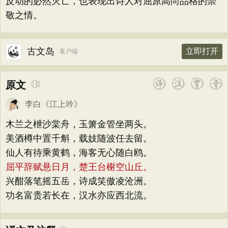
反动的必然灭亡，也表现出诗人对屈原高尚品格的崇
敬之情。
古文岛
立即打开
客户端
原文
李白
《
江上吟
》
木兰之枻沙棠舟，玉箫金管坐两头。
美酒樽中置千斛，载妓随波任去留。
仙人有待乘黄鹤，海客无心随白鸥。
屈平辞赋悬日月，楚王台榭空山丘。
兴酣落笔摇五岳，诗成笑傲凌沧洲。
功名富贵若长在，汉水亦应西北流。