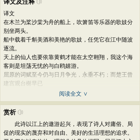
译文及注释
译文
在木兰为桨沙棠为舟的船上，吹箫笛等乐器的歌妓分
别坐两头。
船中载着千斛美酒和美艳的歌妓，任凭它在江中随波
逐流。
天上的仙人也要依靠黄鹤才能在太空翱翔，我这个海
客则是坦荡无忧的与白鸥嬉游。
屈原的词赋至今仍与日月争光，永垂不朽；而楚王曾
建宫观台榭早已
阅读全文 ∨
赏析
此诗以江上的遨游起兴，表现了诗人对庸俗、局
促的现实的蔑弃和对自由、美好的生活理想的追求。