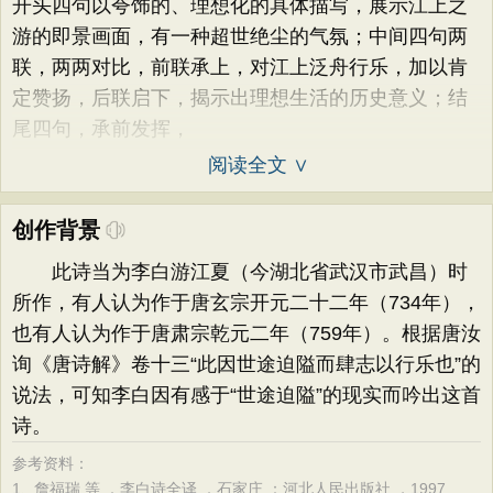
开头四句以夸饰的、理想化的具体描写，展示江上之
游的即景画面，有一种超世绝尘的气氛；中间四句两
联，两两对比，前联承上，对江上泛舟行乐，加以肯
定赞扬，后联启下，揭示出理想生活的历史意义；结
尾四句，承前发挥，
阅读全文 ∨
创作背景
此诗当为李白游江夏（今湖北省武汉市武昌）时
所作，有人认为作于唐玄宗开元二十二年（734年），
也有人认为作于唐肃宗乾元二年（759年）。根据唐汝
询《唐诗解》卷十三“此因世途迫隘而肆志以行乐也”的
说法，可知李白因有感于“世途迫隘”的现实而吟出这首
诗。
参考资料：
1、
詹福瑞 等 ．李白诗全译 ．石家庄 ：河北人民出版社 ，1997