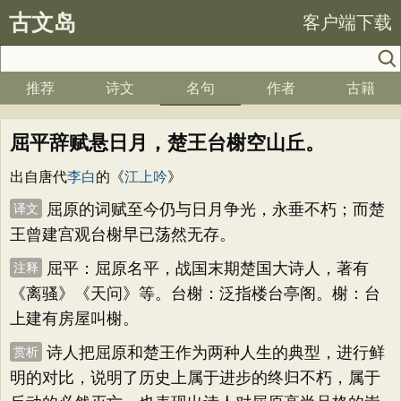
古文岛
客户端下载
推荐
诗文
名句
作者
古籍
屈平辞赋悬日月，楚王台榭空山丘。
出自唐代
李白
的《
江上吟
》
屈原的词赋至今仍与日月争光，永垂不朽；而楚
译文
王曾建宫观台榭早已荡然无存。
屈平：屈原名平，战国末期楚国大诗人，著有
注释
《离骚》《天问》等。台榭：泛指楼台亭阁。榭：台
上建有房屋叫榭。
诗人把屈原和楚王作为两种人生的典型，进行鲜
赏析
明的对比，说明了历史上属于进步的终归不朽，属于