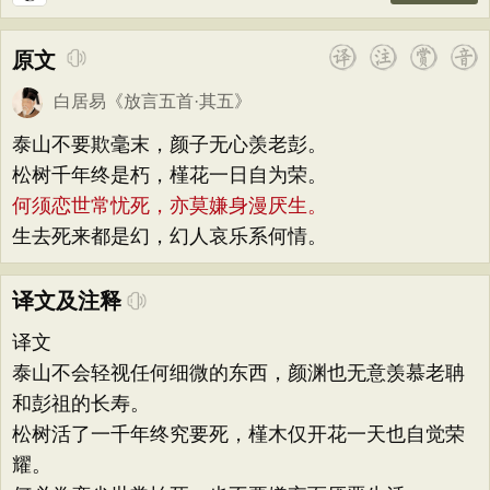
原文
白居易
《
放言五首·其五
》
泰山不要欺毫末，颜子无心羡老彭。
松树千年终是朽，槿花一日自为荣。
何须恋世常忧死，亦莫嫌身漫厌生。
生去死来都是幻，幻人哀乐系何情。
译文及注释
译文
泰山不会轻视任何细微的东西，颜渊也无意羡慕老聃
和彭祖的长寿。
松树活了一千年终究要死，槿木仅开花一天也自觉荣
耀。