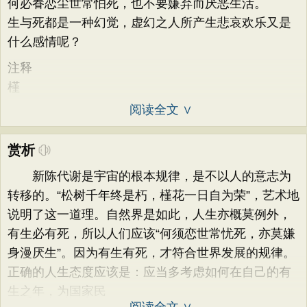
何必眷恋尘世常怕死，也不要嫌弃而厌恶生活。
生与死都是一种幻觉，虚幻之人所产生悲哀欢乐又是
什么感情呢？
注释
槿
阅读全文 ∨
赏析
新陈代谢是宇宙的根本规律，是不以人的意志为
转移的。“松树千年终是朽，槿花一日自为荣”，艺术地
说明了这一道理。自然界是如此，人生亦概莫例外，
有生必有死，所以人们应该“何须恋世常忧死，亦莫嫌
身漫厌生”。因为有生有死，才符合世界发展的规律。
正确的人生态度应该是：应当多考虑如何在自己的有
生之年，为国家民