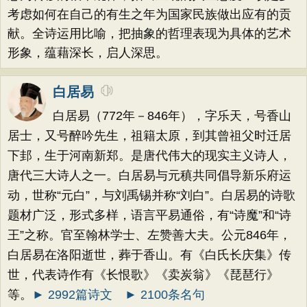
考虑如何在自己的有生之年为国家民族做出应有的贡
献。全诗运用比喻，把抽象的哲理表现为具体的艺术
形象，蕴藉深长，启人深思。
白居易
白居易（772年－846年），字乐天，号香山
居士，又号醉吟先生，祖籍太原，到其曾祖父时迁居
下邽，生于河南新郑。是唐代伟大的现实主义诗人，
唐代三大诗人之一。白居易与元稹共同倡导新乐府运
动，世称“元白”，与刘禹锡并称“刘白”。白居易的诗歌
题材广泛，形式多样，语言平易通俗，有“诗魔”和“诗
王”之称。官至翰林学士、左赞善大夫。公元846年，
白居易在洛阳逝世，葬于香山。有《白氏长庆集》传
世，代表诗作有《长恨歌》《卖炭翁》《琵琶行》
等。
► 2992篇诗文
► 2100条名句