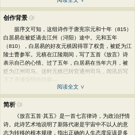
阅读全文 ∨
创作背景
据序文可知，这组诗作于唐宪宗元和十年（815）
白居易在被贬谪去江州（浔阳）途中。元和五年
（810），白居易的好友元稹因得罪了权贵，被贬为江
陵士曹参军。元稹在江陵期间，写了五首《放言》诗
表示自己的心情。过了五年，白居易在当年六月，被
贬为江州司马。这时元稹已转官通州司马，闻讯后写
下了充满深情的诗篇—
阅读全文 ∨
简析
《放言五首·其五》是一首七言律诗，为政治抒情
诗。此诗艺术地说明了新陈代谢是宇宙中不以人的意
志为转移的根本规律，指出正确的人生态度应该是多