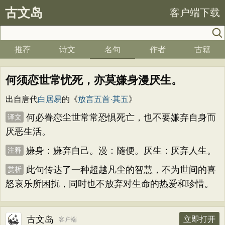
古文岛
客户端下载
推荐
诗文
名句
作者
古籍
何须恋世常忧死，亦莫嫌身漫厌生。
出自唐代
白居易
的《
放言五首·其五
》
何必眷恋尘世常常恐惧死亡，也不要嫌弃自身而
译文
厌恶生活。
嫌身：嫌弃自己。漫：随便。厌生：厌弃人生。
注释
此句传达了一种超越凡尘的智慧，不为世间的喜
赏析
怒哀乐所困扰，同时也不放弃对生命的热爱和珍惜。
古文岛
立即打开
客户端