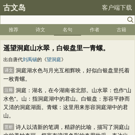
古文岛
客户端下载
推荐
诗文
名句
作者
古籍
遥望洞庭山水翠，白银盘里一青螺。
出自唐代
刘禹锡
的《
望洞庭
》
洞庭湖水色与月光互相辉映，好似白银盘里托着
译文
一枚青螺。
洞庭：湖名，在今湖南省北部。山水翠：也作“山
注释
水色”。山：指洞庭湖中的君山。白银盘：形容平静而
又清的洞庭湖面。青螺：这里用来形容洞庭湖中的君
山。
诗人以清新的笔调，精辟的比喻，描写了洞庭山
赏析