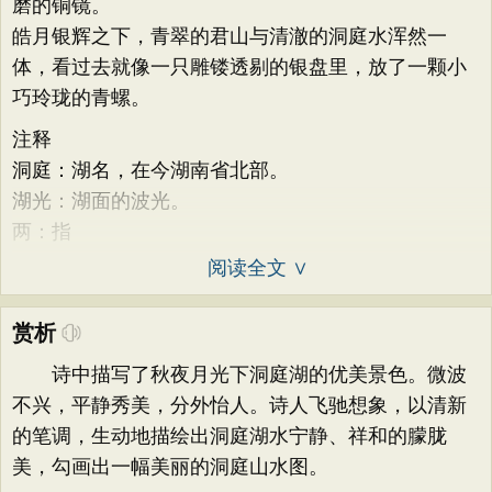
磨的铜镜。
皓月银辉之下，青翠的君山与清澈的洞庭水浑然一
体，看过去就像一只雕镂透剔的银盘里，放了一颗小
巧玲珑的青螺。
注释
洞庭：湖名，在今湖南省北部。
湖光：湖面的波光。
两：指
阅读全文 ∨
赏析
诗中描写了秋夜月光下洞庭湖的优美景色。微波
不兴，平静秀美，分外怡人。诗人飞驰想象，以清新
的笔调，生动地描绘出洞庭湖水宁静、祥和的朦胧
美，勾画出一幅美丽的洞庭山水图。