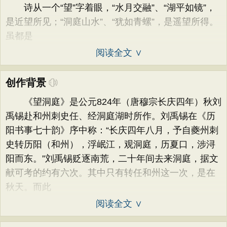
诗从一个“望”字着眼，“水月交融”、“湖平如镜”，
是近望所见；“洞庭山水”、“犹如青螺”，是遥望所得。
虽都是
阅读全文 ∨
创作背景
《望洞庭》是公元824年（唐穆宗长庆四年）秋刘
禹锡赴和州刺史任、经洞庭湖时所作。刘禹锡在《历
阳书事七十韵》序中称：“长庆四年八月，予自夔州刺
史转历阳（和州），浮岷江，观洞庭，历夏口，涉浔
阳而东。”刘禹锡贬逐南荒，二十年间去来洞庭，据文
献可考的约有六次。其中只有转任和州这一次，是在
秋天。而此
阅读全文 ∨