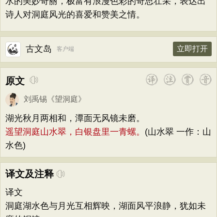
水的美妙奇丽，极富有浪漫色彩的奇思壮采，表达出
诗人对洞庭风光的喜爱和赞美之情。
古文岛
立即打开
客户端
原文
刘禹锡
《
望洞庭
》
湖光秋月两相和，潭面无风镜未磨。
遥望洞庭山水翠，白银盘里一青螺。
(山水翠 一作：山
水色)
译文及注释
译文
洞庭湖水色与月光互相辉映，湖面风平浪静，犹如未