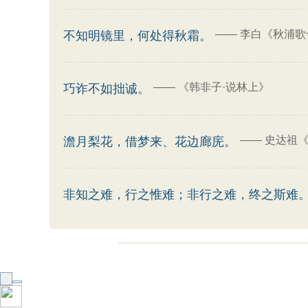
——
李白《秋浦歌
不知明镜里，何处得秋霜。
——
《韩非子·说林上》
巧诈不如拙诚。
——
史达祖《
澹月梨花，借梦来、花边廊庑。
非知之难，行之惟难；非行之难，终之斯难