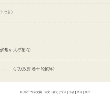
十七首》
解佩令·人行花坞》
——
《贞观政要·卷十·论慎终》
。
© 2026
古诗文网
|
诗文
|
名句
|
古籍
|
作者
|
字词
|
纠错