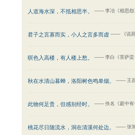
——
李冶《相思怨
人道海水深，不抵相思半。
——
《说苑
君子之言寡而实，小人之言多而虚
——
李白《菩萨蛮
暝色入高楼，有人楼上愁。
——
王
秋在水清山暮蝉，洛阳树色鸣皋烟。
——
佚名《庭中有
此物何足贵，但感别经时。
——
张
桃花尽日随流水，洞在清溪何处边。