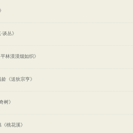
》
·谈丛》
·平林漠漠烟如织》
昌龄《送狄宗亨》
奇树》
旭《桃花溪》