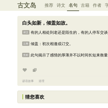
古文岛
推荐
诗文
名句
古籍
作者
白头如新，倾盖如故。
有的人相处到老还是陌生的，有的人停车交谈
译文
倾盖：初次相逢或订交。
注释
此句揭示了感情的厚薄并不以时间长短来衡量
赏析
谚语故事
道理
猜您喜欢