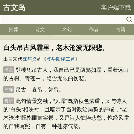
古文岛
客户端下载
推荐
诗文
名句
作者
古籍
白头吊古风霜里，老木沧波无限悲。
出自宋代
陈与义
的《
登岳阳楼二首
》
登楼凭吊古人，我自己已是两鬓如霜，看着远山
译文
的古树、青苍中，隐含无限的伤悲。
吊古：哀吊，凭吊。
注释
此句情景交融，“风霜”既指秋色浓重，又与诗人
赏析
的“白头”相映衬，且暗示了当时政治局势的严峻，“老
木沧波”既指眼前实景，又是诗人憔悴悲愁，饱经风霜
的自我写照，自有一种苍凉气韵。