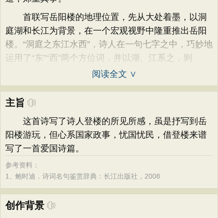
首联写岳阳楼的地理位置，先从大处着墨，以洞
庭湖和长江为背景，在一个宏观视野中隆重推出岳阳
楼。“洞庭之东江水西”，诗人在一句七字之中，巧妙地
运用了“东”“西”两个方位词，并以湖、江系之，则
阅读全文 ∨
主旨
这首诗写了诗人登楼的所见所感，虽是抒写到岳
阳楼游玩，但心系国家政事，忧国忧民，借登楼来谱
写了一首爱国诗篇。
参考资料：
1、
鲍时迪．诗词名句鉴赏辞典：长江出版社，2008
创作背景