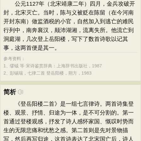
公元1127年（北宋靖康二年）四月，金兵攻破开
封，北宋灭亡。当时，陈与义被贬在陈留（在今河南
开封东南）做监酒税的小官，自然加入到逃亡的难民
行列中，南奔襄汉，颠沛湖湘，流离失所。他流亡到
洞庭湖，几次登上岳阳楼，写下了数首诗歌以记其
事，这两首便是其一。
参考资料：
1、
缪钺 等·宋诗鉴赏辞典：上海辞书出版社，1987
2、
彭锡瑞，七律二首 登岳阳楼，朔方，1983
简析
《登岳阳楼二首》是一组七言律诗。两首诗集登
楼、观景、抒情、归途为一体，是不可分割的。第一
首通过登楼观感，抒发了诗人感怀家国、慨叹时势而
生的无限悲痛和忧愁之感。第二首则是先对景物描
写，然后再写归途，这首诗表达了北宋国亡后，诗人