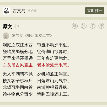
古文岛
立即打开
客户端
原文
陈与义
《
登岳阳楼二首
》
洞庭之东江水西，帘旌不动夕阳迟。
登临吴蜀横分地，徙倚湖山欲暮时。
万里来游还望远，三年多难更凭危。
白头吊古风霜里，老木沧波无限悲。
天入平湖晴不风，夕帆和雁正浮空。
楼头客子杪秋后，日落君山元气中。
北望可堪回白首，南游聊得看丹枫。
翰林物色分留少，诗到巴陵还未工。