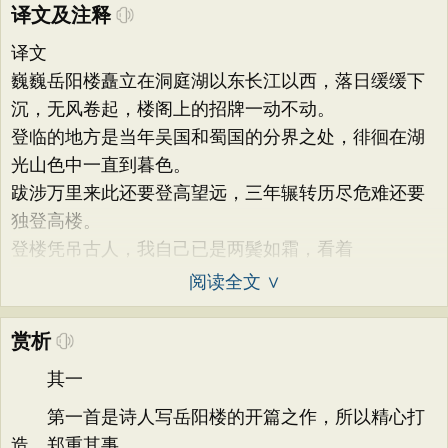
译文及注释
译文
巍巍岳阳楼矗立在洞庭湖以东长江以西，落日缓缓下
沉，无风卷起，楼阁上的招牌一动不动。
登临的地方是当年吴国和蜀国的分界之处，徘徊在湖
光山色中一直到暮色。
跋涉万里来此还要登高望远，三年辗转历尽危难还要
独登高楼。
登楼凭吊古人，我自己已是两鬓如霜，看着
阅读全文 ∨
赏析
其一
第一首是诗人写岳阳楼的开篇之作，所以精心打
造，郑重其事。