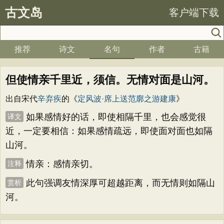
古文岛
客户端下载
推荐
诗文
名句
作者
古籍
但使情亲千里近，须信。无情对面是山河。
出自宋代
辛弃疾
的《
定风波·席上送范廓之游建康
》
如果感情好的话，即使相隔千里，也会感觉很
译文
近，一定要相信：如果感情疏远，即使面对面也如隔
山河。
情亲：感情亲切。
注释
此句强调友情深厚可超越距离，而无情则如隔山
赏析
河。