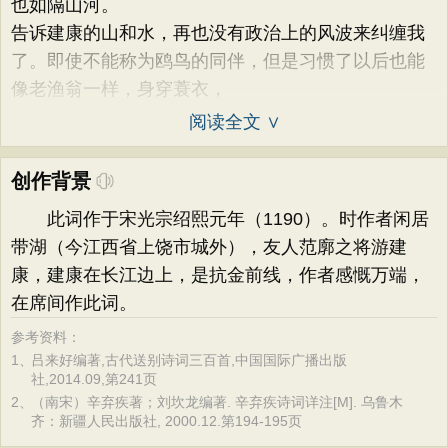
也如隔山河。
告诉建康的山和水，再也没有政治上的风波来纠缠我
了。即使不能称为鸥鸟的同伴，但是习惯了以后也能
像老渔翁一样，身穿蓑衣，
阅读全文 ∨
创作背景
此词作于宋光宗绍熙元年（1190）。时作者闲居
带湖（今江西省上饶市城外），友人范廓之将游建
康，建康在长江边上，是抗金前线，作者感慨万端，
在席间作此词。
参考资料：
1、
吕来好编著,古代送别诗词三百首,中国国际广播出版
社,2014.09,第241页
2、
（南宋）辛弃疾著；刘坎龙编著. 辛弃疾诗词详注[M]. 乌鲁木
齐：新疆人民出版社, 2000.12.第194-195页