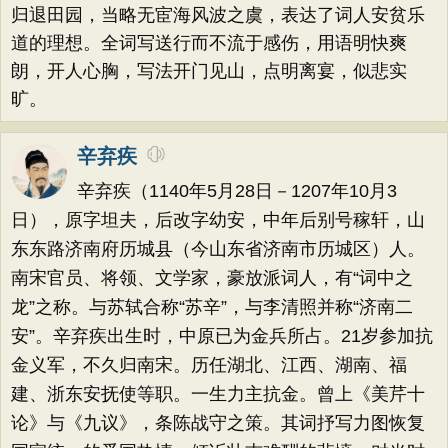
归退田园，当略无宦海风波之虞，表达了词人安贫乐
道的理想。全词写送行而不流于感伤，用语明快爽
朗，开人心胸，写法开门见山，点明离宴，似悲实
旷。
辛弃疾
辛弃疾（1140年5月28日－1207年10月3
日），原字坦夫，后改字幼安，中年后别号稼轩，山
东东路济南府历城县（今山东省济南市历城区）人。
南宋官员、将领、文学家，豪放派词人，有“词中之
龙”之称。与苏轼合称“苏辛”，与李清照并称“济南二
安”。辛弃疾出生时，中原已为金兵所占。21岁参加抗
金义军，不久归南宋。历任湖北、江西、湖南、福
建、浙东安抚使等职。一生力主抗金。曾上《美芹十
论》与《九议》，条陈战守之策。其词抒写力图恢复