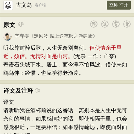
古文岛
立即打开
客户端
原文
辛弃疾
《
定风波·席上送范廓之游建康
》
听我尊前醉后歌，人生无奈别离何。
但使情亲千里
近，须信。无情对面是山河。
(无奈 一作：亡奈)
寄语石头城下水。居士，而今浑不怕风波。借使未如
鸥鸟伴；经惯，也应学得老渔蓑。
译文及注释
译文
请听听我在酒杯前说的这番话，离别本是人生中无可
奈何的事情，如果感情好的话，即使相隔千里，也会
感觉很近，一定要相信：如果感情疏远，即使面对面