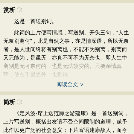
赏析
这是一首送别词。
此词的上片便写情感，写送别。开头三句，“人生
无奈别离何”，此是自然之事，亦是情深语，所以无奈
者，是人世间终将有别离也，不能不为别离，别离而
又无能为，是虽无，亦真不可不为无奈也。即人生中
离别是无可奈何的，也是无法改变的。只要亲情真
挚，使在千里之外，也觉得
阅读全文 ∨
简析
《定风波·席上送范廓之游建康》是一首送别词，
上片写送别，概括出友谊不受空间限制的道理，赋予
此作以更广泛的社会意义；下片寄语建康故人，而今