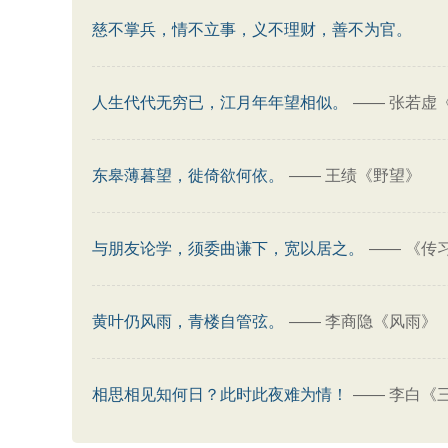
慈不掌兵，情不立事，义不理财，善不为官。
人生代代无穷已，江月年年望相似。
——
张若虚
东皋薄暮望，徙倚欲何依。
——
王绩《野望》
与朋友论学，须委曲谦下，宽以居之。
——
《传
黄叶仍风雨，青楼自管弦。
——
李商隐《风雨》
相思相见知何日？此时此夜难为情！
——
李白《三