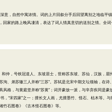
深意，自然中寓浓情。词的上片回叙分手后回望离别之地临平镇
，回家的路上晚风凄清，表达了词人情真意切的送别之情。全词
）字子瞻、和仲，号铁冠道人、东坡居士，世称苏东坡、苏仙，汉族
苏洵、弟苏辙三人并称“三苏”。苏轼是北宋中期文坛领袖，在诗
风格，与黄庭坚并称“苏黄”；词开豪放一派，与辛弃疾同是豪放
轼善书，“宋四家”之一；擅长文人画，尤擅墨竹、怪石、枯木等。与
湘竹石图卷》《古木怪石图卷》等。