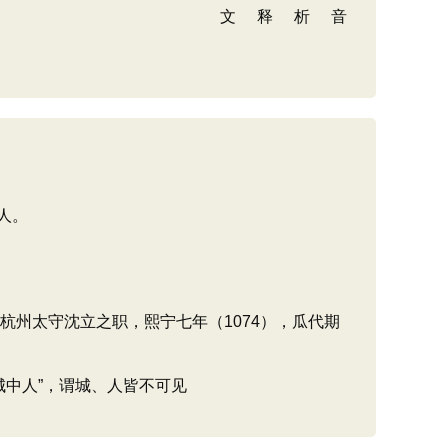
人。
杭州太守沈立之职，熙宁七年（1074），瓜代期
城中人”，谓城、人皆不可见