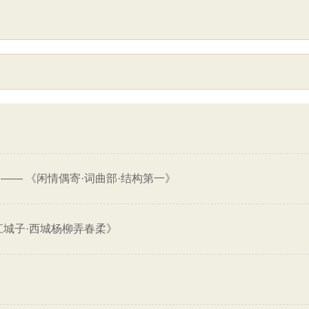
》
——
《闲情偶寄·词曲部·结构第一》
江城子·西城杨柳弄春柔》