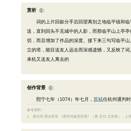
赏析
词的上片回叙分手后回望离别之地临平镇和临平
送，直到回头不见城中的人影，而那临平山上亭亭
切，而且增加了作品的深度。接下来三句写临平山
立的塔，能目送友人远去而深感遗憾，又反映了词
来杭又送友人离去的
创作背景
熙宁七年（1074）年七月，
苏轼
任杭州通判时
参考资料：
1、
唐圭璋,周汝昌等·《唐宋词鉴赏辞典》（唐·五代·北宋卷）：上海辞