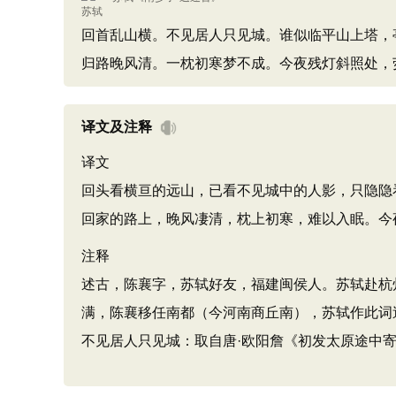
回首乱山横。不见居人只见城。谁似临平山上塔，
归路晚风清。一枕初寒梦不成。今夜残灯斜照处，
译文及注释
译文
回头看横亘的远山，已看不见城中的人影，只隐隐
回家的路上，晚风凄清，枕上初寒，难以入眠。今
注释
述古，陈襄字，苏轼好友，福建闽侯人。苏轼赴杭州
满，陈襄移任南都（今河南商丘南），苏轼作此词
不见居人只见城：取自唐·欧阳詹《初发太原途中