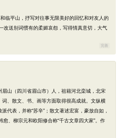
和临平山，抒写对往事无限美好的回忆和对友人的
一改送别词惯有的柔媚哀怨，写得情真意切，大气
完善
，眉州眉山（四川省眉山市）人，祖籍河北栾城，北宋
、词、散文、书、画等方面取得很高成就。文纵横
派代表，并称“苏辛”；散文著述宏富，豪放自如，
韩愈、柳宗元和欧阳修合称“千古文章四大家”。作