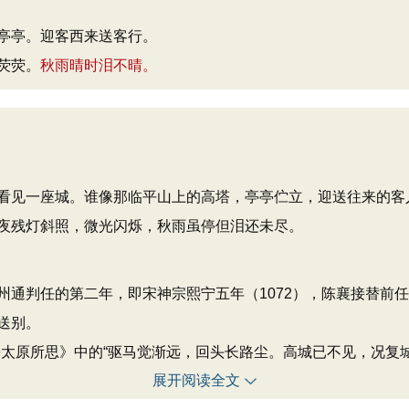
亭亭。迎客西来送客行。
荧荧。
秋雨晴时泪不晴。
看见一座城。谁像那临平山上的高塔，亭亭伫立，迎送往来的客
夜残灯斜照，微光闪烁，秋雨虽停但泪还未尽。
通判任的第二年，即宋神宗熙宁五年（1072），陈襄接替前任
送别。
寄太原所思》中的“驱马觉渐远，回头长路尘。高城已不见，况复
展开阅读全文