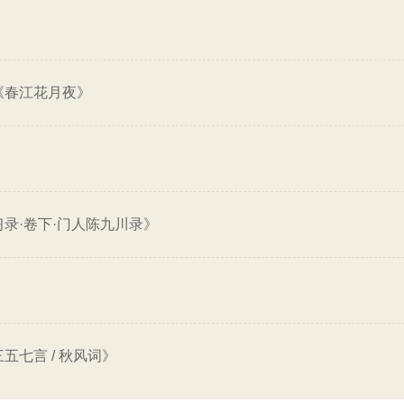
《春江花月夜》
习录·卷下·门人陈九川录》
五七言 / 秋风词》