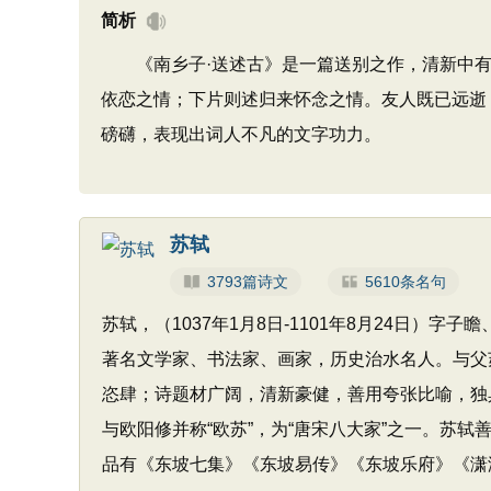
简析
《南乡子·送述古》是一篇送别之作，清新中有
依恋之情；下片则述归来怀念之情。友人既已远逝
磅礴，表现出词人不凡的文字功力。
苏轼
3793篇诗文
5610条名句
苏轼，（1037年1月8日-1101年8月24日
著名文学家、书法家、画家，历史治水名人。与父
恣肆；诗题材广阔，清新豪健，善用夸张比喻，独具
与欧阳修并称“欧苏”，为“唐宋八大家”之一。苏
品有《东坡七集》《东坡易传》《东坡乐府》《潇