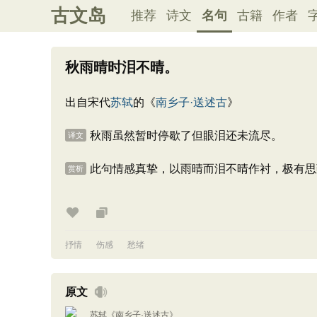
古文岛
推荐
诗文
名句
古籍
作者
秋雨晴时泪不晴。
出自宋代
苏轼
的《
南乡子·送述古
》
秋雨虽然暂时停歇了但眼泪还未流尽。
译文
此句情感真挚，以雨晴而泪不晴作衬，极有思
赏析
抒情
伤感
愁绪
原文
苏轼
《
南乡子·送述古
》