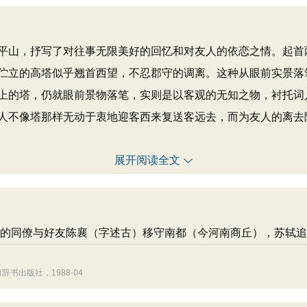
山，抒写了对往事无限美好的回忆和对友人的依恋之情。起首
伫立的高塔似乎翘首西望，不忍郡守的调离。这种从眼前实景落
上的塔，仍就眼前景物落笔，实则是以客观的无知之物，衬托词人
人不像塔那样无动于衷地迎客西来复送客远去，而为友人的离去
展开阅读全文
的同僚与好友陈襄（字述古）移守南都（今河南商丘），苏轼追
书出版社，1988-04