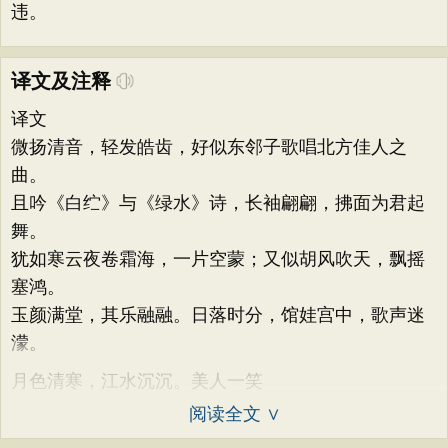
违。
译文及注释
译文
微扬清音，轻发皓齿，好似东邻子歌唱北方佳人之
曲。
且吟《白纻》与《绿水》诗，长袖翩翩，拂面为君起
舞。
犹如寒云夜卷霜海，一片空蒙；又似胡风吹天，飘摇
塞鸿。
玉颜满堂，其乐融融。日落时分，馆娃宫中，歌声迷
濛。
月色清寒，江水沉沉。美人一笑
阅读全文 ∨