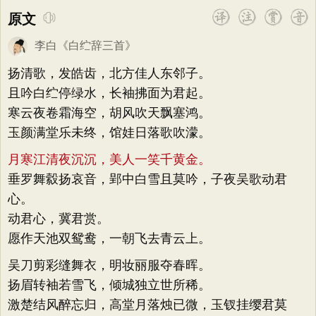
原文
李白
《
白纻辞三首
》
扬清歌，发皓齿，北方佳人东邻子。
且吟白纻停绿水，长袖拂面为君起。
寒云夜卷霜海空，胡风吹天飘塞鸿。
玉颜满堂乐未终，馆娃日落歌吹濛。
月寒江清夜沉沉，美人一笑千黄金。
垂罗舞縠扬哀音，郢中白雪且莫吟，子夜吴歌动君
心。
动君心，冀君赏。
愿作天池双鸳鸯，一朝飞去青云上。
吴刀剪彩缝舞衣，明妆丽服夺春晖。
扬眉转袖若雪飞，倾城独立世所稀。
激楚结风醉忘归，高堂月落烛已微，玉钗挂缨君莫