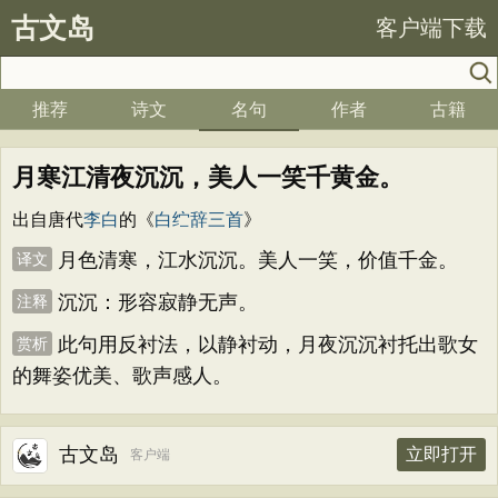
古文岛
客户端下载
推荐
诗文
名句
作者
古籍
月寒江清夜沉沉，美人一笑千黄金。
出自唐代
李白
的《
白纻辞三首
》
月色清寒，江水沉沉。美人一笑，价值千金。
译文
沉沉：形容寂静无声。
注释
此句用反衬法，以静衬动，月夜沉沉衬托出歌女
赏析
的舞姿优美、歌声感人。
古文岛
立即打开
客户端