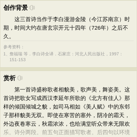
创作背景
这三首诗当作于李白漫游金陵（今江苏南京）时
期，时间大约在唐玄宗开元十四年（726年）之后不
久。
参考资料：
1、
詹福瑞 等．李白诗全译．石家庄：河北人民出版社，1997：
151-153
赏析
第一首诗盛称歌者相貌美，歌声美，舞姿美。这
首诗把歌女写成西汉李延年所歌的《北方有佳人》那
样的倾国倾城之貌，如司马相如《美人赋》中的东邻
子那样貌美无双。即使在寒苦的塞外，阴冷的霜天，
外边夜卷寒云，秋霜浓浓，也给满堂听众带来无限欢
乐。诗分两段。前五句正面描写歌者。后四句以环境