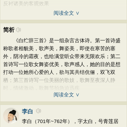
反衬诸美的客观效果
阅读全文 ∨
简析
《白纻辞三首》是一组杂言古体诗。第一首诗盛
称歌者相貌美，歌声美，舞姿美，即使在寒苦的塞
外，阴冷的霜夜，也给满堂听众带来无限欢乐；第二
首诗写一位歌女舞姿优美，歌声感人，她的目的是想
打动一位她所心爱的人，欲与其共结伉俪，双飞双
栖；第三首诗写一位美丽的歌妓，歌舞至夜深人静
时，情绪激动，歌舞节拍急迫迅疾
阅读全文 ∨
李白
李白（701年~762年），字太白，号青莲居