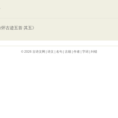
》
咏怀古迹五首·其五》
© 2026
古诗文网
|
诗文
|
名句
|
古籍
|
作者
|
字词
|
纠错