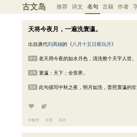
古文岛
推荐
诗文
名句
古籍
作者
天将今夜月，一遍洗寰瀛。
出自唐代
刘禹锡
的《
八月十五日夜玩月
》
老天用今夜的如水月色，清洗整个天宇人世。
译文
寰瀛：天下；全世界。
注释
此句描写中秋之夜，明月如洗，普照寰瀛的壮
赏析
中秋节
月亮
写月