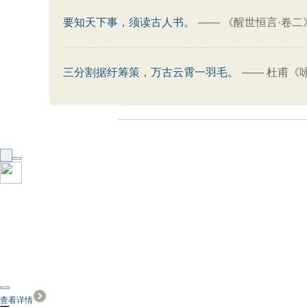
要知天下事，须读古人书。
——
《醒世恒言·卷二
三分割据纡筹策，万古云霄一羽毛。
——
杜甫《
查看详情