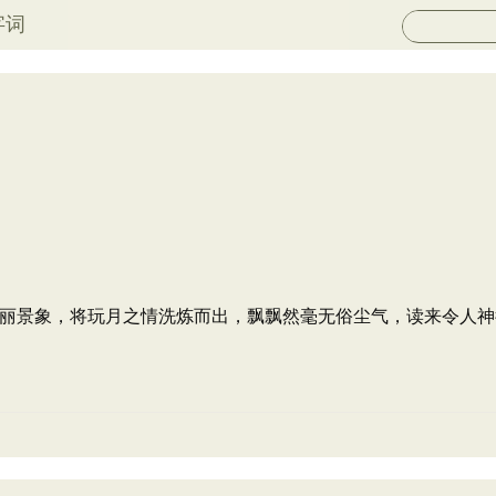
字词
丽景象，将玩月之情洗炼而出，飘飘然毫无俗尘气，读来令人神