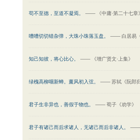
苟不至德，至道不凝焉。
——
《中庸·第二十七章
嘈嘈切切错杂弹，大珠小珠落玉盘。
——
白居易《
知己知彼，将心比心。
——
《增广贤文·上集》
绿槐高柳咽新蝉。薰风初入弦。
——
苏轼《阮郎归
君子生非异也，善假于物也。
——
荀子《劝学》
君子有诸己而后求诸人，无诸己而后非诸人。
—