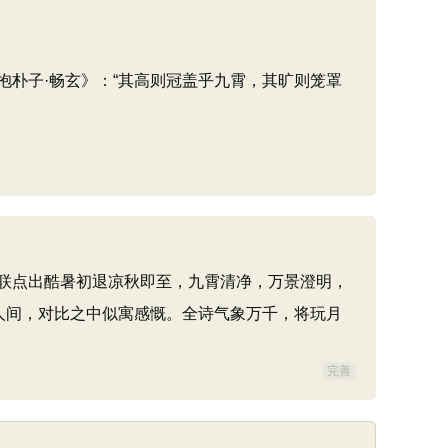
朴子·畅玄》：“其高则冠盖乎九霄，其旷则笼罩
联点出酷暑初退凉秋即至，九霄清净，万景澄明，
人间，对比之中似寓感慨。全诗气象万千，将玩月
完善