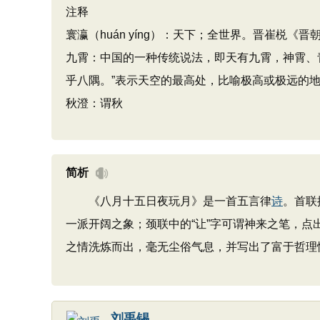
注释
寰瀛（huán yíng）：天下；全世界。晋崔棁《
九霄：中国的一种传统说法，即天有九霄，神霄、
乎八隅。”表示天空的最高处，比喻极高或极远的
秋澄：谓秋
简析
《八月十五日夜玩月》是一首五言律
诗
。首联
一派开阔之象；颈联中的“让”字可谓神来之笔，
之情洗炼而出，毫无尘俗气息，并写出了富于哲理
刘禹锡