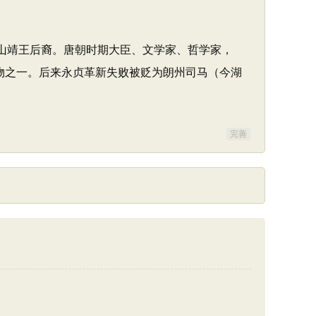
汉中山靖王后裔。唐朝时期大臣、文学家、哲学家，
物之一。后来永贞革新失败被贬为朗州司马（今湖
完善