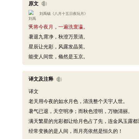
原文
刘禹锡
《
八月十五日夜玩月
》
天将今夜月，一遍洗寰瀛。
暑退九霄净，秋澄万景清。
星辰让光彩，风露发晶英。
能变人间世，翛然是玉京。
译文及注释
译文
老天用今夜的如水月色，清洗整个天宇人世。
暑气已退，天空明净；而秋色澄明，万物清丽。
满天繁星的光彩都让给月色占了先，连金风玉露都
经常变换的是人间，而月亮依然是恒久的！