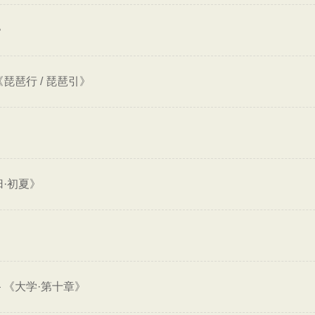
》
琵琶行 / 琵琶引》
·初夏》
—
《大学·第十章》