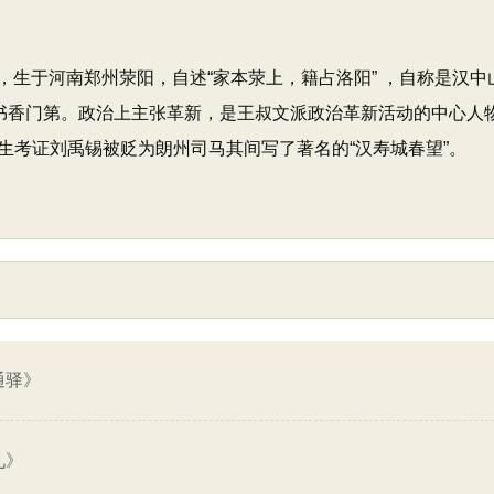
洛阳，生于河南郑州荥阳，自述“家本荥上，籍占洛阳” ，自称是
的书香门第。政治上主张革新，是王叔文派政治革新活动的中心人
生考证刘禹锡被贬为朗州司马其间写了著名的“汉寿城春望”。
通驿》
九》