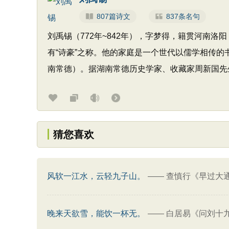
807篇诗文
837条名句
刘禹锡（772年~842年），字梦得，籍贯河南
有“诗豪”之称。他的家庭是一个世代以儒学相传
南常德）。据湖南常德历史学家、收藏家周新国先
猜您喜欢
风软一江水，云轻九子山。
——
查慎行《早过大
晚来天欲雪，能饮一杯无。
——
白居易《问刘十