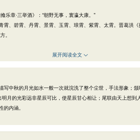
晋朝飨乐章·三举酒》：“朝野无事，寰瀛大康。”
青霄、碧霄、丹霄、景霄、玉霄、琅霄、紫霄、太霄。晋葛洪《抱
地方。
展开阅读全文
描写中秋的月光如水一般一次就浣洗了整个尘世，手法形象；颔
点出明月的光彩远非星辰可比，使星辰甘心相让；尾联由天上想到
性的内涵。