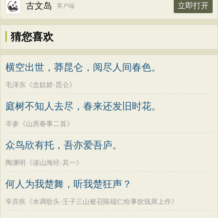
古文岛
立即打开
客户端
猜您喜欢
横空出世，莽昆仑，阅尽人间春色。
毛泽东《念奴娇·昆仑》
庭树不知人去尽，春来还发旧时花。
岑参《山房春事二首》
众鸟欣有托，吾亦爱吾庐。
陶渊明《读山海经·其一》
何人为我楚舞，听我楚狂声？
辛弃疾《水调歌头·壬子三山被召陈端仁给事饮饯席上作》