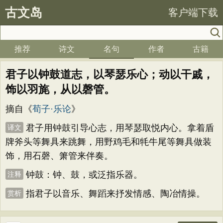
古文岛
客户端下载
推荐
诗文
名句
作者
古籍
君子以钟鼓道志，以琴瑟乐心；动以干戚，
饰以羽旄，从以磬管。
摘自《
荀子·乐论
》
君子用钟鼓引导心志，用琴瑟取悦内心。拿着盾
译文
牌斧头等舞具来跳舞，用野鸡毛和牦牛尾等舞具做装
饰，用石磬、箫管来伴奏。
钟鼓：钟、鼓，或泛指乐器。
注释
指君子以音乐、舞蹈来抒发情感、陶冶情操。
赏析