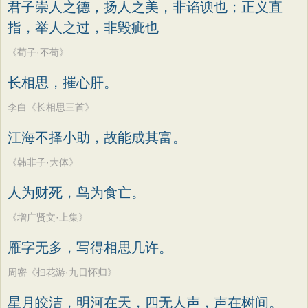
君子崇人之德，扬人之美，非谄谀也；正义直
指，举人之过，非毁疵也
《荀子·不苟》
长相思，摧心肝。
李白《长相思三首》
江海不择小助，故能成其富。
《韩非子·大体》
人为财死，鸟为食亡。
《增广贤文·上集》
雁字无多，写得相思几许。
周密《扫花游·九日怀归》
星月皎洁，明河在天，四无人声，声在树间。