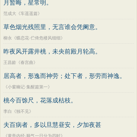
月暂晦，星常明。
范成大《车遥遥篇》
草色烟光残照里，无言谁会凭阑意。
柳永《蝶恋花·伫倚危楼风细细》
昨夜风开露井桃，未央前殿月轮高。
王昌龄《春宫曲》
居高者，形逸而神劳；处下者，形劳而神逸。
《小窗幽记·集醒篇第一》
桃今百馀尺，花落成枯枝。
李白《独不见》
夫百病者，多以旦慧昼安，夕加夜甚
《黄帝内经·顺气一日分为四时》