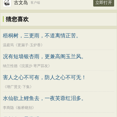
古文岛
立即打开
客户端
猜您喜欢
梧桐树，三更雨，不道离情正苦。
温庭筠《更漏子·玉炉香》
况有短墙银杏雨，更兼高阁玉兰风。
纳兰性德《浣溪沙·寄严荪友》
害人之心不可有，防人之心不可无！
《增广贤文·下集》
水仙欲上鲤鱼去，一夜芙蓉红泪多。
李商隐《板桥晓别》