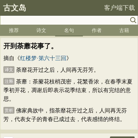
古文岛
客户端下载
推荐
诗文
名句
作者
古籍
开到荼蘼花事了。
摘自《
红楼梦·第六十三回
》
荼靡花开过之后，人间再无芬芳。
译文
荼蘼：荼䕷花枝梢茂密，花繁香浓，在春季末夏
注释
季初开花，凋谢后即表示花季结束，所以有完结的意
思。
佛家典故中，指荼靡花开过之后，人间再无芬
赏析
芳，代表女子的青春已成过去，代表感情的终结。