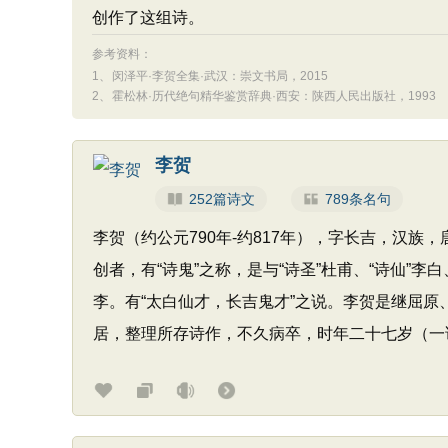
创作了这组诗。
参考资料：
1、
闵泽平·李贺全集·武汉：崇文书局，2015
2、
霍松林·历代绝句精华鉴赏辞典·西安：陕西人民出版社，1993
李贺
252篇诗文
789条名句
李贺（约公元790年-约817年），字长吉，汉
创者，有“诗鬼”之称，是与“诗圣”杜甫、“诗仙
李。有“太白仙才，长吉鬼才”之说。李贺是继屈原
居，整理所存诗作，不久病卒，时年二十七岁（一