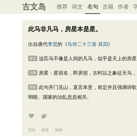
古文岛
推荐
诗文
名句
古籍
作者
此马非凡马，房星本是星。
出自唐代
李贺
的《
马诗二十三首·其四
》
这匹马不像是人间的凡马，似乎是天上的房星
译文
房星：星宿名，即房宿，古时以之象征天马，
注释
此句开门见山，直言本意，肯定并且强调诗歌
赏析
明暗、国家的治乱息息相关。
写马
星星
咏物