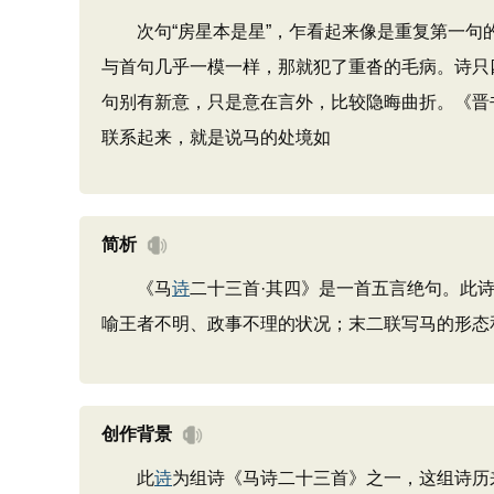
次句“房星本是星”，乍看起来像是重复第一句的
与首句几乎一模一样，那就犯了重沓的毛病。诗只
句别有新意，只是意在言外，比较隐晦曲折。《晋书
联系起来，就是说马的处境如
简析
《马
诗
二十三首·其四》是一首五言绝句。此
喻王者不明、政事不理的状况；末二联写马的形态
创作背景
此
诗
为组诗《马诗二十三首》之一，这组诗历