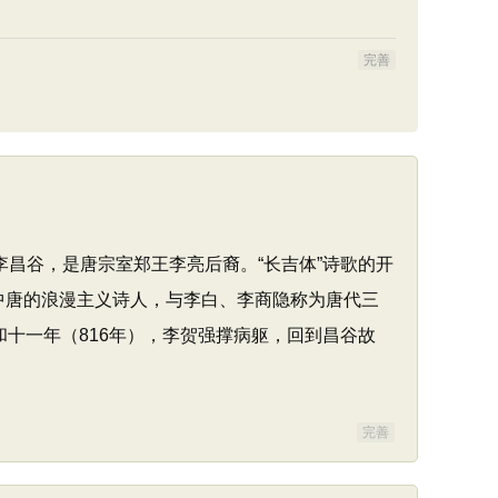
完善
李昌谷，是唐宗室郑王李亮后裔。“长吉体”诗歌的开
是中唐的浪漫主义诗人，与李白、李商隐称为唐代三
十一年（816年），李贺强撑病躯，回到昌谷故
完善