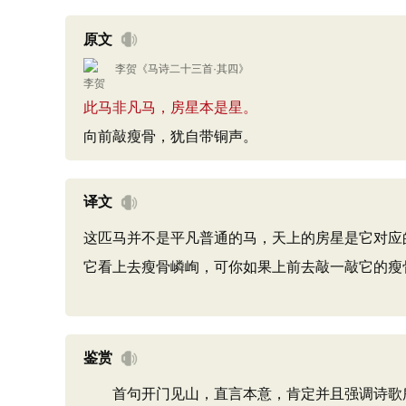
原文
李贺
《
马诗二十三首·其四
》
此马非凡马，房星本是星。
向前敲瘦骨，犹自带铜声。
译文
这匹马并不是平凡普通的马，天上的房星是它对应
它看上去瘦骨嶙峋，可你如果上前去敲一敲它的瘦
鉴赏
首句开门见山，直言本意，肯定并且强调诗歌所