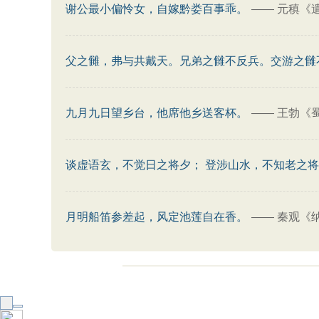
谢公最小偏怜女，自嫁黔娄百事乖。
——
元稹《
父之雠，弗与共戴天。兄弟之雠不反兵。交游之雠
九月九日望乡台，他席他乡送客杯。
——
王勃《蜀
谈虚语玄，不觉日之将夕； 登涉山水，不知老之
月明船笛参差起，风定池莲自在香。
——
秦观《