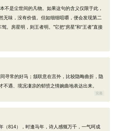
马本不是尘世间的凡物。如果这句的含义仅限于此，
然无味，没有价值。但如细细咀嚼，便会发现第二
。房星明，则王者明。”它把“房星”和“王者”直接
非同寻常的好马；颔联意在言外，比较隐晦曲折，隐
才不遇、境况凄凉的郁愤之情婉曲地表达出来。
完善
年（814），时逢马年，诗人感慨万千，一气呵成