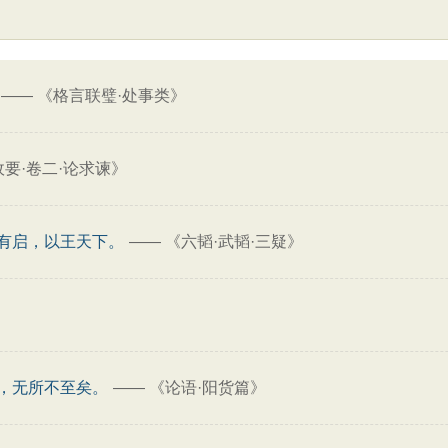
——
《格言联璧·处事类》
要·卷二·论求谏》
有启，以王天下。
——
《六韬·武韬·三疑》
，无所不至矣。
——
《论语·阳货篇》