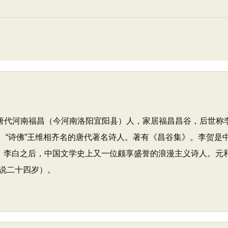
族，唐代河南福昌（今河南洛阳宜阳县）人，家居福昌昌谷，后世称
”李白、“诗佛”王维相齐名的唐代著名诗人。著有《昌谷集》。李贺
、李白之后，中国文学史上又一位颇享盛誉的浪漫主义诗人。元和
说二十四岁）。