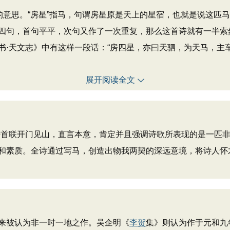
意思。“房星”指马，句谓房星原是天上的星宿，也就是说这匹
四句，首句平平，次句又作了一次重复，那么这首诗就有一半索
·天文志》中有这样一段话：“房四星，亦曰天驷，为天马，主车驾
展开阅读全文
诗首联开门见山，直言本意，肯定并且强调诗歌所表现的是一匹
和素质。全诗通过写马，创造出物我两契的深远意境，将诗人怀
来被认为非一时一地之作。吴企明《
李贺
集》则认为作于元和九