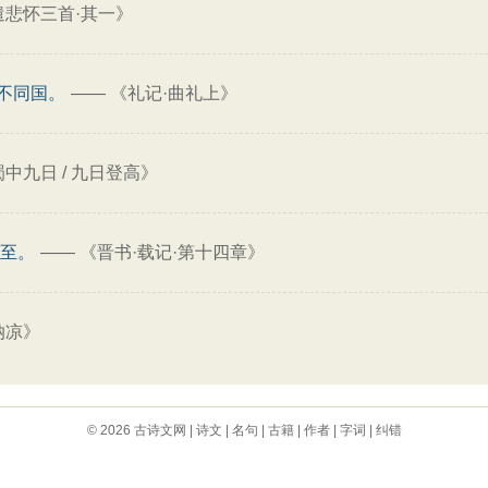
遣悲怀三首·其一》
不同国。
——
《礼记·曲礼上》
中九日 / 九日登高》
将至。
——
《晋书·载记·第十四章》
纳凉》
© 2026
古诗文网
|
诗文
|
名句
|
古籍
|
作者
|
字词
|
纠错