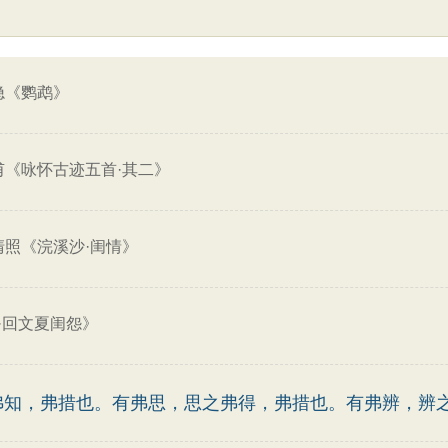
隐《鹦鹉》
甫《咏怀古迹五首·其二》
清照《浣溪沙·闺情》
·回文夏闺怨》
弗知，弗措也。有弗思，思之弗得，弗措也。有弗辨，辨