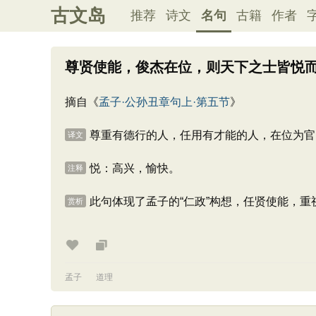
古文岛
推荐
诗文
名句
古籍
作者
尊贤使能，俊杰在位，则天下之士皆悦
摘自《
孟子·公孙丑章句上·第五节
》
尊重有德行的人，任用有才能的人，在位为官
译文
悦：高兴，愉快。
注释
此句体现了孟子的“仁政”构想，任贤使能，
赏析
孟子
道理