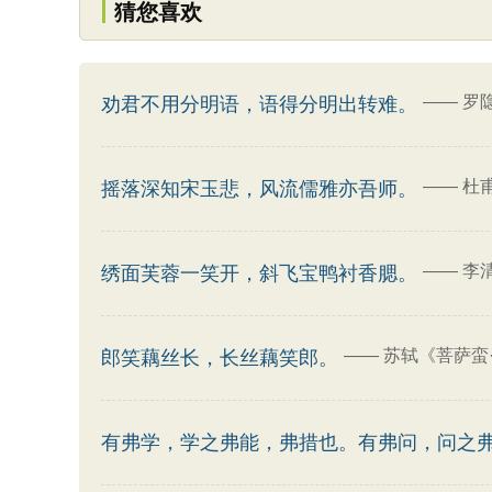
猜您喜欢
——
罗
劝君不用分明语，语得分明出转难。
——
杜
摇落深知宋玉悲，风流儒雅亦吾师。
——
李
绣面芙蓉一笑开，斜飞宝鸭衬香腮。
——
苏轼《菩萨蛮
郎笑藕丝长，长丝藕笑郎。
有弗学，学之弗能，弗措也。有弗问，问之