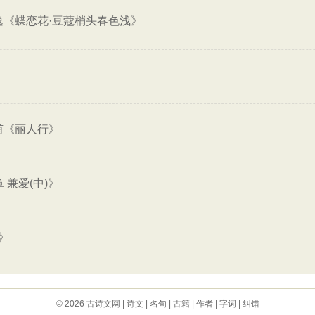
逸《蝶恋花·豆蔻梢头春色浅》
甫《丽人行》
章 兼爱(中)》
》
© 2026
古诗文网
|
诗文
|
名句
|
古籍
|
作者
|
字词
|
纠错