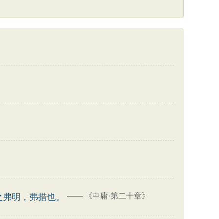
——
《中庸·第二十章》
之弗明，弗措也。