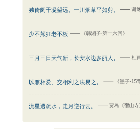
——
谢
独倚阑干凝望远。一川烟草平如剪。
——
《韩湘子·第十六回》
少不颠狂老不板
——
杜
三月三日天气新，长安水边多丽人。
——
《墨子·15
以兼相爱、交相利之法易之。
——
贾岛《宿山寺
流星透疏水，走月逆行云。