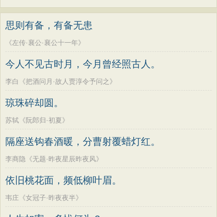
思则有备，有备无患
《左传·襄公·襄公十一年》
今人不见古时月，今月曾经照古人。
李白《把酒问月·故人贾淳令予问之》
琼珠碎却圆。
苏轼《阮郎归·初夏》
隔座送钩春酒暖，分曹射覆蜡灯红。
李商隐《无题·昨夜星辰昨夜风》
依旧桃花面，频低柳叶眉。
韦庄《女冠子·昨夜夜半》