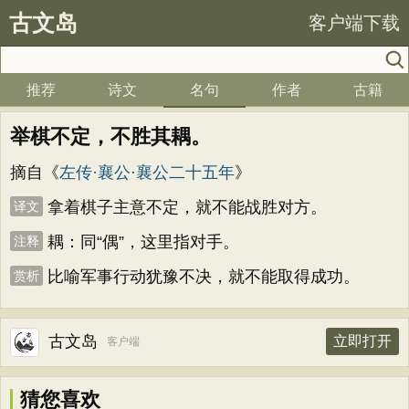
古文岛
客户端下载
推荐
诗文
名句
作者
古籍
举棋不定，不胜其耦。
摘自《
左传·襄公·襄公二十五年
》
拿着棋子主意不定，就不能战胜对方。
译文
耦：同“偶”，这里指对手。
注释
比喻军事行动犹豫不决，就不能取得成功。
赏析
古文岛
立即打开
客户端
猜您喜欢