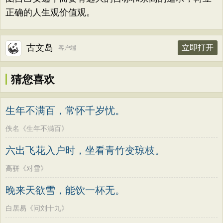
正确的人生观价值观。
古文岛
立即打开
客户端
猜您喜欢
生年不满百，常怀千岁忧。
佚名《生年不满百》
六出飞花入户时，坐看青竹变琼枝。
高骈《对雪》
晚来天欲雪，能饮一杯无。
白居易《问刘十九》