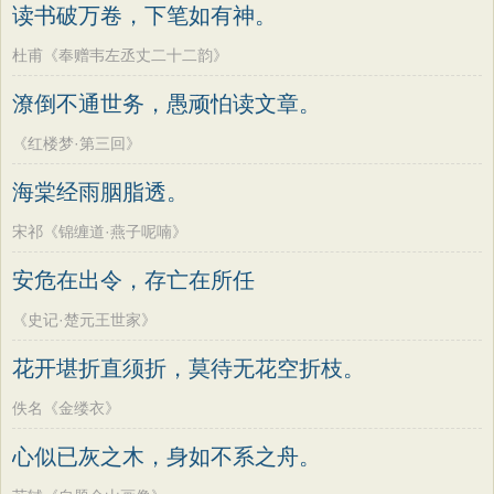
读书破万卷，下笔如有神。
杜甫《奉赠韦左丞丈二十二韵》
潦倒不通世务，愚顽怕读文章。
《红楼梦·第三回》
海棠经雨胭脂透。
宋祁《锦缠道·燕子呢喃》
安危在出令，存亡在所任
《史记·楚元王世家》
花开堪折直须折，莫待无花空折枝。
佚名《金缕衣》
心似已灰之木，身如不系之舟。