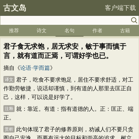
古文岛
客户端下载
推荐
诗文
名句
作者
古籍
君子食无求饱，居无求安，敏于事而慎于
言，就有道而正焉，可谓好学也已。
摘自《
论语·学而篇
》
君子，吃食不要求饱足，居住不要求舒适，对工
译文
作勤劳敏捷，说话却谨慎，到有道的人那里去匡正自
己，这样，可以说是好学了。
就：靠近。有道：指有道德的人。正：匡正、端
注释
正。
此句体现了君子的修养原则，劝诫人们不要只贪
赏析
图自己安逸，而要有远大的目标和崇高的追求，树立