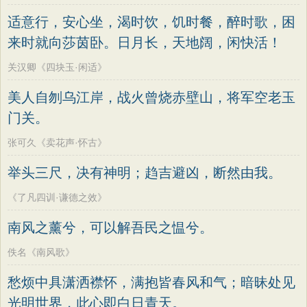
适意行，安心坐，渴时饮，饥时餐，醉时歌，困
来时就向莎茵卧。日月长，天地阔，闲快活！
关汉卿《四块玉·闲适》
美人自刎乌江岸，战火曾烧赤壁山，将军空老玉
门关。
张可久《卖花声·怀古》
举头三尺，决有神明；趋吉避凶，断然由我。
《了凡四训·谦德之效》
南风之薰兮，可以解吾民之愠兮。
佚名《南风歌》
愁烦中具潇洒襟怀，满抱皆春风和气；暗昧处见
光明世界，此心即白日青天。