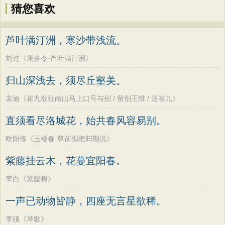
猜您喜欢
芦叶满汀洲，寒沙带浅流。
刘过《唐多令·芦叶满汀洲》
归山深浅去，须尽丘壑美。
裴迪《崔九欲往南山马上口号与别 / 留别王维 / 送崔九》
直须看尽洛城花，始共春风容易别。
欧阳修《玉楼春·尊前拟把归期说》
紫藤挂云木，花蔓宜阳春。
李白《紫藤树》
一声已动物皆静，四座无言星欲稀。
李颀《琴歌》