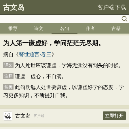
古文岛
客户端下载
推荐
诗文
名句
作者
古籍
为人第一谦虚好，学问茫茫无尽期。
摘自《
警世通言·卷三
》
为人处世应该谦虚，学海无涯没有到头的时候。
译文
谦虚：虚心，不自满。
注释
此句劝勉人处世要谦虚，以谦虚好学的态度，学
赏析
习更多知识，不断提升自我。
古文岛
立即打开
客户端