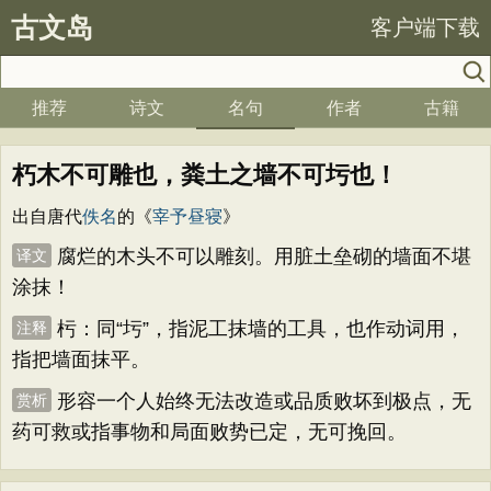
古文岛
客户端下载
推荐
诗文
名句
作者
古籍
朽木不可雕也，粪土之墙不可圬也！
出自唐代
佚名
的《
宰予昼寝
》
腐烂的木头不可以雕刻。用脏土垒砌的墙面不堪
译文
涂抹！
杇：同“圬”，指泥工抹墙的工具，也作动词用，
注释
指把墙面抹平。
形容一个人始终无法改造或品质败坏到极点，无
赏析
药可救或指事物和局面败势已定，无可挽回。