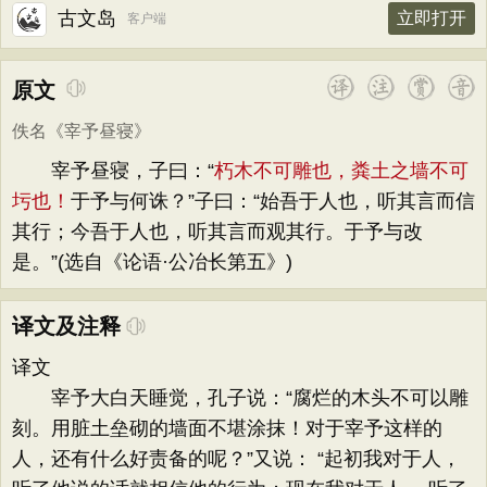
古文岛
立即打开
客户端
原文
佚名
《
宰予昼寝
》
宰予昼寝，子曰：“
朽木不可雕也，粪土之墙不可
圬也！
于予与何诛？”子曰：“始吾于人也，听其言而信
其行；今吾于人也，听其言而观其行。于予与改
是。”(选自《论语·公冶长第五》)
译文及注释
译文
宰予大白天睡觉，孔子说：“腐烂的木头不可以雕
刻。用脏土垒砌的墙面不堪涂抹！对于宰予这样的
人，还有什么好责备的呢？”又说： “起初我对于人，