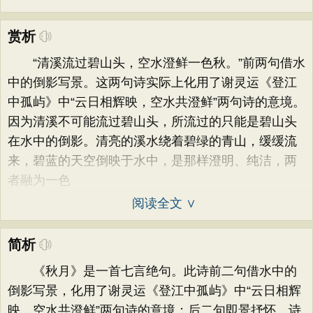
赏析
“清溪流过碧山头，空水澄鲜一色秋。”前两句借水
中的倒影写景。这两句诗实际上化用了谢灵运《登江
中孤屿》中“云日相辉映，空水共澄鲜”两句诗的意境。
因为清溪不可能流过碧山头，所流过的只能是碧山头
在水中的倒影。清亮的溪水绕着碧绿的青山，缓缓流
来，碧蓝的天空倒映于水中，是那样澄明、纯洁，两
者融为一色
阅读全文 ∨
简析
《秋月》是一首七言绝句。此诗前二句借水中的
倒影写景，化用了谢灵运《登江中孤屿》中“云日相辉
映，空水共澄鲜”两句诗的意境；后二句即景抒怀。诗