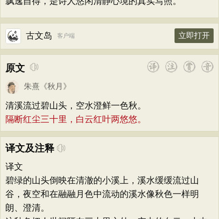
飘逸自得，是诗人悠闲清静心境的真实写照。
古文岛
立即打开
客户端
原文
朱熹
《
秋月
》
清溪流过碧山头，空水澄鲜一色秋。
隔断红尘三十里，白云红叶两悠悠。
译文及注释
译文
碧绿的山头倒映在清澈的小溪上，溪水缓缓流过山
谷，夜空和在融融月色中流动的溪水像秋色一样明
朗、澄清。