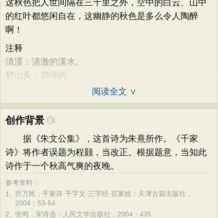
这秋色把人世间隔在三十里之外，空中的白云、山中
的红叶都悠闲自在，这幽静的秋色是多么令人陶醉
啊！
注释
清溪：清澈的溪水。
碧山头：碧绿的
阅读全文 ∨
创作背景
据《朱文公集》，这首诗为朱熹所作。《千家
诗》将作者误题为程颢，当改正。根据题意，当知此
诗作于一个秋高气爽的夜晚。
参考资料：
1、
乔万民．千家诗·千字文·三字经·百家姓：天津古籍出版社，
2004：53-54
2、
张鸣．宋诗选：人民文学出版社，2004：435