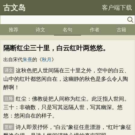
古文岛
客户端下载
推荐
诗文
名句
作者
古籍
隔断红尘三十里，白云红叶两悠悠。
出自宋代
朱熹
的《
秋月
》
这秋色把人世间隔在三十里之外，空中的白云、
译文
山中的红叶都悠闲自在，这幽静的秋色是多么令人陶
醉啊！
红尘：佛教徒把人间称为红尘。此泛指人世间。
注释
三十：非确数，只是写其远隔人世，写其幽深。悠
悠：悠闲自在的样子。
诗人即景抒怀，“白云”象征任意漂游，“红叶”象征
赏析