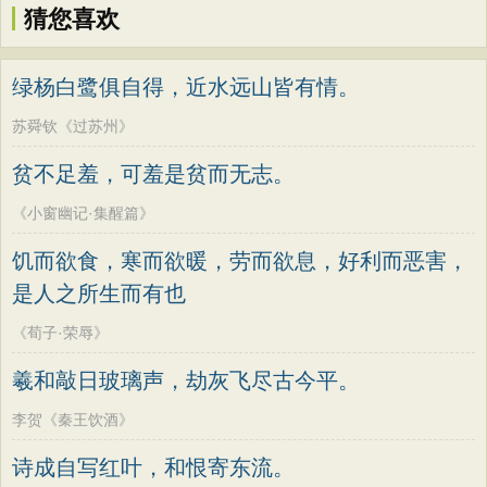
猜您喜欢
绿杨白鹭俱自得，近水远山皆有情。
苏舜钦《过苏州》
贫不足羞，可羞是贫而无志。
《小窗幽记·集醒篇》
饥而欲食，寒而欲暖，劳而欲息，好利而恶害，
是人之所生而有也
《荀子·荣辱》
羲和敲日玻璃声，劫灰飞尽古今平。
李贺《秦王饮酒》
诗成自写红叶，和恨寄东流。