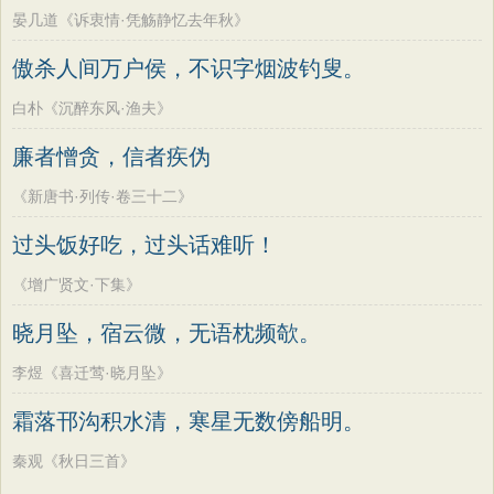
晏几道《诉衷情·凭觞静忆去年秋》
傲杀人间万户侯，不识字烟波钓叟。
白朴《沉醉东风·渔夫》
廉者憎贪，信者疾伪
《新唐书·列传·卷三十二》
过头饭好吃，过头话难听！
《增广贤文·下集》
晓月坠，宿云微，无语枕频欹。
李煜《喜迁莺·晓月坠》
霜落邗沟积水清，寒星无数傍船明。
秦观《秋日三首》