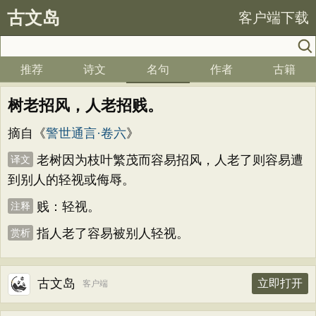
古文岛
客户端下载
推荐
诗文
名句
作者
古籍
树老招风，人老招贱。
摘自《
警世通言·卷六
》
老树因为枝叶繁茂而容易招风，人老了则容易遭
译文
到别人的轻视或侮辱。
贱：轻视。
注释
指人老了容易被别人轻视。
赏析
古文岛
立即打开
客户端