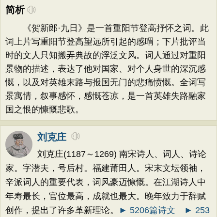
简析
《贺新郎·九日》是一首重阳节登高抒怀之词。此
词上片写重阳节登高望远所引起的感喟；下片批评当
时的文人只知搬弄典故的浮泛文风。词人通过对重阳
景物的描述，表达了他对国家、对个人身世的深沉感
慨，以及对英雄末路与报国无门的悲痛愤慨。全词写
景寓情，叙事感怀，感慨苍凉，是一首英雄失路融家
国之恨的慷慨悲歌。
刘克庄
刘克庄(1187～1269) 南宋诗人、词人、诗论
家。字潜夫，号后村。福建莆田人。宋末文坛领袖，
辛派词人的重要代表，词风豪迈慷慨。在江湖诗人中
年寿最长，官位最高，成就也最大。晚年致力于辞赋
创作，提出了许多革新理论。
► 5206篇诗文
► 253