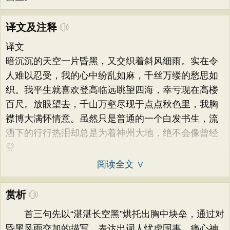
译文及注释
译文
暗沉沉的天空一片昏黑，又交织着斜风细雨。实在令
人难以忍受，我的心中纷乱如麻，千丝万缕的愁思如
织。我平生就喜欢登高临远眺望四海，幸亏现在高楼
百尺。放眼望去，千山万壑尽现于点点秋色里，我胸
襟博大满怀情意。虽然只是普通的一个白发书生，流
洒下的行行热泪却总是为着神州大地，绝不会像曾经
登
阅读全文 ∨
赏析
首三句先以“湛湛长空黑”烘托出胸中块垒，通过对
昏黑风雨交加的描写，表达出词人忧虑国事、痛心神