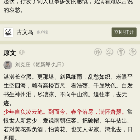
起伏，抒发了词人世事多变的感慨，充满着难以言说
的哀愁。
古文岛
立即打开
客户端
原文
刘克庄
《
贺新郎·九日
》
湛湛长空黑。更那堪、斜风细雨，乱愁如织。老眼平
生空四海，赖有高楼百尺。看浩荡、千崖秋色。白发
书生神州泪，尽凄凉、不向牛山滴。追往事，去无
迹。
少年自负凌云笔。到而今、春华落尽，满怀萧瑟。
常
恨世人新意少，爱说南朝狂客。把破帽、年年拈出。
若对黄花孤负酒，怕黄花、也笑人岑寂。鸿北去，日
西匿。