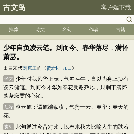
古文岛
客户端下载
推荐
诗文
名句
作者
古籍
少年自负凌云笔。到而今、春华落尽，满怀
萧瑟。
出自宋代
刘克庄
的《
贺新郎·九日
》
少年时我风华正茂，气冲斗牛，自以为身上负有
译文
凌云健笔。到而今才华如春花凋谢殆尽，只剩下满怀
萧条寂寞的心绪。
凌云笔：谓笔端纵横，气势干云。春华：春天的
注释
花。
此句通过今昔对比，以春来秋去比喻人生的跌宕
赏析