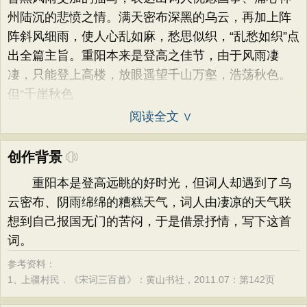
州陆沉的悲愤之情。满天密布深黑的乌云，再加上阵
阵斜风细雨，使人心乱如麻，愁思似织，“乱愁如织”点
出全篇主旨。重阳本来是登高之佳节，由于风雨凄
凄，只能登上高楼，放眼遥望千山万壑，浩荡秋色。
但“千崖秋色
阅读全文 ∨
创作背景
重阳本是登高远眺的好时光，但词人却遇到了乌
云密布、阴雨绵绵的糟糕天气，词人由凄凉的天气联
想到自己报国无门的苦闷，于是借景抒情，写下这首
词。
参考资料：
1、
上疆村民．《宋词三百首》：黄山书社，2011.07：第142页