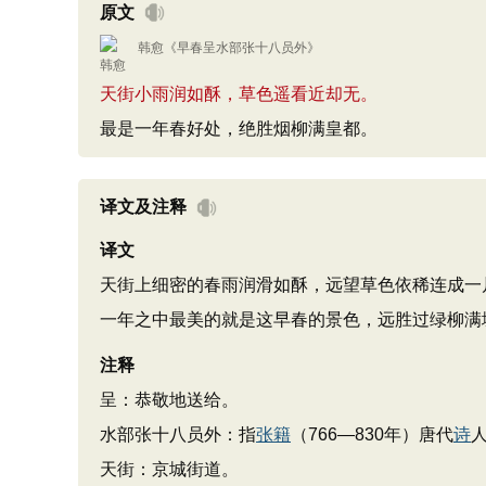
原文
韩愈
《
早春呈水部张十八员外
》
天街小雨润如酥，草色遥看近却无。
最是一年春好处，绝胜烟柳满皇都。
译文及注释
译文
天街上细密的春雨润滑如酥，远望草色依稀连成一
一年之中最美的就是这早春的景色，远胜过绿柳满
注释
呈：恭敬地送给。
水部张十八员外：指
张籍
（766—830年）唐代
诗
天街：京城街道。