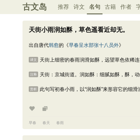
古文岛
推荐
诗文
名句
古籍
作者
天街小雨润如酥，草色遥看近却无。
出自唐代
韩愈
的《
早春呈水部张十八员外
》
天街上细密的春雨润滑如酥，远望草色依稀连
译文
天街：京城街道。润如酥：细腻如酥，酥，动
注释
此句写初春小雨，以“润如酥”来形容它的细
赏析
早春
春天
春雨