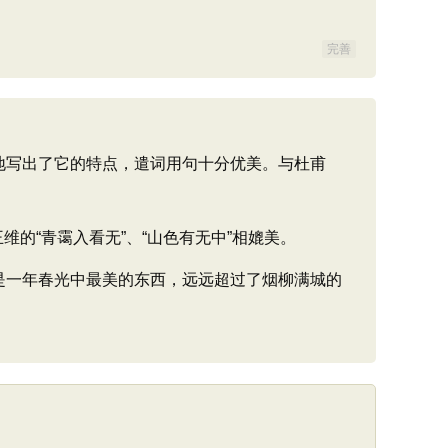
完善
地写出了它的特点，遣词用句十分优美。与杜甫
的“青霭入看无”、“山色有无中”相媲美。
是一年春光中最美的东西，远远超过了烟柳满城的