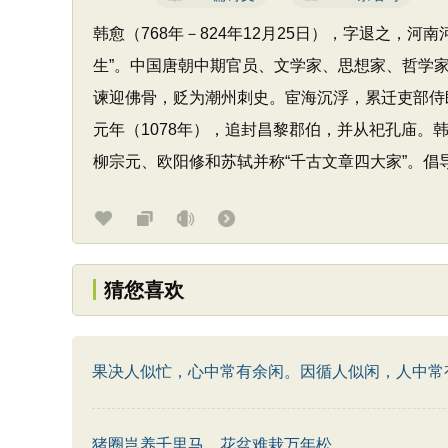
韩愈（768年－824年12月25日），字退之，河
生”。中国唐朝中期官员、文学家、思想家、哲学家
谏迎佛骨，贬为潮州刺史。宦海沉浮，累迁吏部侍郎
元年（1078年），追封昌黎郡伯，并从祀孔庙。韩
柳宗元、欧阳修和苏轼并称“千古文章四大家”。倡导
猜您喜欢
果决人似忙，心中常有余闲。因循人似闲，人中常
猪圈岂养千里马，花盆难栽万年松。