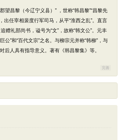
郡望昌黎（今辽宁义县）” ，世称“韩昌黎”“昌黎先
，出任宰相裴度行军司马，从平“淮西之乱”。直言
赠礼部尚书，谥号为“文”，故称“韩文公”。元丰
公”和“百代文宗”之名。与柳宗元并称“韩柳”，与
论，对后人具有指导意义。著有《韩昌黎集》等。
完善