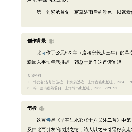
第二句紧承首句，写草沾雨后的景色。以远看似有
创作背景
此
诗
作于公元823年（唐穆宗长庆三年）的早
籍因以事忙年老推辞，韩愈于是作这首诗寄赠。
参考资料：
1、
韩愈著 汤贵仁 选注．韩愈诗选注：上海古籍出版社，1984：190
2、
等．唐诗鉴赏辞典：上海辞书出版社，1983：729-730
简析
这首
诗
是《早春呈水部张十八员外二首》中第
及由此而引发的欣悦之情，诗人以之来引逗好友走