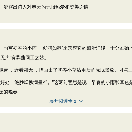
，流露出诗人对春天的无限热爱和赞美之情。
写初春的小雨，以“润如酥”来形容它的细滑润泽，十分准确
无声”有异曲同工之妙。
 ，近看却无 ，描画出了初春小草沾雨后的朦胧景象。可与王维
处，绝胜烟柳满皇都。”这两句意思是说：早春的小雨和草色
媚的晚春，
展开阅读全文