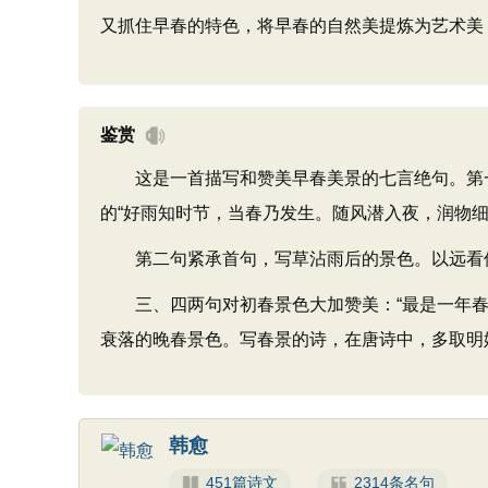
又抓住早春的特色，将早春的自然美提炼为艺术美
鉴赏
这是一首描写和赞美早春美景的七言绝句。第一句
的“好雨知时节，当春乃发生。随风潜入夜，润物细
第二句紧承首句，写草沾雨后的景色。以远看似青
三、四两句对初春景色大加赞美：“最是一年春好
衰落的晚春景色。写春景的诗，在唐诗中，多取明
韩愈
451篇诗文
2314条名句