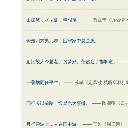
山泼黛，水挼蓝，翠相搀。
——
黄庭坚《诉衷情·
奔走四方男儿志，困守家中总是愚。
忽忆故人今总老。贪梦好。茫然忘了邯郸道。
—
一蓑烟雨任平生。
——
苏轼《定风波·莫听穿林打
问征夫以前路，恨晨光之熹微。
——
陶渊明《归去
舟行碧波上，人在画中游。
——
王维《周庄河》