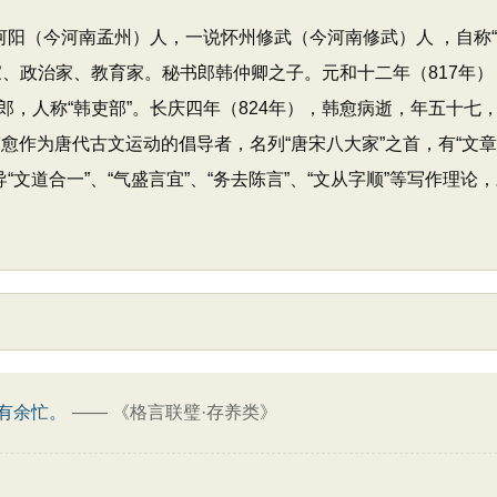
南河阳（今河南孟州）人，一说怀州修武（今河南修武）人 ，自称“
、政治家、教育家。秘书郎韩仲卿之子。元和十二年（817年）
，人称“韩吏部”。长庆四年（824年），韩愈病逝，年五十七，追
愈作为唐代古文运动的倡导者，名列“唐宋八大家”之首，有“文章巨
“文道合一”、“气盛言宜”、“务去陈言”、“文从字顺”等写作理
有余忙。
——
《格言联璧·存养类》