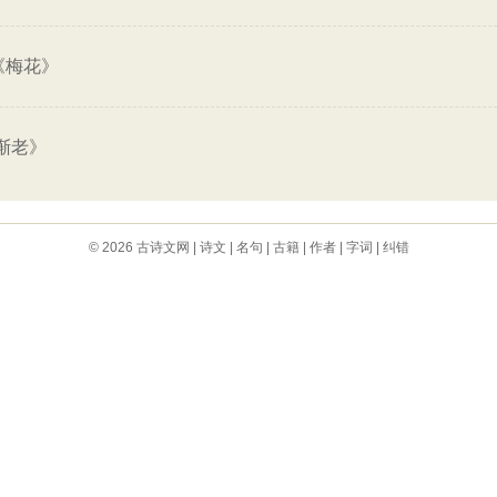
《梅花》
渐老》
© 2026
古诗文网
|
诗文
|
名句
|
古籍
|
作者
|
字词
|
纠错