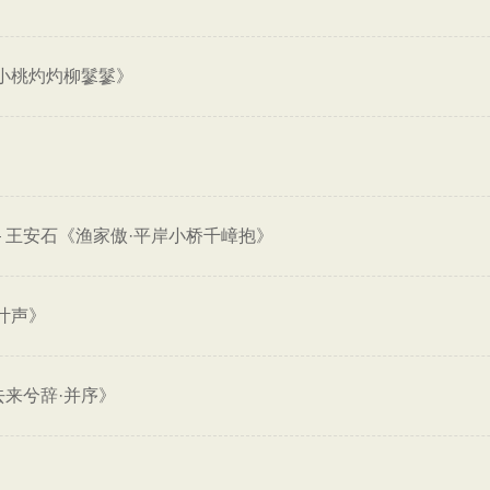
小桃灼灼柳鬖鬖》
—
王安石《渔家傲·平岸小桥千嶂抱》
叶声》
来兮辞·并序》