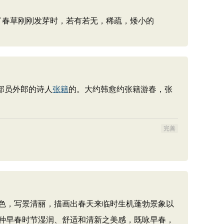
了春草刚刚发芽时，若有若无，稀疏，矮小的
部员外郎的诗人
张籍
的。大约韩愈约张籍游春，张
完善
色，写景清丽，描画出春天来临时生机蓬勃景象以
种早春时节湿润、舒适和清新之美感，既咏早春，