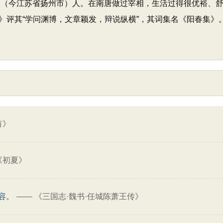
五代广陵（今江苏省扬州市）人。在南唐做过宰相，生活过得很优裕
》评其“学问渊博，文章颖发，辩说纵横”，其词集名《阳春集》
首》
《初夏》
容。
——
《三国志·魏书·任城陈萧王传》