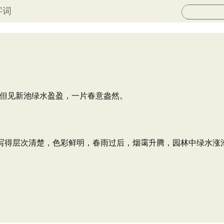
字词
但见新池绿水盈盈，一片春意盎然。
，写得层次清楚，色彩鲜明，春雨过后，烟霭升腾，园林中绿水涨