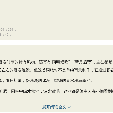
 ：129 ．
：45 ．
是暮春时节的特有风物。还写有“雨晴烟晚”。“新月眉弯”，这些
初三左右的暮春晚景。但这首词绝对不是单纯写景制作，它通过暮
说，雨后初晴，傍晚淡烟弥漫，碧绿的春水涨满新池。
腾，园林中绿水涨池，波光潋滟。这些都是闺中人在小阁看到
展开阅读全文