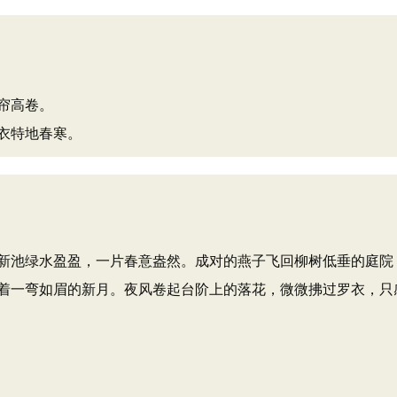
帘高卷。
衣特地春寒。
新池绿水盈盈，一片春意盎然。成对的燕子飞回柳树低垂的庭院
着一弯如眉的新月。夜风卷起台阶上的落花，微微拂过罗衣，只