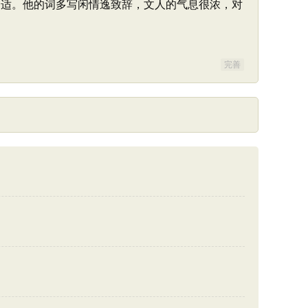
、舒适。他的词多写闲情逸致辞，文人的气息很浓，对
。
完善