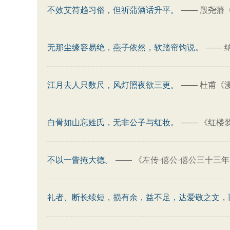
不效艾符趋习俗，但祈蒲酒话升平。
——
殷尧藩
无那尘缘容易绝，燕子依然，软踏帘钩说。
——
江月去人只数尺，风灯照夜欲三更。
——
杜甫《
白骨如山忘姓氏，无非公子与红妆。
——
《红楼
不以一眚掩大德。
——
《左传·僖公·僖公三十三
礼者、断长续短，损有余，益不足，达爱敬之文，