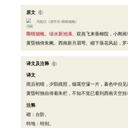
原文
冯延巳
《
清平乐·雨晴烟晚
》
雨晴烟晚。绿水新池满。
双燕飞来垂柳院，小阁画
黄昏独倚朱阑。西南新月眉弯。砌下落花风起，罗
译文及注释
译文
雨后初晴，夕阳残照，烟霭空濛一片，暮色中但见
黄昏时独自倚着朱栏，不知不觉已看到西南天空挂
注释
砌：台阶。
特地：特别。