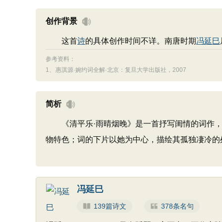
创作背景
这首
诗
的具体创作时间不详。南唐时期
冯延巳
参考资料：
1、
惠淇源·婉约词全解·北京：复旦大学出版社，2007
简析
《清平乐·雨晴烟晚》是一首抒写闺情的词作，
物特色；词的下片以她为中心，描绘其孤独凄冷的
冯延巳
139篇诗文
378条名句