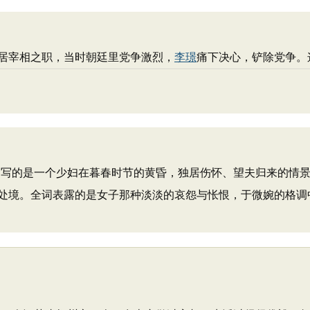
居宰相之职，当时朝廷里党争激烈，
李璟
痛下决心，铲除党争。
写的是一个少妇在暮春时节的黄昏，独居伤怀、望夫归来的情景
处境。全词表露的是女子那种淡淡的哀怨与怅恨，于微婉的格调