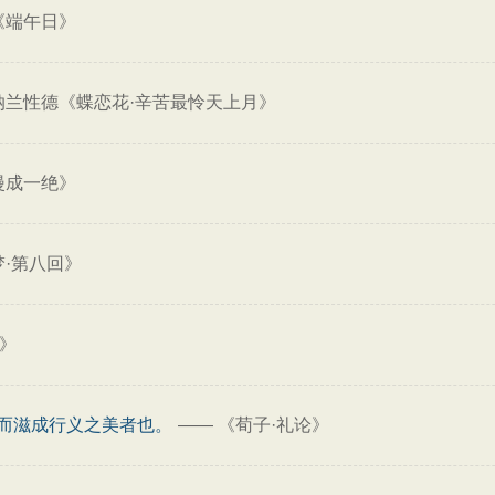
《端午日》
纳兰性德《蝶恋花·辛苦最怜天上月》
漫成一绝》
梦·第八回》
年》
而滋成行义之美者也。
——
《荀子·礼论》