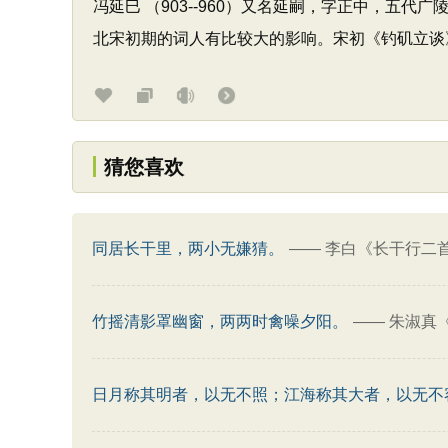
冯延巳 （903--960）又名延嗣，字正中，
北宋初期的词人有比较大的影响。宋初《钓矶立谈
猜您喜欢
同居长干里，两小无嫌猜。
——
李白《长干行二
竹摇清影罩幽窗，两两时禽噪夕阳。
——
朱淑真
日月称其明者，以无不照；江海称其大者，以无不