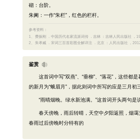
砌：台阶。
朱阑：一作“朱栏”，红色的栏杆。
参考资料：
1、
费振刚 ．中国历代名家流派词传 ．吉林 ：吉林人民出版社 ，1999
2、
朱孝臧 ．宋词三百首彩图全解详注 ．北京 ：人民出版社 ，2012 
鉴赏
这首词中写“双燕”、“垂柳”、“落花”，这些都
的新月为“蛾眉月”，据此则词中所写的应是三月
“雨晴烟晚。绿水新池满。”这首词开头两句是
春天傍晚，雨后转晴，天空中夕阳返照，烟霭升
春雨过后傍晚时分特有的