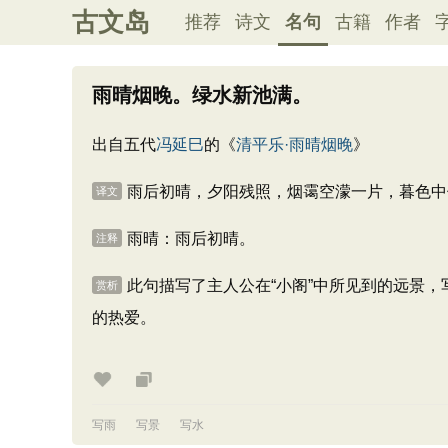
古文岛
推荐
诗文
名句
古籍
作者
雨晴烟晚。绿水新池满。
出自五代
冯延巳
的《
清平乐·雨晴烟晚
》
雨后初晴，夕阳残照，烟霭空濛一片，暮色中
译文
雨晴：雨后初晴。
注释
此句描写了主人公在“小阁”中所见到的远景
赏析
的热爱。
写雨
写景
写水