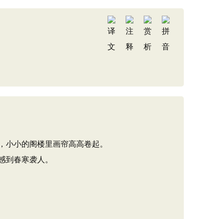
，小小的阁楼里画帘高高卷起。
感到春寒袭人。