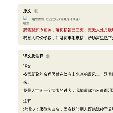
原文
纳兰性德
《
浣溪沙·残雪凝辉冷画屏
》
残雪凝辉冷画屏，落梅横笛已三更，更无人处月胧
我是人间惆怅客，知君何事泪纵横，断肠声里忆平
译文及注释
译文
残雪凝聚的余晖照射在绘有山水画的屏风上，透着
来。
我是人世间一个惆怅的过客，我知道你为何事而泪
注释
浣溪沙：唐教坊曲名，因春秋时期人西施浣纱于若耶