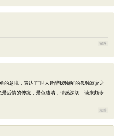
完善
且单的意境，表达了“世人皆醉我独醒”的孤独寂寥之
先景后情的传统，景色凄清，情感深切，读来颇令
完善