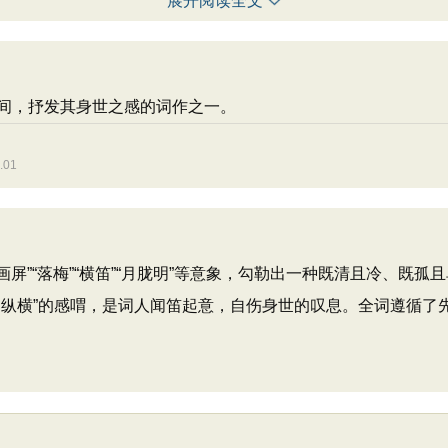
展开阅读全文
，抒发其身世之感的词作之一。
01
”“落梅”“横笛”“月胧明”等意象，勾勒出一种既清且冷、既孤
泪纵横”的感喟，是词人闻笛起意，自伤身世的叹息。全词遵循了