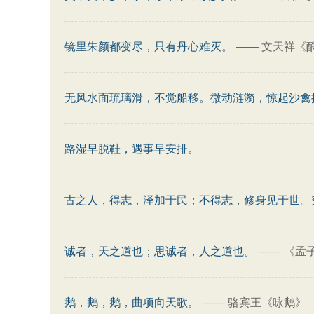
镜里朱颜都变尽，只有丹心难灭。
——
文天祥《
无风水面琉璃滑，不觉船移。微动涟漪，惊起沙禽
路湿早脱鞋，遇事早安排。
古之人，得志，泽加于民；不得志，修身见于世。
诚者，天之道也；思诚者，人之道也。
——
《孟
鹅，鹅，鹅，曲项向天歌。
——
骆宾王《咏鹅》