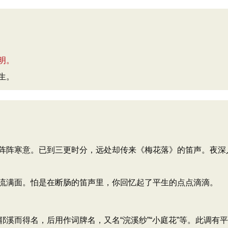
明。
生。
阵阵寒意。已到三更时分，远处却传来《梅花落》的笛声。夜深
流满面。怕是在断肠的笛声里，你回忆起了平生的点点滴滴。
溪而得名，后用作词牌名，又名“浣溪纱”“小庭花”等。此调有