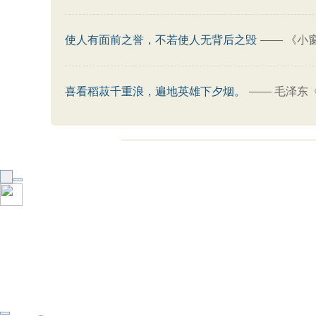
使人有面前之誉，不若使人无背后之毁
——
《小
喜看稻菽千重浪，遍地英雄下夕烟。
——
毛泽东