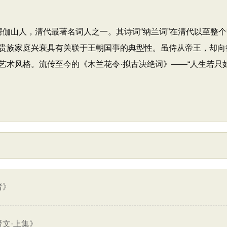
，号楞伽山人，清代最著名词人之一。其诗词“纳兰词”在清代以至
贵族家庭兴衰具有关联于王朝国事的典型性。虽侍从帝王，却向
艺术风格。流传至今的《木兰花令·拟古决绝词》——“人生若只
者》
贤文·上集》