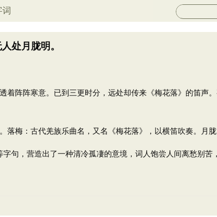
字词
无人处月胧明。
透着阵阵寒意。已到三更时分，远处却传来《梅花落》的笛声。
。落梅：古代羌族乐曲名，又名《梅花落》，以横笛吹奏。月胧
月胧明”等字句，营造出了一种清冷孤凄的意境，词人饱尝人间离愁别