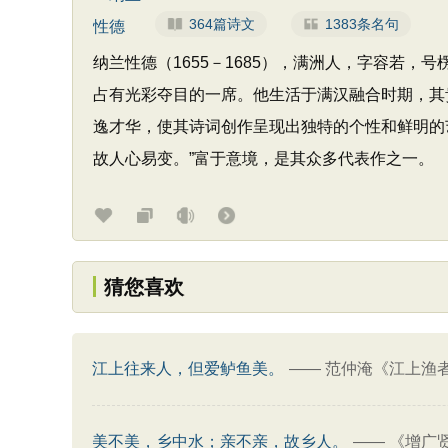
364篇诗文
1383条名句
纳兰性德（1655－1685），满洲人，字容若
占有光彩夺目的一席。他生活于满汉融合时期，其
逸才华，使其诗词创作呈现出独特的个性和鲜明的
故人心易变。”富于意境，是其众多代表作之一。
猜您喜欢
江上往来人，但爱鲈鱼美。
——
范仲淹《江上渔
美不美，乡中水；亲不亲，故乡人。
——
《增广