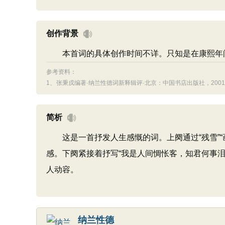
创作背景
本首词的具体创作时间不详。只知是在康熙年间
参考资料：
1、
张秉戍编著·纳兰性德词新释辑评·北京：中国书店出版社，2001.
简析
这是一首抒发人生感慨的词。上阕通过“残雪”“画屏
感。下阕紧接着抒写“我是人间惆怅客，知君何事
人动容。
纳兰性德