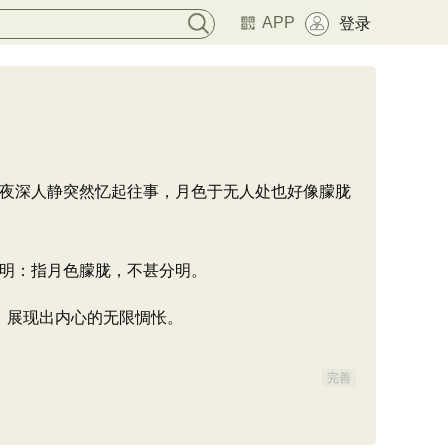
APP
登录
夜深人静突然忆起往事，月色于无人处也好像朦胧
明：指月色朦胧，不甚分明。
苦，展现出内心的无限惆怅。
完善