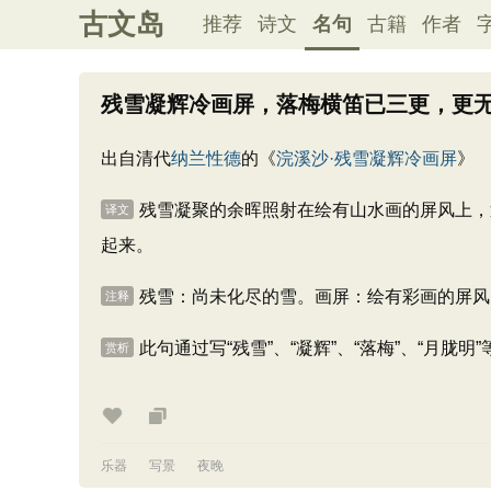
古文岛
推荐
诗文
名句
古籍
作者
残雪凝辉冷画屏，落梅横笛已三更，更
出自清代
纳兰性德
的《
浣溪沙·残雪凝辉冷画屏
》
残雪凝聚的余晖照射在绘有山水画的屏风上，
译文
起来。
残雪：尚未化尽的雪。画屏：绘有彩画的屏风
注释
此句通过写“残雪”、“凝辉”、“落梅”、“
赏析
乐器
写景
夜晚