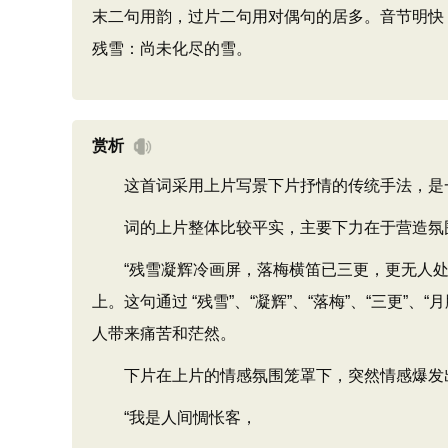
末二句用韵，过片二句用对偶句的居多。音节明快
残雪：尚未化尽的雪。
赏析
这首词采用上片写景下片抒情的传统手法，是一
词的上片整体比较平实，主要下力在于营造氛
“残雪凝辉冷画屏，落梅横笛已三更，更无人处月
上。这句通过 “残雪”、“凝辉”、“落梅”、“三更
人带来痛苦和茫然。
下片在上片的情感氛围笼罩下，突然情感爆发
“我是人间惆怅客，