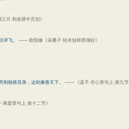
酹江月·和友驿中言别》
掠岸飞。
——
欧阳修《采桑子·轻舟短棹西湖好》
穷则独善其身，达则兼善天下。
——
《孟子·尽心章句上·第九
子·离娄章句上·第十二节》