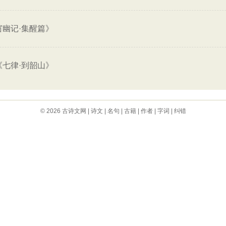
窗幽记·集醒篇》
《七律·到韶山》
© 2026
古诗文网
|
诗文
|
名句
|
古籍
|
作者
|
字词
|
纠错