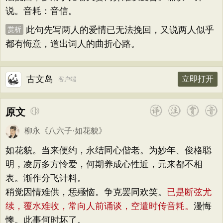
说。音耗：音信。
此句先写两人的爱情已无法挽回，又说两人似乎
赏析
都有悔意，道出词人的曲折心路。
古文岛
立即打开
客户端
原文
柳永
《
八六子·如花貌
》
如花貌。当来便约，永结同心偕老。为妙年、俊格聪
明，凌厉多方怜爱，何期养成心性近，元来都不相
表。渐作分飞计料。
稍觉因情难供，恁殛恼。争克罢同欢笑。
已是断弦尤
续，覆水难收，常向人前诵谈，空遣时传音耗。
漫悔
懊。此事何时坏了。