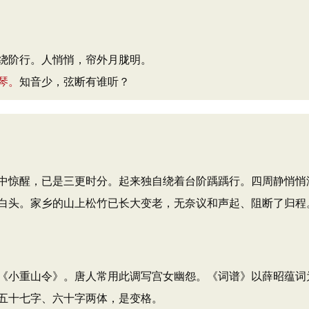
绕阶行。人悄悄，帘外月胧明。
琴。
知音少，弦断有谁听？
中惊醒，已是三更时分。起来独自绕着台阶踽踽行。四周静悄悄
白头。家乡的山上松竹已长大变老，无奈议和声起、阻断了归程
《小重山令》。唐人常用此调写宫女幽怨。《词谱》以薛昭蕴词
五十七字、六十字两体，是变格。