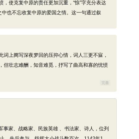
，使克复中原的责任更加沉重，“惊”字充分表达
之中也不忘收复中原的爱国之情。这一句通过叙
此词上阕写深夜梦回的压抑心情，词人三更不寐，
，但壮志难酬，知音难觅，抒写了曲高和寡的忧愤
完善
将、军事家、战略家、民族英雄 、书法家、诗人，位列
止，先后参与、指挥大小战斗数百次。1142年1