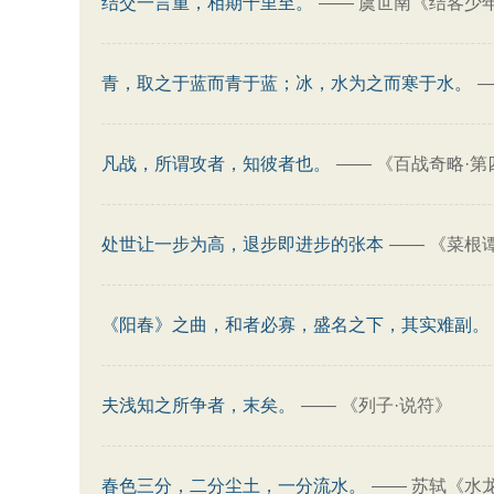
结交一言重，相期千里至。
——
虞世南《结客少
青，取之于蓝而青于蓝；冰，水为之而寒于水。
凡战，所谓攻者，知彼者也。
——
《百战奇略·第
处世让一步为高，退步即进步的张本
——
《菜根谭
《阳春》之曲，和者必寡，盛名之下，其实难副。
夫浅知之所争者，末矣。
——
《列子·说符》
春色三分，二分尘土，一分流水。
——
苏轼《水