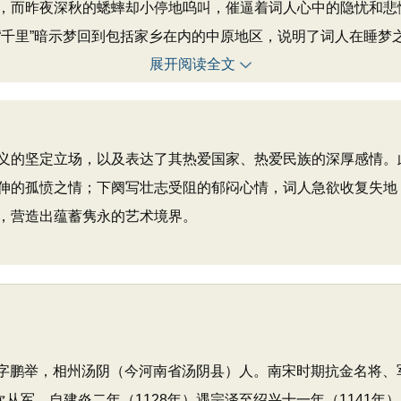
，而昨夜深秋的蟋蟀却小停地呜叫，催逼着词人心中的隐忧和悲愤
“千里”暗示梦回到包括家乡在内的中原地区，说明了词人在睡梦
展开阅读全文
的坚定立场，以及表达了其热爱国家、热爱民族的深厚感情。
伸的孤愤之情；下阕写壮志受阻的郁闷心情，词人急欲收复失地
，营造出蕴蓄隽永的艺术境界。
），男，字鹏举，相州汤阴（今河南省汤阴县）人。南宋时期抗金名
从军。自建炎二年（1128年）遇宗泽至绍兴十一年（1141年）