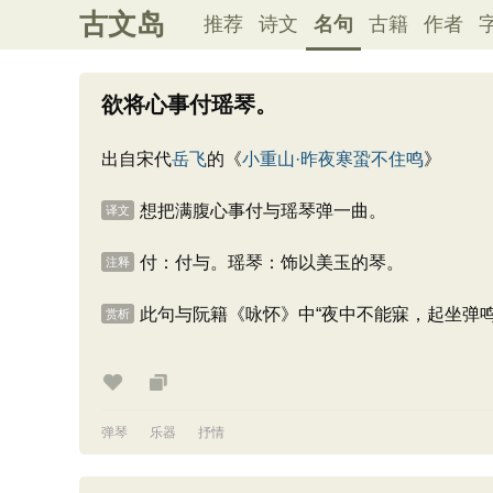
古文岛
推荐
诗文
名句
古籍
作者
欲将心事付瑶琴。
出自宋代
岳飞
的《
小重山·昨夜寒蛩不住鸣
》
想把满腹心事付与瑶琴弹一曲。
译文
付：付与。瑶琴：饰以美玉的琴。
注释
此句与阮籍《咏怀》中“夜中不能寐，起坐弹
赏析
弹琴
乐器
抒情