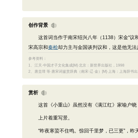
创作背景
这首词当作于南宋绍兴八年（1138）宋金“议
宋高宗和
秦桧
却力主与金国谈判议和，这是他无法
参考资料：
1、
江天·中国才子文化集成[M]·北京：新世界出版社，1998
2、
唐圭璋 等·唐宋词鉴赏辞典（南宋·辽·金）[M]·上海：上海辞书出
赏析
这首《小重山》虽然没有《满江红》家喻户晓，
上片着重写景。
“昨夜寒蛩不住鸣。惊回千里梦，已三更”，昨天