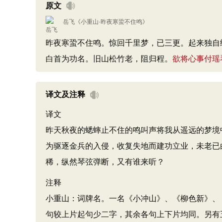
原文
岳飞
《
小重山·昨夜寒蛩不住鸣
》
昨夜寒蛩不住鸣。惊回千里梦，已三更。起来独自
白首为功名。旧山松竹老，阻归程。
欲将心事付瑶
译文及注释
译文
昨天秋夜的蟋蟀止不住的鸣叫声将我从遥远的梦境
为驱逐金兵的入侵，收复失地而建功立业，未老已
稀，纵然琴弦弹断，又有谁来听？
注释
小重山：词牌名。一名《小冲山》、《柳色新》、
句较上片起句少二字，其余各句上下片均同。另有