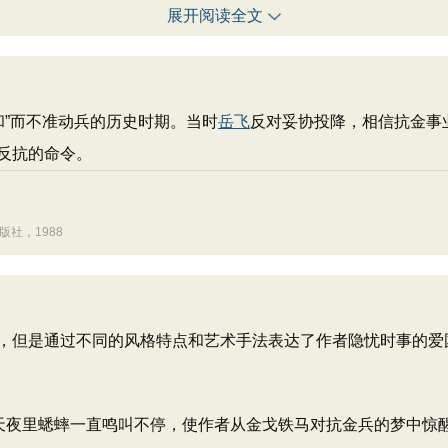
展开阅读全文
和”而不准动兵的历史时期。当时
岳飞
反对妥协投降，相信抗金事
反抗的命令。
版社，1988
但是通过不同的风格特点和艺术手法表达了作者隐忧时事的爱
夜里蟋蟀一直鸣叫不停，使作者从金戈铁马对抗金兵的梦中惊醒