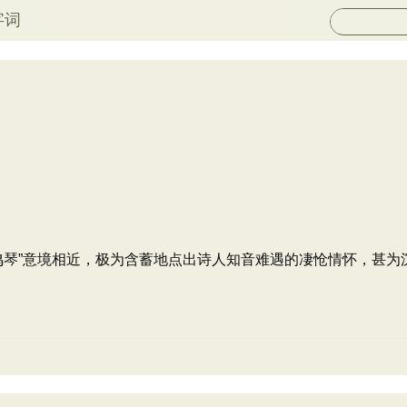
字词
鸣琴”意境相近，极为含蓄地点出诗人知音难遇的凄怆情怀，甚为