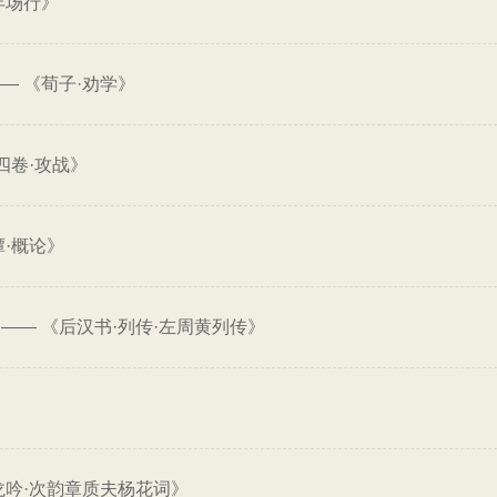
年场行》
——
《荀子·劝学》
四卷·攻战》
·概论》
——
《后汉书·列传·左周黄列传》
龙吟·次韵章质夫杨花词》