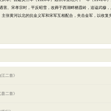
遇害。宋孝宗时，平反昭雪，改葬于西湖畔栖霞岭，追谥武穆，
谋，主张黄河以北的抗金义军和宋军互相配合，夹击金军，以收复
曲江二首》
忆昔二首》