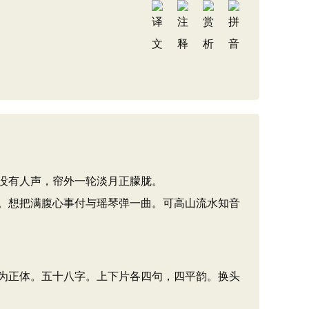
没有人声，帘外一轮淡月正朦胧。
。想把满腹心事付与瑶琴弹一曲。可高山流水知音
为正体。五十八字。上下片各四句，四平韵。换头