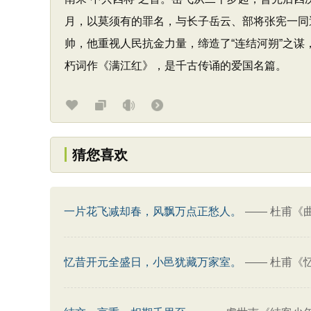
月，以莫须有的罪名，与长子岳云、部将张宪一同
帅，他重视人民抗金力量，缔造了“连结河朔”之
朽词作《满江红》，是千古传诵的爱国名篇。
猜您喜欢
一片花飞减却春，风飘万点正愁人。
——
杜甫《
忆昔开元全盛日，小邑犹藏万家室。
——
杜甫《