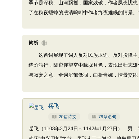
季节是深秋。山河飘摇，国家残破，作者夙夜忧患
了在秋夜蟋蟀的凄清呜叫中作者终夜难眠的情景。
简析
这首词展现了词人反对民族压迫、反对投降主义
绕阶独行，隔帘仰望空中朦胧月色，表现出壮志难
与寂寥之意。全词沉郁低徊，曲折含婉，情景交织
岳飞
20篇诗文
79条名句
岳飞（1103年3月24日～1142年1月27日
南宋“中兴四将”之首。岳飞从二十岁起，曾先后四次