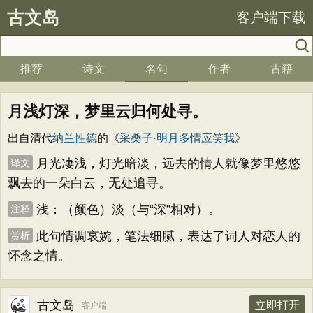
古文岛
客户端下载
推荐
诗文
名句
作者
古籍
月浅灯深，梦里云归何处寻。
出自清代
纳兰性德
的《
采桑子·明月多情应笑我
》
月光凄浅，灯光暗淡，远去的情人就像梦里悠悠
译文
飘去的一朵白云，无处追寻。
浅：（颜色）淡（与“深”相对）。
注释
此句情调哀婉，笔法细腻，表达了词人对恋人的
赏析
怀念之情。
古文岛
立即打开
客户端