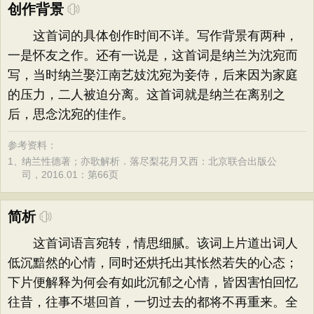
创作背景
这首词的具体创作时间不详。写作背景有两种，
一是怀友之作。还有一说是，这首词是纳兰为沈宛而
写，当时纳兰娶江南艺妓沈宛为妾侍，后来因为家庭
的压力，二人被迫分离。这首词就是纳兰在离别之
后，思念沈宛的佳作。
参考资料：
1、
纳兰性德著；亦歌解析．落尽梨花月又西：北京联合出版公
司，2016.01：第66页
简析
这首词语言宛转，情思细腻。该词上片道出词人
低沉黯然的心情，同时还烘托出其怅然若失的心态；
下片便解释为何会有如此沉郁之心情，皆因害怕回忆
往昔，往事不堪回首，一切过去的都将不再重来。全