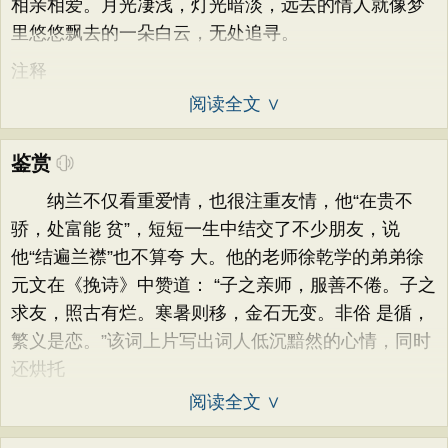
相亲相爱。月光凄浅，灯光暗淡，远去的情人就像梦
里悠悠飘去的一朵白云，无处追寻。
注释
阅读全文 ∨
鉴赏
纳兰不仅看重爱情，也很注重友情，他“在贵不
骄，处富能 贫”，短短一生中结交了不少朋友，说
他“结遍兰襟”也不算夸 大。他的老师徐乾学的弟弟徐
元文在《挽诗》中赞道： “子之亲师，服善不倦。子之
求友，照古有烂。寒暑则移，金石无变。非俗 是循，
繁义是恋。”该词上片写出词人低沉黯然的心情，同时
还烘托
阅读全文 ∨