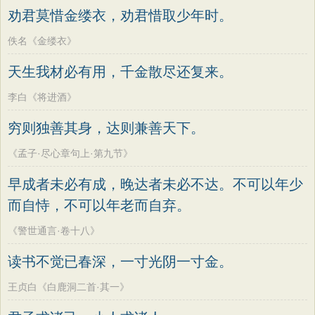
劝君莫惜金缕衣，劝君惜取少年时。
佚名《金缕衣》
天生我材必有用，千金散尽还复来。
李白《将进酒》
穷则独善其身，达则兼善天下。
《孟子·尽心章句上·第九节》
早成者未必有成，晚达者未必不达。不可以年少
而自恃，不可以年老而自弃。
《警世通言·卷十八》
读书不觉已春深，一寸光阴一寸金。
王贞白《白鹿洞二首·其一》