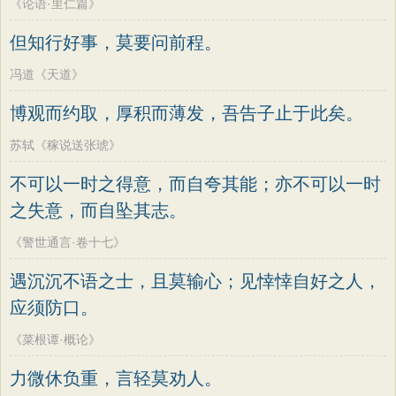
《论语·里仁篇》
但知行好事，莫要问前程。
冯道《天道》
博观而约取，厚积而薄发，吾告子止于此矣。
苏轼《稼说送张琥》
不可以一时之得意，而自夸其能；亦不可以一时
之失意，而自坠其志。
《警世通言·卷十七》
遇沉沉不语之士，且莫输心；见悻悻自好之人，
应须防口。
《菜根谭·概论》
力微休负重，言轻莫劝人。