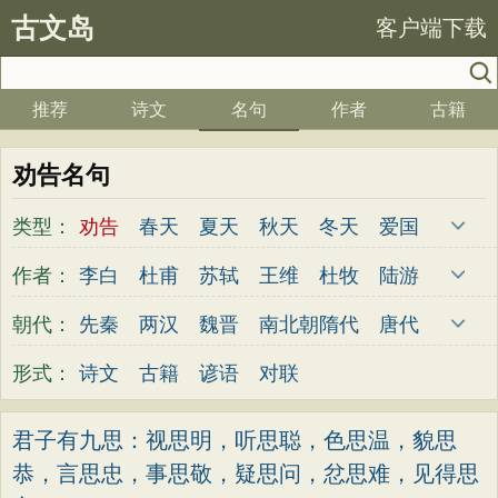
古文岛
客户端下载
推荐
诗文
名句
作者
古籍
劝告名句
类型：
劝告
春天
夏天
秋天
冬天
爱国
写雪
思念
爱情
思乡
离别
月亮
作者：
李白
杜甫
苏轼
王维
杜牧
陆游
梅花
励志
荷花
写雨
友情
感恩
李煜
元稹
韩愈
岑参
齐己
贾岛
朝代：
先秦
两汉
魏晋
南北朝
隋代
唐代
写风
西湖
读书
菊花
长江
黄河
柳永
曹操
李贺
曹植
张籍
孟郊
五代
宋代
金朝
元代
明代
清代
形式：
诗文
古籍
谚语
对联
竹子
哲理
泰山
边塞
柳树
写鸟
皎然
许浑
罗隐
贯休
韦庄
屈原
桃花
老师
母亲
伤感
田园
写云
王勃
张祜
王建
晏殊
岳飞
姚合
君子有九思：视思明，听思聪，色思温，貌思
庐山
山水
星星
荀子
孟子
论语
恭，言思忠，事思敬，疑思问，忿思难，见得思
卢纶
秦观
钱起
朱熹
韩偓
高适