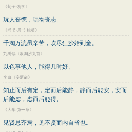
《荀子·劝学》
玩人丧德，玩物丧志。
《尚书·周书·旅獒》
千淘万漉虽辛苦，吹尽狂沙始到金。
刘禹锡《浪淘沙九首》
以色事他人，能得几时好。
李白《妾薄命》
知止而后有定，定而后能静，静而后能安，安而
后能虑，虑而后能得。
《大学·第一章》
见贤思齐焉，见不贤而内自省也。