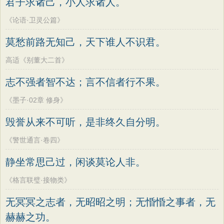
君子求诸己，小人求诸人。
《论语·卫灵公篇》
莫愁前路无知己，天下谁人不识君。
高适《别董大二首》
志不强者智不达；言不信者行不果。
《墨子·02章 修身》
毁誉从来不可听，是非终久自分明。
《警世通言·卷四》
静坐常思己过，闲谈莫论人非。
《格言联璧·接物类》
无冥冥之志者，无昭昭之明；无惛惛之事者，无
赫赫之功。