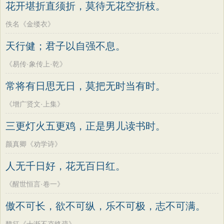
花开堪折直须折，莫待无花空折枝。
佚名《金缕衣》
天行健；君子以自强不息。
《易传·象传上·乾》
常将有日思无日，莫把无时当有时。
《增广贤文·上集》
三更灯火五更鸡，正是男儿读书时。
颜真卿《劝学诗》
人无千日好，花无百日红。
《醒世恒言·卷一》
傲不可长，欲不可纵，乐不可极，志不可满。