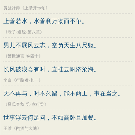
黄蘖禅师《上堂开示颂》
上善若水，水善利万物而不争。
《老子·道经·第八章》
男儿不展风云志，空负天生八尺躯。
《警世通言·卷四十》
长风破浪会有时，直挂云帆济沧海。
李白《行路难·其一》
天不再与，时不久留，能不两工，事在当之。
《吕氏春秋·览·孝行览》
世事浮云何足问，不如高卧且加餐。
王维《酌酒与裴迪》