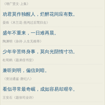
《增广贤文·上集》
劝君莫作独醒人，烂醉花间应有数。
晏殊《木兰花·燕鸿过后莺归去》
盛年不重来，一日难再晨。
陶渊明《杂诗·人生无根蒂》
少年辛苦终身事，莫向光阴惰寸功。
杜荀鹤《题弟侄书堂》
兼听则明，偏信则暗。
《资治通鉴·唐纪八》
看似寻常最奇崛，成如容易却艰辛。
王安石《题张司业诗》