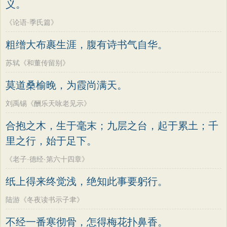
义。
墨子
老子
史记
中庸
礼记
尚书
方干
李峤
赵嘏
贺铸
郑谷
郑燮
晋书
左传
论衡
管子
说苑
列子
《论语·季氏篇》
张说
张炎
白居易
辛弃疾
李清照
国语
节日
春节
元宵节
寒食节
粗缯大布裹生涯，腹有诗书气自华。
刘禹锡
李商隐
陶渊明
孟浩然
清明节
端午节
七夕节
中秋节
柳宗元
王安石
欧阳修
韦应物
苏轼《和董传留别》
重阳节
韩非子
罗织经
菜根谭
温庭筠
刘长卿
王昌龄
杨万里
莫道桑榆晚，为霞尚满天。
红楼梦
弟子规
战国策
后汉书
诸葛亮
范仲淹
陆龟蒙
晏几道
刘禹锡《酬乐天咏老见示》
淮南子
商君书
水浒传
西游记
周邦彦
杜荀鹤
吴文英
马致远
合抱之木，生于毫末；九层之台，起于累土；千
格言联璧
围炉夜话
增广贤文
皮日休
左丘明
张九龄
权德舆
里之行，始于足下。
吕氏春秋
文心雕龙
醒世恒言
黄庭坚
司马迁
皇甫冉
卓文君
《老子·德经·第六十四章》
警世通言
幼学琼林
小窗幽记
文天祥
刘辰翁
陈子昂
纸上得来终觉浅，绝知此事要躬行。
三国演义
贞观政要
纳兰性德
陆游《冬夜读书示子聿》
不经一番寒彻骨，怎得梅花扑鼻香。