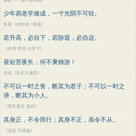
魏征《十渐不克终疏》
少年易老学难成，一寸光阴不可轻。
朱熹《劝学诗 / 偶成》
若升高，必自下，若陟遐，必自迩。
《尚书·商书·太甲下》
昼短苦夜长，何不秉烛游！
佚名《生年不满百》
不可以一时之誉，断其为君子；不可以一时之
谤，断其为小人。
《警世通言·卷四》
其身正，不令而行；其身不正，虽令不从。
《论语·子路篇》