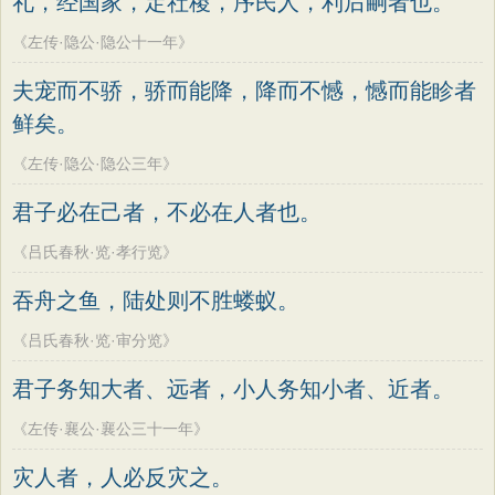
礼，经国家，定社稷，序民人，利后嗣者也。
《左传·隐公·隐公十一年》
夫宠而不骄，骄而能降，降而不憾，憾而能眕者
鲜矣。
《左传·隐公·隐公三年》
君子必在己者，不必在人者也。
《吕氏春秋·览·孝行览》
吞舟之鱼，陆处则不胜蝼蚁。
《吕氏春秋·览·审分览》
君子务知大者、远者，小人务知小者、近者。
《左传·襄公·襄公三十一年》
灾人者，人必反灾之。