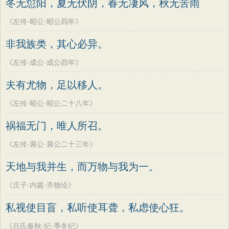
冬无愆阳，夏无伏阴，春无凄风，秋无苦雨
《左传·昭公·昭公四年》
非我族类，其心必异。
《左传·成公·成公四年》
夫有尤物，足以移人。
《左传·昭公·昭公二十八年》
祸福无门，唯人所召。
《左传·襄公·襄公二十三年》
天地与我并生，而万物与我为一。
《庄子·内篇·齐物论》
私视使目盲，私听使耳聋，私虑使心狂。
《吕氏春秋·纪·季冬纪》