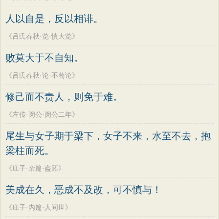
人以自是，反以相诽。
《吕氏春秋·览·慎大览》
败莫大于不自知。
《吕氏春秋·论·不苟论》
修己而不责人，则免于难。
《左传·闵公·闵公二年》
尾生与女子期于梁下，女子不来，水至不去，抱
梁柱而死。
《庄子·杂篇·盗跖》
美成在久，恶成不及改，可不慎与！
《庄子·内篇·人间世》