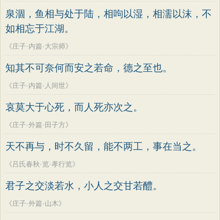
墨子
老子
史记
中庸
礼记
尚书
方干
李峤
赵嘏
贺铸
郑谷
郑燮
泉涸，鱼相与处于陆，相呴以湿，相濡以沫，不
晋书
左传
论衡
管子
说苑
列子
张说
张炎
白居易
辛弃疾
李清照
如相忘于江湖。
国语
节日
春节
元宵节
寒食节
刘禹锡
李商隐
陶渊明
孟浩然
《庄子·内篇·大宗师》
清明节
端午节
七夕节
中秋节
柳宗元
王安石
欧阳修
韦应物
知其不可奈何而安之若命，德之至也。
重阳节
韩非子
罗织经
菜根谭
温庭筠
刘长卿
王昌龄
杨万里
《庄子·内篇·人间世》
红楼梦
弟子规
战国策
后汉书
诸葛亮
范仲淹
陆龟蒙
晏几道
哀莫大于心死，而人死亦次之。
淮南子
商君书
水浒传
西游记
周邦彦
杜荀鹤
吴文英
马致远
《庄子·外篇·田子方》
格言联璧
围炉夜话
增广贤文
皮日休
左丘明
张九龄
权德舆
吕氏春秋
文心雕龙
醒世恒言
天不再与，时不久留，能不两工，事在当之。
黄庭坚
司马迁
皇甫冉
卓文君
警世通言
幼学琼林
小窗幽记
《吕氏春秋·览·孝行览》
文天祥
刘辰翁
陈子昂
三国演义
贞观政要
纳兰性德
君子之交淡若水，小人之交甘若醴。
《庄子·外篇·山木》