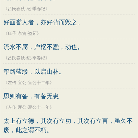
《吕氏春秋·纪·季春纪》
好面誉人者，亦好背而毁之。
《庄子·杂篇·盗跖》
流水不腐，户枢不蠹，动也。
《吕氏春秋·纪·季春纪》
筚路蓝缕，以启山林。
《左传·宣公·宣公十二年》
思则有备，有备无患
《左传·襄公·襄公十一年》
太上有立德，其次有立功，其次有立言，虽久不
废，此之谓不朽。