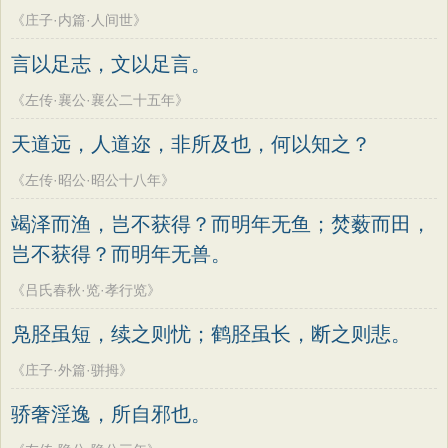
《庄子·内篇·人间世》
言以足志，文以足言。
《左传·襄公·襄公二十五年》
天道远，人道迩，非所及也，何以知之？
《左传·昭公·昭公十八年》
竭泽而渔，岂不获得？而明年无鱼；焚薮而田，
岂不获得？而明年无兽。
《吕氏春秋·览·孝行览》
凫胫虽短，续之则忧；鹤胫虽长，断之则悲。
《庄子·外篇·骈拇》
骄奢淫逸，所自邪也。