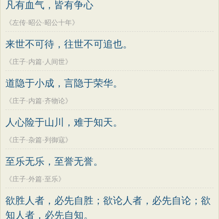
凡有血气，皆有争心
《左传·昭公·昭公十年》
来世不可待，往世不可追也。
《庄子·内篇·人间世》
道隐于小成，言隐于荣华。
《庄子·内篇·齐物论》
人心险于山川，难于知天。
《庄子·杂篇·列御寇》
至乐无乐，至誉无誉。
《庄子·外篇·至乐》
欲胜人者，必先自胜；欲论人者，必先自论；欲
知人者，必先自知。