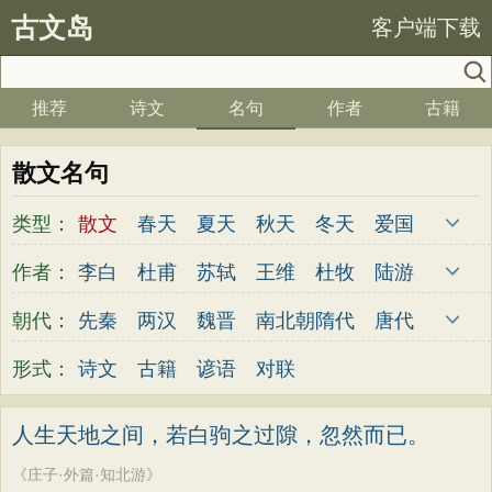
古文岛
客户端下载
推荐
诗文
名句
作者
古籍
散文名句
类型：
散文
春天
夏天
秋天
冬天
爱国
写雪
思念
爱情
思乡
离别
月亮
作者：
李白
杜甫
苏轼
王维
杜牧
陆游
梅花
励志
荷花
写雨
友情
感恩
李煜
元稹
韩愈
岑参
齐己
贾岛
朝代：
先秦
两汉
魏晋
南北朝
隋代
唐代
写风
西湖
读书
菊花
长江
黄河
柳永
曹操
李贺
曹植
张籍
孟郊
五代
宋代
金朝
元代
明代
清代
形式：
诗文
古籍
谚语
对联
竹子
哲理
泰山
边塞
柳树
写鸟
皎然
许浑
罗隐
贯休
韦庄
屈原
桃花
老师
母亲
伤感
田园
写云
王勃
张祜
王建
晏殊
岳飞
姚合
人生天地之间，若白驹之过隙，忽然而已。
庐山
山水
星星
荀子
孟子
论语
卢纶
秦观
钱起
朱熹
韩偓
高适
《庄子·外篇·知北游》