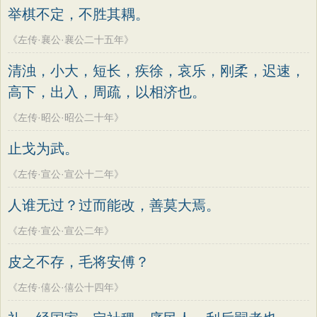
举棋不定，不胜其耦。
《左传·襄公·襄公二十五年》
清浊，小大，短长，疾徐，哀乐，刚柔，迟速，
高下，出入，周疏，以相济也。
《左传·昭公·昭公二十年》
止戈为武。
《左传·宣公·宣公十二年》
人谁无过？过而能改，善莫大焉。
《左传·宣公·宣公二年》
皮之不存，毛将安傅？
《左传·僖公·僖公十四年》