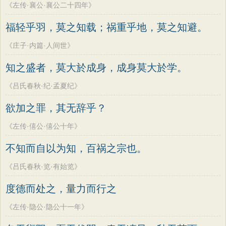
《左传·襄公·襄公二十四年》
福轻乎羽，莫之知载；祸重乎地，莫之知避。
《庄子·内篇·人间世》
知之盛者，莫大於成身，成身莫大於学。
《吕氏春秋·纪·孟夏纪》
欲加之罪，其无辞乎？
《左传·僖公·僖公十年》
不知而自以为知，百祸之宗也。
《吕氏春秋·览·有始览》
度德而处之，量力而行之
《左传·隐公·隐公十一年》