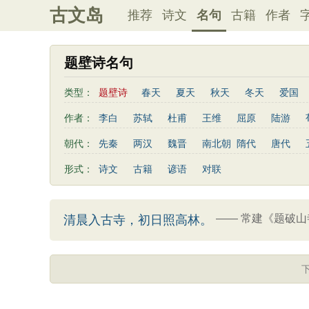
古文岛
推荐
诗文
名句
古籍
作者
题壁诗名句
类型：
题壁诗
春天
夏天
秋天
冬天
爱国
写雨
友情
感恩
写风
西湖
读书
作者：
李白
苏轼
杜甫
王维
屈原
陆游
桃花
老师
母亲
伤感
田园
写云
曹植
高适
王勃
岳飞
朱熹
岑参
朝代：
先秦
两汉
魏晋
南北朝
隋代
唐代
易传
左传
荀子
礼记
尚书
汉书
鲍照
张岱
李益
苏洵
贾岛
于谦
形式：
诗文
古籍
谚语
对联
清明节
端午节
七夕节
中秋节
重阳节
陶渊明
孟浩然
刘禹锡
诸葛亮
欧阳修
三字经
后汉书
商君书
增广贤文
资治
谢灵运
文天祥
柳宗元
曾国藩
韦应物
三国演义
吕氏春秋
幼学琼林
警世通言
——
常建《题破山
清晨入古寺，初日照高林。
卢照邻
陈子昂
周邦彦
张九龄
骆宾王
司马相如