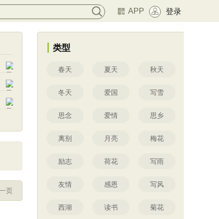
APP
登录
类型
春天
夏天
秋天
冬天
爱国
写雪
思念
爱情
思乡
离别
月亮
梅花
励志
荷花
写雨
友情
感恩
写风
一页
西湖
读书
菊花