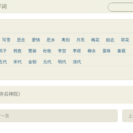
字词
写雪
思念
爱情
思乡
离别
月亮
梅花
励志
荷花
菊花
长江
黄河
竹子
哲理
泰山
边塞
柳树
写鸟
荀子
韩愈
曹操
杜牧
李贺
李煜
柳永
晏殊
秦观
庐山
山水
星星
老子
史记
论语
庄子
孟子
中庸
姜夔
孟郊
韦庄
元稹
曾巩
苏辙
唐寅
张先
曹丕
五代
宋代
金朝
元代
明代
清代
墨子
列子
管子
晋书
节日
春节
元宵节
寒食节
杨慎
宋玉
阮籍
张籍
辛弃疾
李清照
白居易
李商隐
菜根谭
红楼梦
鬼谷子
三国志
韩非子
战国策
淮南子
王安石
范仲淹
杨万里
黄庭坚
王昌龄
龚自珍
温庭筠
通鉴
孙子兵法
小窗幽记
围炉夜话
格言联璧
文心雕龙
刘长卿
司马光
晏几道
司马迁
元好问
曹雪芹
范成大
寺后禅院》
王守仁
关汉卿
马致远
朱敦儒
顾炎武
纳兰性德
下一页
上