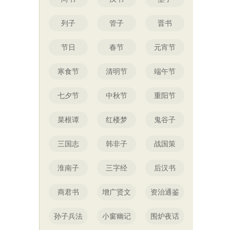
列子
管子
晋书
节日
春节
元宵节
寒食节
清明节
端午节
七夕节
中秋节
重阳节
菜根谭
红楼梦
鬼谷子
三国志
韩非子
战国策
淮南子
三字经
后汉书
商君书
增广贤文
资治通鉴
孙子兵法
小窗幽记
围炉夜话