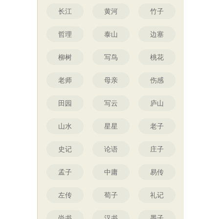
长江
黄河
竹子
哲理
泰山
边塞
柳树
写鸟
桃花
老师
母亲
伤感
田园
写云
庐山
山水
星星
老子
史记
论语
庄子
孟子
中庸
易传
左传
荀子
礼记
尚书
汉书
墨子