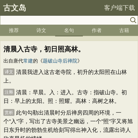
古文岛
客户端下载
推荐
诗文
名句
作者
古籍
清晨入古寺，初日照高林。
出自唐代
常建
的《
题破山寺后禅院
》
清晨我进入这古老寺院，初升的太阳照在山林
译文
上。
清晨：早晨。入：进入。古寺：指破山寺。初
注释
日：早上的太阳。照：照耀。高林：高树之林。
此句勾勒出清晨时分后禅房四周的环境，一
赏析
个"入"字，写出了古寺美景之幽远，一个"照"字又将旭
日东升时的勃勃生机给刻写得出神入化，流露出诗人