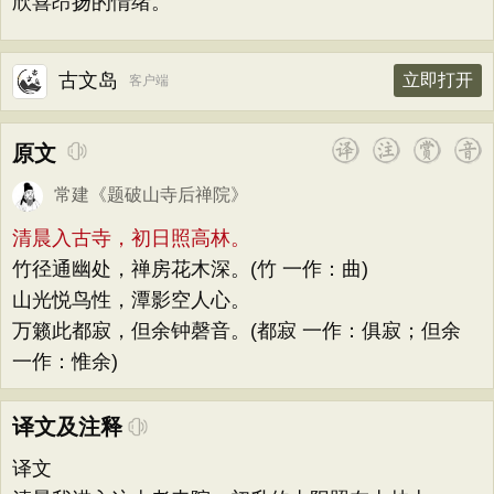
欣喜昂扬的情绪。
古文岛
立即打开
客户端
原文
常建
《
题破山寺后禅院
》
清晨入古寺，初日照高林。
竹径通幽处，禅房花木深。(竹 一作：曲)
山光悦鸟性，潭影空人心。
万籁此都寂，但余钟磬音。(都寂 一作：俱寂；但余
一作：惟余)
译文及注释
译文