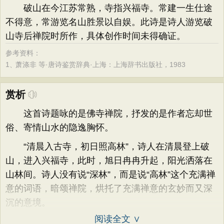
破山在今江苏常熟，寺指兴福寺。常建一生仕途
不得意，常游览名山胜景以自娱。此诗是诗人游览破
山寺后禅院时所作，具体创作时间未得确证。
参考资料：
1、
萧涤非 等·唐诗鉴赏辞典·上海：上海辞书出版社，1983
赏析
这首诗题咏的是佛寺禅院，抒发的是作者忘却世
俗、寄情山水的隐逸胸怀。
“清晨入古寺，初日照高林”，诗人在清晨登上破
山，进入兴福寺，此时，旭日冉冉升起，阳光洒落在
山林间。诗人没有说“深林”，而是说“高林”这个充满禅
意的词语，暗颂禅院，烘托了充满禅意的玄妙而又深
沉的意境。
阅读全文 ∨