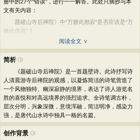
册中的27个“错误”，进行一一解答。此处只摘抄与本
文有关内容：
题破山寺后禅院》中“万籁此都寂”是否应该是“万
籁此俱寂”？
阅读全文 ∨
简析
《题破山寺后禅院》是一首题壁诗。此诗抒写诗
人清晨游寺后禅院的观感，以凝炼简洁的诗笔营造了
一个风物独特、幽深寂静的境界，表达了诗人游览名
胜的喜悦和对高远境界的强烈追求。全诗笔调古朴，
层次分明，兴象深微，意境浑融，简洁明净，感染力
强，是唐代山水诗中独具一格的名篇。
创作背景