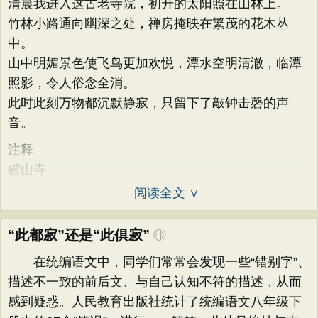
清晨我进入这古老寺院，初升的太阳照在山林上。
竹林小路通向幽深之处，禅房掩映在繁茂的花木丛
中。
山中明媚景色使飞鸟更加欢悦，潭水空明清澈，临潭
照影，令人俗念全消。
此时此刻万物都沉默静寂，只留下了敲钟击磬的声
音。
注释
破山寺
阅读全文 ∨
“此都寂”还是“此俱寂”
在统编语文中，同学们常常会发现一些“错别字”、
描述不一致的前后文、与自己认知不符的描述，从而
感到疑惑。人民教育出版社统计了统编语文八年级下