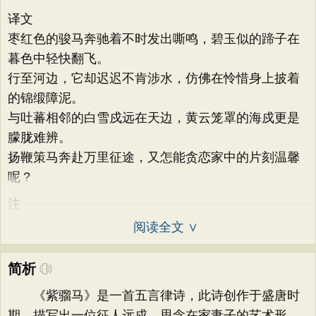
译文
枣红色的骏马奔驰着不时发出嘶鸣，碧玉似的蹄子在
暮色中轻快翻飞。
行至河边，它却迟迟不肯涉水，仿佛在怜惜身上披着
的锦缎障泥。
与吐蕃相邻的白雪戍远在天边，黄云笼罩的海戍更是
朦胧难辨。
扬鞭策马奔赴万里征途，又怎能贪恋家中的片刻温馨
呢？
注
阅读全文 ∨
简析
《紫骝马》是一首五言律诗，此诗创作于盛唐时
期，描写出一位征人远戍，思念在家妻子的艺术形