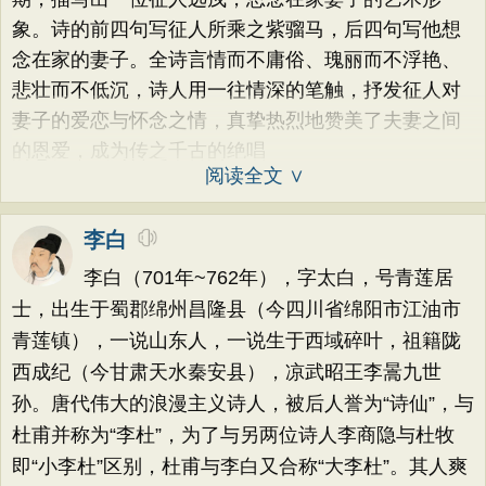
象。诗的前四句写征人所乘之紫骝马，后四句写他想
念在家的妻子。全诗言情而不庸俗、瑰丽而不浮艳、
悲壮而不低沉，诗人用一往情深的笔触，抒发征人对
妻子的爱恋与怀念之情，真挚热烈地赞美了夫妻之间
的恩爱，成为传之千古的绝唱
阅读全文 ∨
李白
李白（701年~762年），字太白，号青莲居
士，出生于蜀郡绵州昌隆县（今四川省绵阳市江油市
青莲镇），一说山东人，一说生于西域碎叶，祖籍陇
西成纪（今甘肃天水秦安县），凉武昭王李暠九世
孙。唐代伟大的浪漫主义诗人，被后人誉为“诗仙”，与
杜甫并称为“李杜”，为了与另两位诗人李商隐与杜牧
即“小李杜”区别，杜甫与李白又合称“大李杜”。其人爽