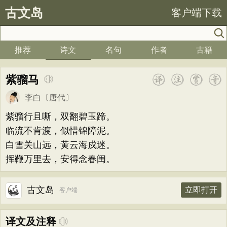
古文岛
客户端下载
推荐
诗文
名句
作者
古籍
紫骝马
李白
〔唐代〕
紫骝行且嘶，双翻碧玉蹄。
临流不肯渡，似惜锦障泥。
白雪关山远，黄云海戍迷。
挥鞭万里去，安得念春闺。
古文岛
立即打开
客户端
译文及注释