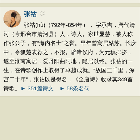
张祜
张祜(hù)（792年-854年）， 字承吉，唐代清
河（今邢台市清河县）人，诗人。家世显赫，被人称
作张公子，有“海内名士”之誉。早年曾寓居姑苏。长庆
中，令狐楚表荐之，不报。辟诸侯府，为元稹排挤，
遂至淮南寓居，爱丹阳曲阿地，隐居以终。张祜的一
生，在诗歌创作上取得了卓越成就。“故国三千里，深
宫二十年”，张祜以是得名，《全唐诗》收录其349首
诗歌。
► 351篇诗文
► 58条名句