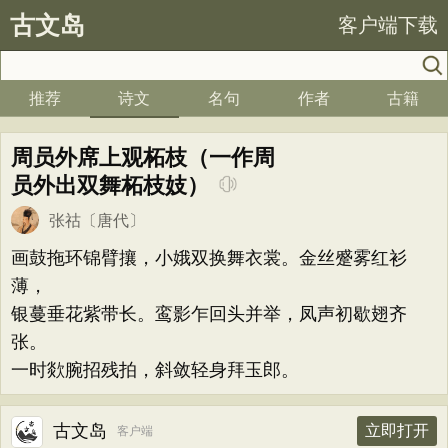
古文岛
客户端下载
推荐
诗文
名句
作者
古籍
周员外席上观柘枝（一作周
员外出双舞柘枝妓）
张祜
〔唐代〕
画鼓拖环锦臂攘，小娥双换舞衣裳。金丝蹙雾红衫
薄，
银蔓垂花紫带长。鸾影乍回头并举，凤声初歇翅齐
张。
一时欻腕招残拍，斜敛轻身拜玉郎。
古文岛
立即打开
客户端