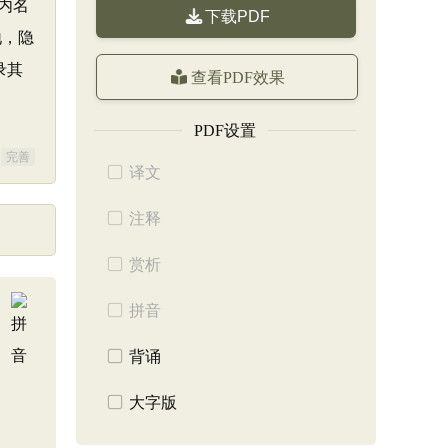
海内名
下载PDF
地，隐
录其
查看PDF效果
PDF设置
完善
译文
注释
赏析
拼音
背诵
大字版