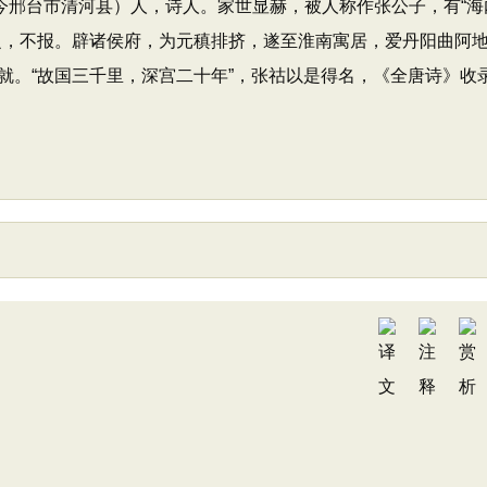
清河（今邢台市清河县）人，诗人。家世显赫，被人称作张公子，有“
之，不报。辟诸侯府，为元稹排挤，遂至淮南寓居，爱丹阳曲阿
就。“故国三千里，深宫二十年”，张祜以是得名，《全唐诗》收