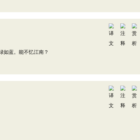
绿如蓝。能不忆江南？