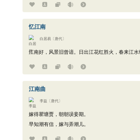
忆江南
白居易
〔唐代〕
江南好，风景旧曾谙。日出江花红胜火，春来江水
江南曲
李益
〔唐代〕
嫁得瞿塘贾，朝朝误妾期。
早知潮有信，嫁与弄潮儿。