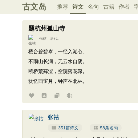
古文岛
推荐
诗文
名句
古籍
作者
题杭州孤山寺
张祜
〔唐代〕
楼台耸碧岑，一径入湖心。
不雨山长润，无云水自阴。
断桥荒藓涩，空院落花深。
犹忆西窗月，钟声在北林。
张祜
351篇诗文
58条名句