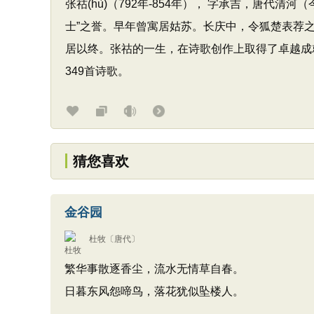
张祜(hù)（792年-854年）， 字承吉，唐代
士”之誉。早年曾寓居姑苏。长庆中，令狐楚表荐
居以终。张祜的一生，在诗歌创作上取得了卓越成
349首诗歌。
猜您喜欢
金谷园
杜牧
〔唐代〕
繁华事散逐香尘，流水无情草自春。
日暮东风怨啼鸟，落花犹似坠楼人。