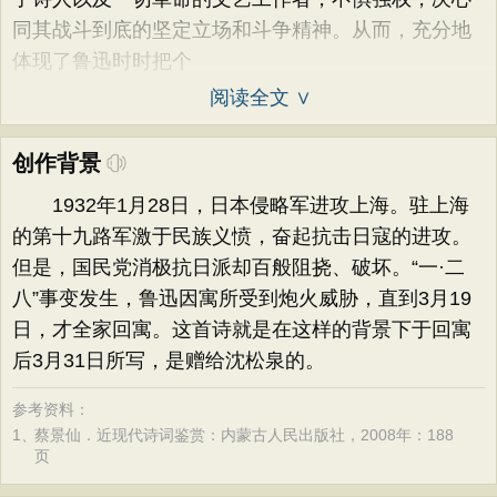
同其战斗到底的坚定立场和斗争精神。从而，充分地
体现了鲁迅时时把个
阅读全文 ∨
创作背景
1932年1月28日，日本侵略军进攻上海。驻上海
的第十九路军激于民族义愤，奋起抗击日寇的进攻。
但是，国民党消极抗日派却百般阻挠、破坏。“一·二
八”事变发生，鲁迅因寓所受到炮火威胁，直到3月19
日，才全家回寓。这首诗就是在这样的背景下于回寓
后3月31日所写，是赠给沈松泉的。
参考资料：
1、
蔡景仙．近现代诗词鉴赏：内蒙古人民出版社，2008年：188
页