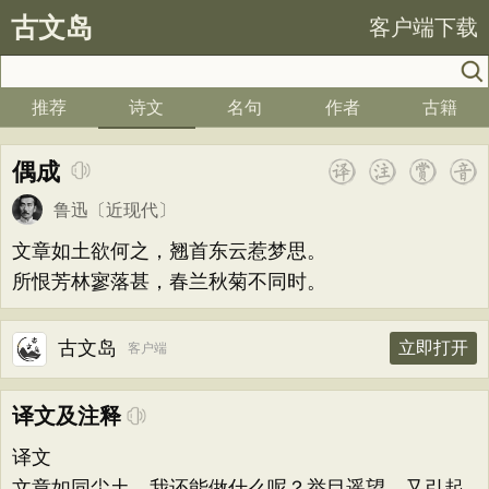
古文岛
客户端下载
推荐
诗文
名句
作者
古籍
偶成
鲁迅
〔近现代〕
文章如土欲何之，翘首东云惹梦思。
所恨芳林寥落甚，春兰秋菊不同时。
古文岛
立即打开
客户端
译文及注释
译文
文章如同尘土，我还能做什么呢？举目遥望，又引起