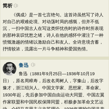
简析
《偶成》是一首七言绝句。这首诗虽然写了诗人
对自己的艰难处境、对动荡时局的感慨，但并不低
沉，一扫中国古人在写这类怀忧伤时的诗作时所表现
的那种哀叹忧愁之绪，诗人在他的感怀中灌注了一种
愤慨激越的情绪以激励自己和友人。全诗意境含蓄，
抒情较浓，流露出一片斗争精神和爱国热情。
鲁迅
鲁迅（1881年9月25日—1936年10月19
日），原名周樟寿，后改名周树人，字豫山，后改字
豫才，浙江绍兴人。中国文学家、思想家、革命家。
1930年起，先后参加中国自由运动大同盟、中国左翼
作家联盟和中国民权保障同盟，积极参加革命文艺运