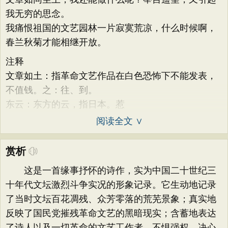
我无穷的思念。
我痛恨祖国的文艺园林一片寂寞荒凉，什么时候啊，
春兰秋菊才能相继开放。
注释
文章如土：指革命文艺作品在白色恐怖下不能发表，
不值钱。之：往、到。
东云：东方的云，指日本。惹
阅读全文 ∨
赏析
这是一首缘事抒怀的诗作，实为中国二十世纪三
十年代文坛激烈斗争实况的形象记录。它生动地记录
了当时文坛百花凋残、众芳零落的荒芜景象；真实地
反映了国民党摧残革命文艺的黑暗现实；含蓄地表达
了诗人以及一切革命的文艺工作者，不惧强权，决心