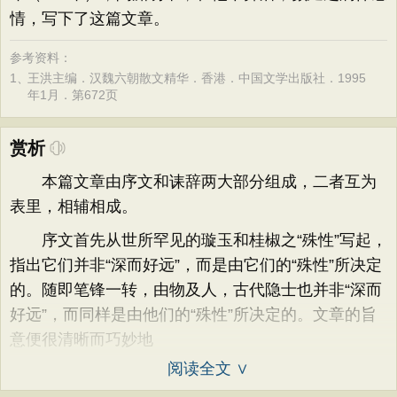
情，写下了这篇文章。
参考资料：
1、
王洪主编．汉魏六朝散文精华．香港．中国文学出版社．1995
年1月．第672页
赏析
本篇文章由序文和诔辞两大部分组成，二者互为
表里，相辅相成。
序文首先从世所罕见的璇玉和桂椒之“殊性”写起，
指出它们并非“深而好远”，而是由它们的“殊性”所决定
的。随即笔锋一转，由物及人，古代隐士也并非“深而
好远”，而同样是由他们的“殊性”所决定的。文章的旨
意便很清晰而巧妙地
阅读全文 ∨