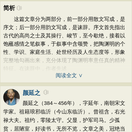
简析
这篇文章分为两部分，前一部分用散文写成，是
序文；后一部分用韵文写成，是诔辞。序文首先指出
古代的高尚之士及其操行、峻节，至今歇绝，接着以
饱蘸感情之笔叙事，于叙事中含颂赞，把陶渊明的个
性、学识、家庭生活、处世经历及人生态度等，形象
完整地勾画出来，充分体现了陶渊明率意任真的精神
特征。在诔辞中，作者先述
阅读全文 ∨
颜延之
颜延之（384～456年），字延年，南朝宋文
学家。祖籍琅邪临沂（今山东临沂）。曾祖含，右光
禄大夫。祖约，零陵太守。父显，护军司马。少孤
贫，居陋室，好读书，无所不览，文章之美，冠绝当