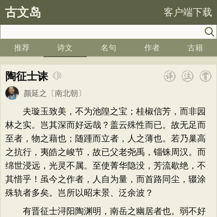
古文岛
客户端下载
推荐
诗文
名句
作者
古籍
陶征士诔
颜延之
〔南北朝〕
夫璇玉致美，不为池隍之宝；桂椒信芳，而非园
林之实。岂其深而好远哉？盖云殊性而已。故无足而
至者，物之藉也；随踵而立者，人之薄也。若乃巢高
之抗行，夷皓之峻节，故已父老尧禹，锱铢周汉。而
绵世浸远，光灵不属。至使菁华隐没，芳流歇绝，不
其惜乎！虽今之作者，人自为量，而首路同尘，辍涂
殊轨者多矣。岂所以昭末景、泛余波？
有晋征士浔阳陶渊明，南岳之幽居者也。弱不好