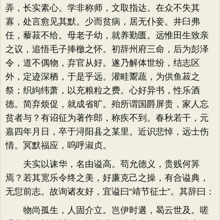
弄，长实素心。学非称师，文取指达。在众不失其
寡，处言愈见其默。少而贫病，居无仆妾。井臼弗
任，藜菽不给。母老子幼，就养勤匮。远惟田生致亲
之议，追悟毛子捧檄之怀。初辞州府三命，后为彭泽
令，道不偶物，弃官从好。遂乃解体世纷，结志区
外，定迹深栖，于是乎远。灌畦鬻蔬，为供鱼菽之
祭；织絇纬萧，以充粮粒之费。心好异书，性乐酒
德。简弃烦促，就成省旷。殆所谓国爵屏贵，家人忘
贫者与？有诏征为著作郎，称疾不到。春秋若干，元
嘉四年月日，卒于浔阳县之某里。近识悲悼，远士伤
情。冥默福应，呜呼淑贞。
夫实以诔华，名由谥高。苟允德义，贵贱何筭
焉？若其宽乐令终之美，好廉克己之操，有合谥典，
无愆前志。故询诸友好，宜谥曰“靖节征士”。其辞曰：
物尚孤生，人固介立。岂伊时遘，曷云世及。嗟