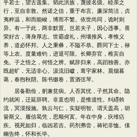
乎若士，望古遥集。韬此洪族，蔑彼名级。睦亲之
行，至自非敦。然诺之信，重于布言。廉深简洁，贞
夷粹温，和而能峻，博而不繁。依世尚同，诡时则
异。有一于此，两非默置。岂若夫子，因心违事。畏
荣好古，薄身厚志。世霸虚礼，州壤推风，孝惟义
养，道必怀邦。人之秉彝，不隘不恭。爵同下士，禄
等上农。度量难钧，进退可限。长卿弃官，稚宾自
免。子之悟之，何悟之辨。赋辞归来，高蹈独善。亦
既超旷，无适非心。汲流旧巘，葺宇家林。晨烟暮
蔼，春煦秋阴。陈书缀卷，置酒弦琴。
居备勤俭，躬兼贫病。人否其忧，子然其命。隐
约就闲，迁延辞聘。非直也明，是惟道性。纠纆斡
流，冥漠报施。孰云与仁，实疑明智。谓天盖高，胡
諐斯义。履信曷凭，思顺何寘。年在中身，疢维痁
疾。视死如归，临凶若吉。药剂弗尝，祷祀非恤。傃
幽告终，怀和长毕。