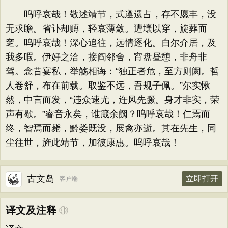
呜呼哀哉！敬述靖节，式遵遗占，存不愿丰，没
无求瞻。省讣却赙，轻哀薄敛。遭壤以穿，旋葬而
窆。呜呼哀哉！深心追往，远情逐化。自尔介居，及
我多暇。伊好之洽，接阎邻舍，宵盘昼憩，非舟非
驾。念昔宴私，举觞相诲：“独正者危，至方则阂。哲
人卷舒，布在前载。取鉴不远，吾规子佩。”尔实愀
然，中言而发，“违众速尤，迕风先蹶。身才非实，荣
声有歇。”睿音永矣，谁箴余阙？呜呼哀哉！仁焉而
终，智焉而毙，黔娄既没，展禽亦逝。其在先生，同
尘往世，旌此靖节，加彼康惠。呜呼哀哉！
古文岛
立即打开
客户端
译文及注释