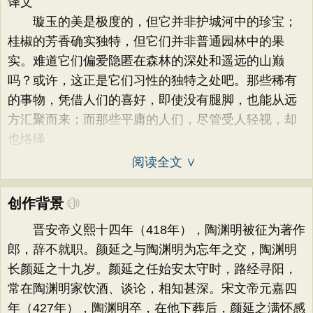
译文
璇玉的美是极度的，但它并非护城河中的珍宝；
桂椒的芳香确实独特，但它们并非普通园林中的果
实。难道它们偏爱隐匿在森林的深处和遥远的山巅
吗？或许，这正是它们习性的独特之处吧。那些稀有
的事物，凭借人们的喜好，即使没有腿脚，也能从远
方汇聚而来；而那些平庸的人们，尽管受人轻视，却
也络绎
阅读全文 ∨
创作背景
晋安帝义熙十四年（418年），陶渊明被征为著作
郎，辞不就职。颜延之与陶渊明为忘年之交，陶渊明
长颜延之十九岁。颜延之任始安太守时，路经寻阳，
常在陶渊明家饮酒、谈论，相知甚深。宋文帝元嘉四
年（427年），陶渊明卒，在他下葬后，颜延之满怀感