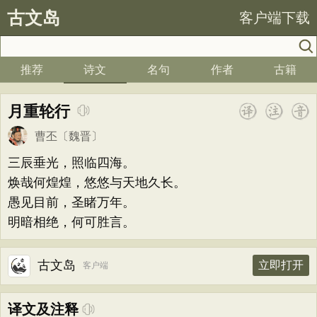
古文岛
客户端下载
推荐
诗文
名句
作者
古籍
月重轮行
曹丕
〔魏晋〕
三辰垂光，照临四海。
焕哉何煌煌，悠悠与天地久长。
愚见目前，圣睹万年。
明暗相绝，何可胜言。
古文岛
立即打开
客户端
译文及注释