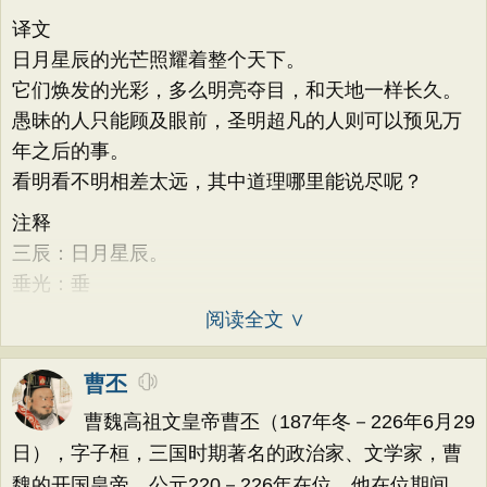
译文
日月星辰的光芒照耀着整个天下。
它们焕发的光彩，多么明亮夺目，和天地一样长久。
愚昧的人只能顾及眼前，圣明超凡的人则可以预见万
年之后的事。
看明看不明相差太远，其中道理哪里能说尽呢？
注释
三辰：日月星辰。
垂光：垂
阅读全文 ∨
曹丕
曹魏高祖文皇帝曹丕（187年冬－226年6月29
日），字子桓，三国时期著名的政治家、文学家，曹
魏的开国皇帝，公元220－226年在位。他在位期间，