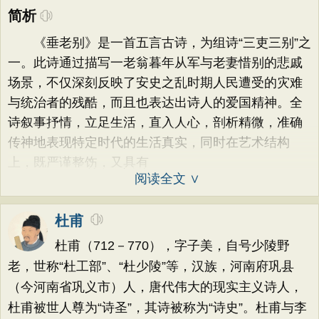
简析
《垂老别》是一首五言古诗，为组诗“三吏三别”之
一。此诗通过描写一老翁暮年从军与老妻惜别的悲戚
场景，不仅深刻反映了安史之乱时期人民遭受的灾难
与统治者的残酷，而且也表达出诗人的爱国精神。全
诗叙事抒情，立足生活，直入人心，剖析精微，准确
传神地表现特定时代的生活真实，同时在艺术结构
上，既严谨整饬，又具有
阅读全文 ∨
杜甫
杜甫（712－770），字子美，自号少陵野
老，世称“杜工部”、“杜少陵”等，汉族，河南府巩县
（今河南省巩义市）人，唐代伟大的现实主义诗人，
杜甫被世人尊为“诗圣”，其诗被称为“诗史”。杜甫与李