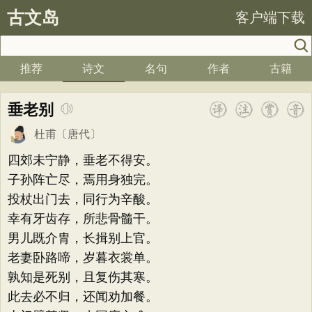
古文岛
客户端下载
推荐
诗文
名句
作者
古籍
垂老别
杜甫
〔唐代〕
四郊未宁静，垂老不得安。
子孙阵亡尽，焉用身独完。
投杖出门去，同行为辛酸。
幸有牙齿存，所悲骨髓干。
男儿既介胄，长揖别上官。
老妻卧路啼，岁暮衣裳单。
孰知是死别，且复伤其寒。
此去必不归，还闻劝加餐。