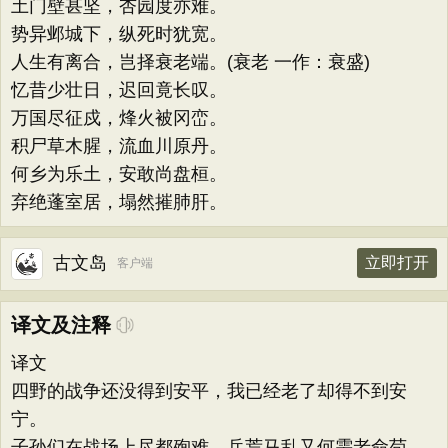
土门壁甚坚，杏园度亦难。
势异邺城下，纵死时犹宽。
人生有离合，岂择衰老端。(衰老 一作：衰盛)
忆昔少壮日，迟回竟长叹。
万国尽征戍，烽火被冈峦。
积尸草木腥，流血川原丹。
何乡为乐土，安敢尚盘桓。
弃绝蓬室居，塌然摧肺肝。
古文岛
立即打开
客户端
译文及注释
译文
四野的战争还没得到安平，我已经老了却得不到安
宁。
子孙们在战场上尽都殉难，兵荒马乱又何需老命苟