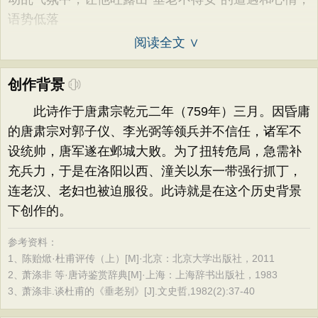
语势低落
阅读全文 ∨
创作背景
此诗作于唐肃宗乾元二年（759年）三月。因昏庸
的唐肃宗对郭子仪、李光弼等领兵并不信任，诸军不
设统帅，唐军遂在邺城大败。为了扭转危局，急需补
充兵力，于是在洛阳以西、潼关以东一带强行抓丁，
连老汉、老妇也被迫服役。此诗就是在这个历史背景
下创作的。
参考资料：
1、
陈贻焮·杜甫评传（上）[M]·北京：北京大学出版社，2011
2、
萧涤非 等·唐诗鉴赏辞典[M]·上海：上海辞书出版社，1983
3、
萧涤非.谈杜甫的《垂老别》[J].文史哲,1982(2):37-40