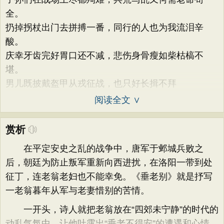
全。
扔掉拐杖出门去拼搏一番，同行的人也为我流泪辛
酸。
庆幸牙齿完好胃口还不减，悲伤身骨瘦如柴枯槁不
堪。
男儿既披戴盔甲从戎征战，也只好长揖不拜
阅读全文 ∨
赏析
在平定安史之乱的战争中，唐军于邺城兵败之
后，朝廷为防止叛军重新向西进扰，在洛阳一带到处
征丁，连老翁老妇也不能幸免。《垂老别》就是抒写
一老翁暮年从军与老妻惜别的苦情。
一开头，诗人就把老翁放在“四郊未宁静”的时代的
动乱气氛中，让他吐露出“垂老不得安”的遭遇和心情，