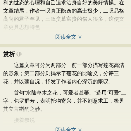
利的世态的心理和自己追求洁身自好的美好情操。在
文章结尾，作者一叹真正隐逸的高士极少，二叹品格
高尚的君子罕见，三叹贪慕富贵的俗人很多，这使文
章更具思想特色
阅读全文 ∨
赏析
这篇文章可分为两部分：前一部分描写莲花高洁
的形象；第二部分则揭示了莲花的比喻义，分评三
花，并以莲自况，抒发了作者内心深沉的慨叹。
首句“水陆草木之花，可爱者甚蕃。”选用“可爱”二
字，包罗群芳，表明托物寄兴，并不刻意求工，极见
其立言斟酌之妙。
接着叙说
阅读全文 ∨