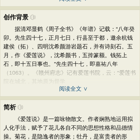
创作背景
据清邓显鹤《周子全书》《年谱》记载：“八年癸
卯。先生四十七，正月七日，行县至于都，邀余杭钱
建侯（拓）、四明沈希颜游岩题石，并有诗刻石。五
月，作《爱莲说》，沈希颜书，五抟篆额。钱拓上
石，即十五日事也。”先生四十七，即嘉祐八年
（1063）。《赣州府志》记有爱莲书院，云：“爱莲书
院在城北，其地原为督学
阅读全文 ∨
简析
《爱莲说》是一篇咏物散文。作者娴熟地运用拟
人化手法，赋予了花儿各自不同的思想性格和品德情
操。菊花，是隐逸者的形象；牡丹，是富贵者的形