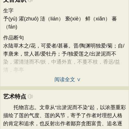
生字
予(yú) 濯(zhuó) 涟（lián） 亵(xiè） 鲜（xiǎn） 蕃
（fán)
作品断句
水陆草木之/花，可爱者/甚蕃。晋/陶渊明独爱/菊；自/
李唐来，世人甚/爱牡丹；予/独爱莲之/出淤泥而不
染，濯清涟而不/妖，中通外直，不蔓不枝，香远/益
清，亭亭
阅读全文 ∨
艺术特点
托物言志。文章从“出淤泥而不染”起，以浓墨重彩
描绘了莲的气度、莲的风节，寄予了作者对理想人格
的肯定和追求，也反射出作者鄙弃贪图富贵、追名逐