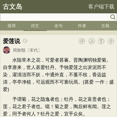
古文岛
客户端下载
推荐
诗文
名句
作者
古籍
爱莲说
周敦颐
〔宋代〕
水陆草木之花，可爱者甚蕃。晋陶渊明独爱菊。
自李唐来，世人甚爱牡丹。予独爱莲之出淤泥而不
染，濯清涟而不妖，中通外直，不蔓不枝，香远益
清，亭亭净植，可远观而不可亵玩焉。(甚爱 一作：盛
爱)
予谓菊，花之隐逸者也；牡丹，花之富贵者也；
莲，花之君子者也。噫！菊之爱，陶后鲜有闻。莲之
爱，同予者何人？牡丹之爱，宜乎众矣。