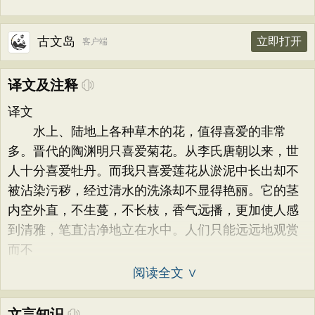
古文岛
立即打开
客户端
译文及注释
译文
水上、陆地上各种草木的花，值得喜爱的非常
多。晋代的陶渊明只喜爱菊花。从李氏唐朝以来，世
人十分喜爱牡丹。而我只喜爱莲花从淤泥中长出却不
被沾染污秽，经过清水的洗涤却不显得艳丽。它的茎
内空外直，不生蔓，不长枝，香气远播，更加使人感
到清雅，笔直洁净地立在水中。人们只能远远地观赏
而不
阅读全文 ∨
文言知识