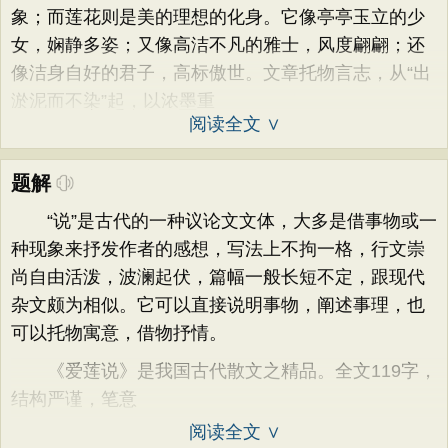
象；而莲花则是美的理想的化身。它像亭亭玉立的少
女，娴静多姿；又像高洁不凡的雅士，风度翩翩；还
像洁身自好的君子，高标傲世。文章托物言志，从“出
淤泥而不染”起，以浓墨重
阅读全文 ∨
题解
“说”是古代的一种议论文文体，大多是借事物或一
种现象来抒发作者的感想，写法上不拘一格，行文崇
尚自由活泼，波澜起伏，篇幅一般长短不定，跟现代
杂文颇为相似。它可以直接说明事物，阐述事理，也
可以托物寓意，借物抒情。
《爱莲说》是我国古代散文之精品。全文119字，
结构严谨，笔意
阅读全文 ∨