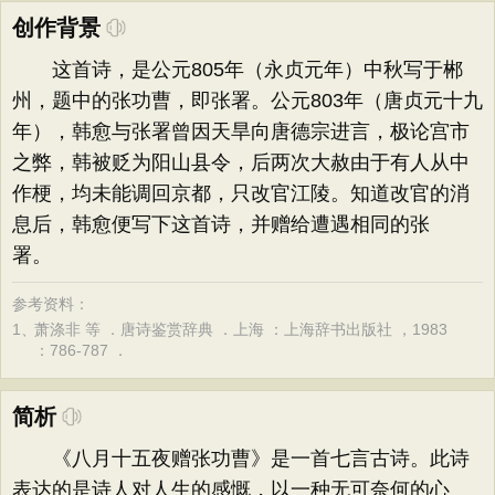
创作背景
这首诗，是公元805年（永贞元年）中秋写于郴
州，题中的张功曹，即张署。公元803年（唐贞元十九
年），韩愈与张署曾因天旱向唐德宗进言，极论宫市
之弊，韩被贬为阳山县令，后两次大赦由于有人从中
作梗，均未能调回京都，只改官江陵。知道改官的消
息后，韩愈便写下这首诗，并赠给遭遇相同的张
署。
参考资料：
1、
萧涤非 等 ．唐诗鉴赏辞典 ．上海 ：上海辞书出版社 ，1983
：786-787 ．
简析
《八月十五夜赠张功曹》是一首七言古诗。此诗
表达的是诗人对人生的感慨，以一种无可奈何的心