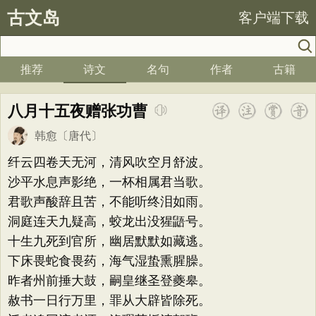
古文岛
客户端下载
推荐
诗文
名句
作者
古籍
八月十五夜赠张功曹
韩愈
〔唐代〕
纤云四卷天无河，清风吹空月舒波。
沙平水息声影绝，一杯相属君当歌。
君歌声酸辞且苦，不能听终泪如雨。
洞庭连天九疑高，蛟龙出没猩鼯号。
十生九死到官所，幽居默默如藏逃。
下床畏蛇食畏药，海气湿蛰熏腥臊。
昨者州前捶大鼓，嗣皇继圣登夔皋。
赦书一日行万里，罪从大辟皆除死。