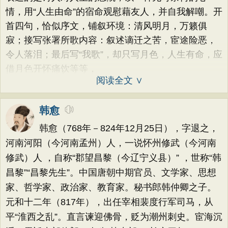
情，用“人生由命”的宿命观慰藉友人，并自我解嘲。开
首四句，恰似序文，铺叙环境：清风明月，万籁俱
寂；接写张署所歌内容：叙述谪迁之苦，宦途险恶，
令人落泪；最后写“我歌”，却只写月色，人生有命，应
借月色开怀痛饮等等，
阅读全文 ∨
韩愈
韩愈（768年－824年12月25日），字退之，
河南河阳（今河南孟州）人，一说怀州修武（今河南
修武）人 ，自称“郡望昌黎（今辽宁义县）” ，世称“韩
昌黎”“昌黎先生”。中国唐朝中期官员、文学家、思想
家、哲学家、政治家、教育家。秘书郎韩仲卿之子。
元和十二年（817年），出任宰相裴度行军司马，从
平“淮西之乱”。直言谏迎佛骨，贬为潮州刺史。宦海沉