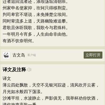
迁者追回流者还，涤瑕荡垢清朝班。
州家申名使家抑，坎轲只得移荆蛮。
判司卑官不堪说，未免捶楚尘埃间。
同时辈流多上道，天路幽险难追攀。
君歌且休听我歌，我歌今与君殊科。
一年明月今宵多，人生由命非由他。
有酒不饮奈明何。
古文岛
立即打开
客户端
译文及注释
译文
薄云四处飘散，天空不见银河踪迹，清风吹开云雾，
月光如水般四下荡漾。
沙滩平坦，水波静止，声影俱无，我举杯劝你饮酒，
请你放声高歌一番。