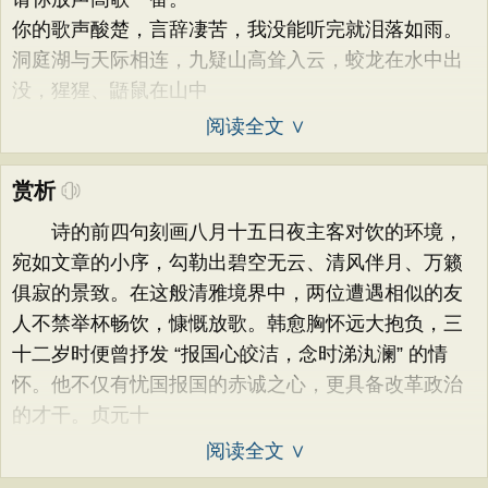
你的歌声酸楚，言辞凄苦，我没能听完就泪落如雨。
洞庭湖与天际相连，九疑山高耸入云，蛟龙在水中出
没，猩猩、鼯鼠在山中
阅读全文 ∨
赏析
诗的前四句刻画八月十五日夜主客对饮的环境，
宛如文章的小序，勾勒出碧空无云、清风伴月、万籁
俱寂的景致。在这般清雅境界中，两位遭遇相似的友
人不禁举杯畅饮，慷慨放歌。韩愈胸怀远大抱负，三
十二岁时便曾抒发 “报国心皎洁，念时涕汍澜” 的情
怀。他不仅有忧国报国的赤诚之心，更具备改革政治
的才干。贞元十
阅读全文 ∨